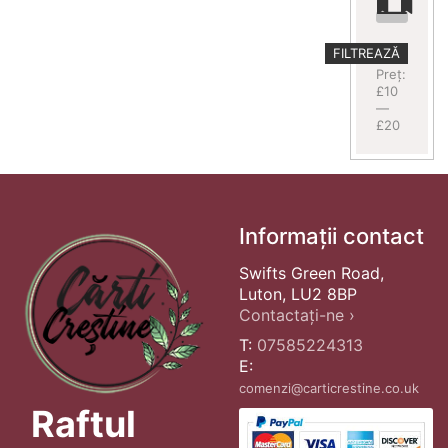
Preț
Preț
FILTREAZĂ
minim
maxim
Preț:
£10
—
£20
Informații contact
Swifts Green Road,
Luton, LU2 8BP
Contactați-ne ›
T:
07585224313
E:
comenzi@carticrestine.co.uk
Raftul