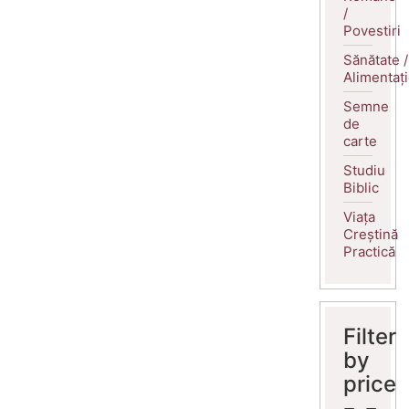
/
Povestiri
Sănătate /
Alimentaț
Semne
de
carte
Studiu
Biblic
Viața
Creștină
Practică
Filter
by
price