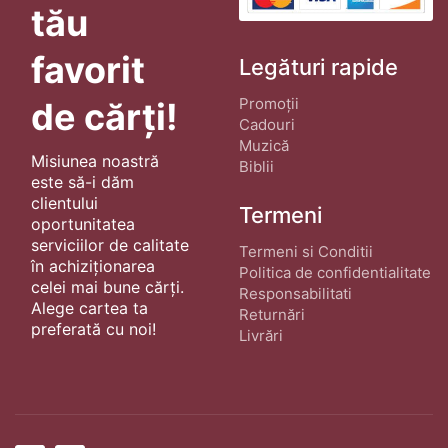
tău
favorit
Legături rapide
Promoții
de cărți!
Cadouri
Muzică
Misiunea noastră
Biblii
este să-i dăm
clientului
Termeni
oportunitatea
serviciilor de calitate
Termeni si Conditii
în achiziționarea
Politica de confidentialitate
celei mai bune cărți.
Responsabilitati
Alege cartea ta
Returnări
preferată cu noi!
Livrări