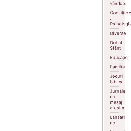
vândute
Consilier
/
Psihologi
Diverse
Duhul
Sfânt
Educație
Familie
Jocuri
biblice
Jurnale
cu
mesaj
crestin
Lansări
noi