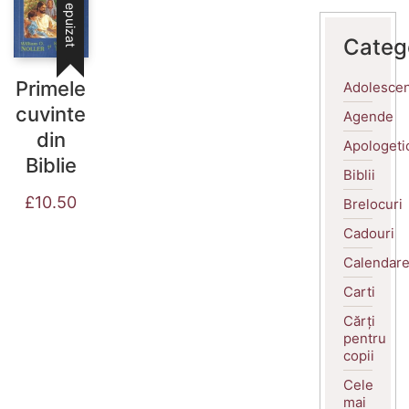
Stoc epuizat
Categ
Primele
Adolescen
cuvinte
Agende
din
Apologeti
Biblie
Biblii
£
10.50
Brelocuri
Cadouri
Calendar
Carti
Cărți
pentru
copii
Cele
mai