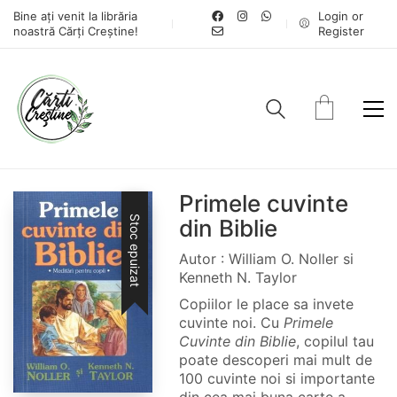
Bine ați venit la librăria
Login or
noastră Cărți Creștine!
Register
Primele cuvinte
Stoc epuizat
din Biblie
Autor : William O. Noller si
Kenneth N. Taylor
Copiilor le place sa invete
cuvinte noi. Cu
Primele
Cuvinte din Biblie
, copilul tau
poate descoperi mai mult de
100 cuvinte noi si importante