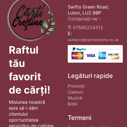
Swifts Green Road,
Luton, LU2 8BP
Contactați-ne ›
T:
07585224313
E:
comenzi@carticrestine.co.uk
Raftul
tău
favorit
Legături rapide
Promoții
de cărți!
Cadouri
Muzică
Misiunea noastră
Biblii
este să-i dăm
clientului
Termeni
oportunitatea
serviciilor de calitate