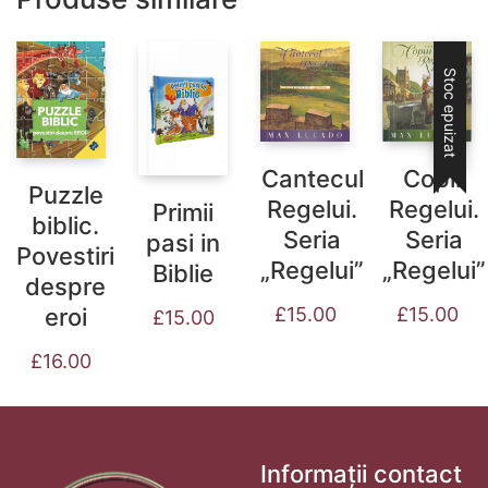
Stoc epuizat
Copiii
Cantecul
Puzzle
Regelui.
Regelui.
Primii
biblic.
Seria
Seria
pasi in
Povestiri
„Regelui”
„Regelui”
Biblie
despre
£
15.00
eroi
£
15.00
£
15.00
£
16.00
Informații contact