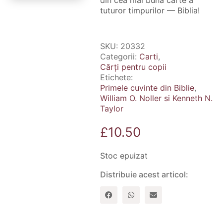
din cea mai buna carte a
tuturor timpurilor — Biblia!
SKU:
20332
Categorii:
Carti
,
Cărți pentru copii
Etichete:
Primele cuvinte din Biblie
,
William O. Noller si Kenneth N.
Taylor
£
10.50
Stoc epuizat
Distribuie acest articol: