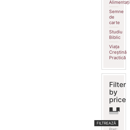
Alimentaț
Semne
de
carte
Studiu
Biblic
Viața
Creștină
Practică
Filter
by
price
Preț
Preț
FILTREAZĂ
minim
maxim
Preț: