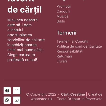
Promoții
de cărți!
Cadouri
Muzică
Misiunea noastră
Biblii
este să-i dăm
clientului
Termeni
oportunitatea
serviciilor de calitate
Termeni si Conditii
în achiziționarea
Politica de confidentialitate
celei mai bune cărți.
Responsabilitati
Alege cartea ta
Returnări
preferată cu noi!
Livrări
© Copyright 2022 ·
Cărți Creștine
| Creat de
wphostee.uk
· Toate Drepturile Rezervate