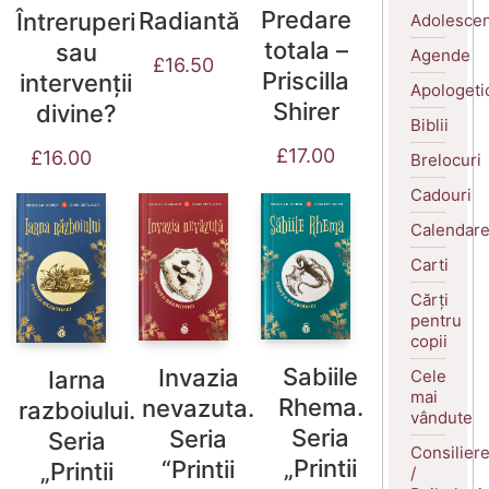
Predare
Radiantă
Întreruperi
Adolescen
totala –
sau
Agende
£
16.50
Priscilla
intervenții
Apologeti
Shirer
divine?
Biblii
£
17.00
£
16.00
Brelocuri
Cadouri
Calendar
Carti
Cărți
pentru
copii
Sabiile
Invazia
Cele
Iarna
mai
Rhema.
nevazuta.
razboiului.
vândute
Seria
Seria
Seria
Consilier
„Printii
“Printii
„Printii
/