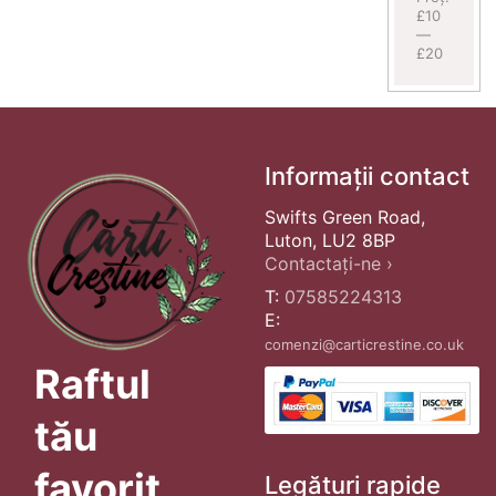
£10
—
£20
Informații contact
Swifts Green Road,
Luton, LU2 8BP
Contactați-ne ›
T:
07585224313
E:
comenzi@carticrestine.co.uk
Raftul
tău
favorit
Legături rapide