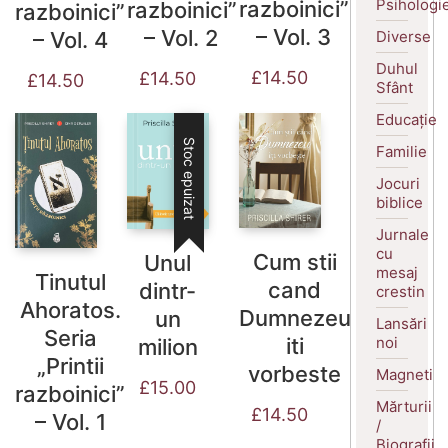
Psihologi
razboinici”
razboinici”
razboinici”
– Vol. 3
– Vol. 2
Diverse
– Vol. 4
Duhul
£
14.50
£
14.50
£
14.50
Sfânt
Educație
Stoc epuizat
Familie
Jocuri
biblice
Jurnale
cu
Cum stii
Unul
mesaj
Tinutul
cand
dintr-
crestin
Ahoratos.
Dumnezeu
un
Lansări
Seria
noi
iti
milion
„Printii
vorbeste
Magneti
£
15.00
razboinici”
Mărturii
£
14.50
– Vol. 1
/
Biografii