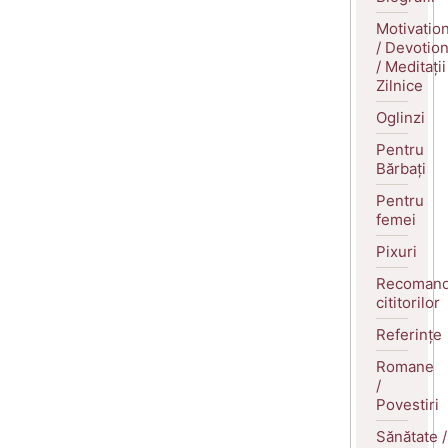
Motivatio
/ Devotio
/ Meditații
Zilnice
Oglinzi
Pentru
Bărbați
Pentru
femei
Pixuri
Recomand
cititorilor
Referințe
Romane
/
Povestiri
Sănătate /