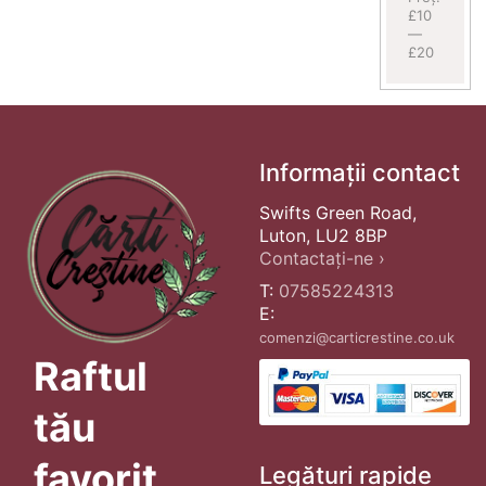
£10
—
£20
Informații contact
Swifts Green Road,
Luton, LU2 8BP
Contactați-ne ›
T:
07585224313
E:
comenzi@carticrestine.co.uk
Raftul
tău
favorit
Legături rapide