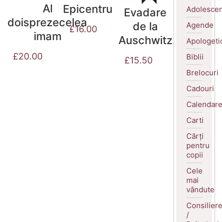
Al
Epicentru
Adolescen
Evadare
doisprezecelea
de la
Agende
£
16.00
imam
Auschwitz
Apologeti
£
20.00
Biblii
£
15.50
Brelocuri
Cadouri
Calendar
Carti
Cărți
pentru
copii
Cele
mai
vândute
Consilier
/