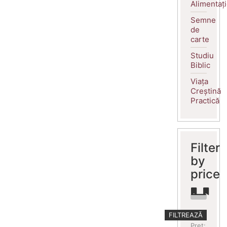
Alimentaț
Semne
de
carte
Studiu
Biblic
Viața
Creștină
Practică
Filter
by
price
Preț
Preț
FILTREAZĂ
minim
maxim
Preț: