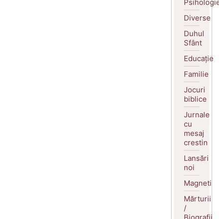
Psihologi
Diverse
Duhul
Sfânt
Educație
Familie
Jocuri
biblice
Jurnale
cu
mesaj
crestin
Lansări
noi
Magneti
Mărturii
/
Biografii