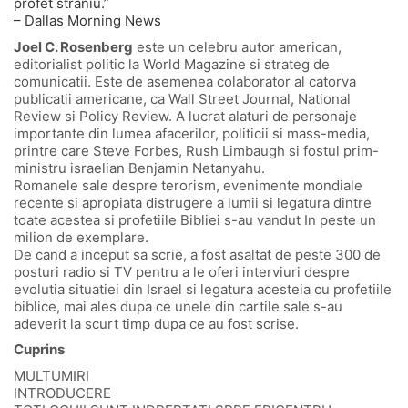
profet straniu.”
– Dallas Morning News
Joel C. Rosenberg
este un celebru autor american,
editorialist politic la World Magazine si strateg de
comunicatii. Este de asemenea colaborator al catorva
publicatii americane, ca Wall Street Journal, National
Review si Policy Review. A lucrat alaturi de personaje
importante din lumea afacerilor, politicii si mass-media,
printre care Steve Forbes, Rush Limbaugh si fostul prim-
ministru israelian Benjamin Netanyahu.
Romanele sale despre terorism, evenimente mondiale
recente si apropiata distrugere a lumii si legatura dintre
toate acestea si profetiile Bibliei s-au vandut In peste un
milion de exemplare.
De cand a inceput sa scrie, a fost asaltat de peste 300 de
posturi radio si TV pentru a le oferi interviuri despre
evolutia situatiei din Israel si legatura acesteia cu profetiile
biblice, mai ales dupa ce unele din cartile sale s-au
adeverit la scurt timp dupa ce au fost scrise.
Cuprins
MULTUMIRI
INTRODUCERE