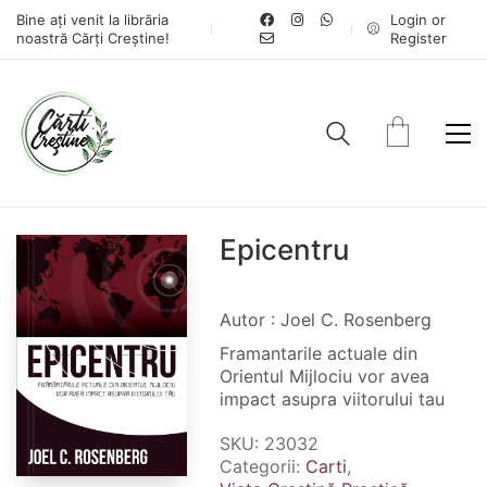
Bine ați venit la librăria
Login or
noastră Cărți Creștine!
Register
Epicentru
Autor : Joel C. Rosenberg
Framantarile actuale din
Orientul Mijlociu vor avea
impact asupra viitorului tau
SKU:
23032
Categorii:
Carti
,