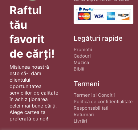
Raftul
tău
favorit
Legături rapide
Promoții
de cărți!
Cadouri
Muzică
Misiunea noastră
Biblii
este să-i dăm
clientului
Termeni
oportunitatea
serviciilor de calitate
Termeni si Conditii
în achiziționarea
Politica de confidentialitate
celei mai bune cărți.
Responsabilitati
Alege cartea ta
Returnări
preferată cu noi!
Livrări