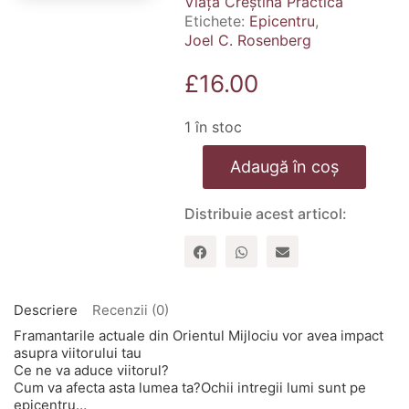
Viața Creștină Practică
Etichete:
Epicentru
,
Joel C. Rosenberg
£
16.00
1 în stoc
Cantitate
Adaugă în coș
Epicentru
Distribuie acest articol:
Descriere
Recenzii (0)
Framantarile actuale din Orientul Mijlociu vor avea impact
asupra viitorului tau
Ce ne va aduce viitorul?
Cum va afecta asta lumea ta?Ochii intregii lumi sunt pe
epicentru…