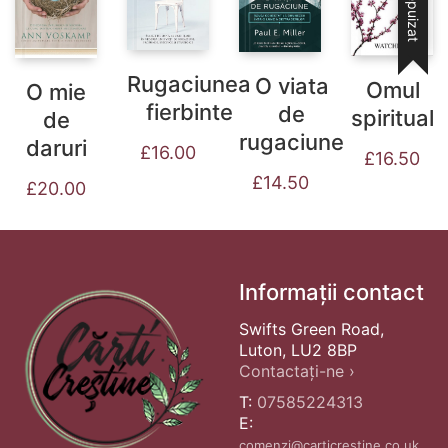
Stoc epuizat
Rugaciunea
O viata
Omul
O mie
fierbinte
de
spiritual
de
rugaciune
daruri
£
16.00
£
16.50
£
14.50
£
20.00
Informații contact
Swifts Green Road,
Luton, LU2 8BP
Contactați-ne ›
T:
07585224313
E:
comenzi@carticrestine.co.uk