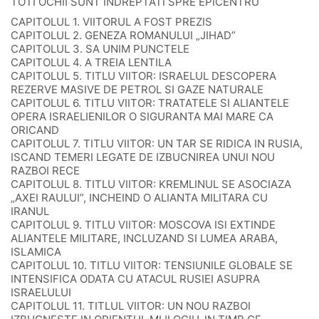
TOTI OCHII SUNT INDREPTATI SPRE EPICENTRU
CAPITOLUL 1. VIITORUL A FOST PREZIS
CAPITOLUL 2. GENEZA ROMANULUI „JIHAD”
CAPITOLUL 3. SA UNIM PUNCTELE
CAPITOLUL 4. A TREIA LENTILA
CAPITOLUL 5. TITLU VIITOR: ISRAELUL DESCOPERA
REZERVE MASIVE DE PETROL SI GAZE NATURALE
CAPITOLUL 6. TITLU VIITOR: TRATATELE SI ALIANTELE
OPERA ISRAELIENILOR O SIGURANTA MAI MARE CA
ORICAND
CAPITOLUL 7. TITLU VIITOR: UN TAR SE RIDICA IN RUSIA,
ISCAND TEMERI LEGATE DE IZBUCNIREA UNUI NOU
RAZBOI RECE
CAPITOLUL 8. TITLU VIITOR: KREMLINUL SE ASOCIAZA
„AXEI RAULUI”, INCHEIND O ALIANTA MILITARA CU
IRANUL
CAPITOLUL 9. TITLU VIITOR: MOSCOVA ISl EXTINDE
ALIANTELE MILITARE, INCLUZAND SI LUMEA ARABA,
ISLAMICA
CAPITOLUL 10. TITLU VIITOR: TENSIUNILE GLOBALE SE
INTENSIFICA ODATA CU ATACUL RUSIEI ASUPRA
ISRAELULUI
CAPITOLUL 11. TITLUL VIITOR: UN NOU RAZBOI