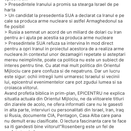
> Presedintele Iranului a promis sa stearga Israel de pe
harta
> Un candidat la presedentia SUA a declarat ca Iranul e pe
cale sa produca arme nucleare si astfel Armaghedonul sa
fie posibil
> Rusia a semnat un acord de un miliard de dolari cu Iran
pentru a-i ajuta pe acestia sa produca arme nucleare
> Presedintele SUA refuza sa intervina In mod direct
pentru a opri Iranul in proiectul acestora de a realiza arme
nucleare.In contextul unor dezamagiri repetate si asteptari
mereu neimplinite, poate ca politica nu este un subiect de
interes pentru tine. Cu atat mai mult politica din Orientul
Mijlociu care pare confuza si de nepatruns. Dar un lucru
este sigur: ochii intregii lumi urmaresc Israelul si vecinii
lui, epicentrul evenimentelor care pot zgudui lumea si sa
croiasca viitorul.
Avand profetia biblica in prim-plan, EPICENTRU ne explica
situatia actuala din Orientul Mijlociu, ne da viitoarele titluri
din ziarele de acolo, ne ofera informatii care nu le gasesti
in alta parte, interviuri cu personalitati din Israel, Iran, Iraq
si Rusia, documente CIA, Pentagon, Casa Alba care pana
nu demult erau clasificate. O lectura fascinanta care te face
sa iti gandesti bine viitorul!”Rosenberg este un fel de