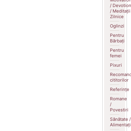
/ Devotio
/ Meditații
Zilnice
Oglinzi
Pentru
Bărbați
Pentru
femei
Pixuri
Recomand
cititorilor
Referințe
Romane
/
Povestiri
Sănătate /
Alimentaț