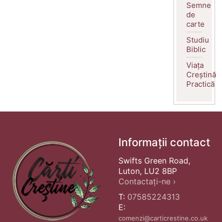
Semne
de
carte
Studiu
Biblic
Viața
Creștină
Practică
Informații contact
Swifts Green Road,
Luton, LU2 8BP
Contactați-ne ›
T:
07585224313
E:
comenzi@carticrestine.co.uk