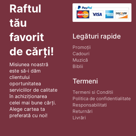
Raftul
tău
favorit
Legături rapide
Promoții
de cărți!
Cadouri
Muzică
Misiunea noastră
Biblii
este să-i dăm
clientului
Termeni
oportunitatea
serviciilor de calitate
Termeni si Conditii
în achiziționarea
Politica de confidentialitate
celei mai bune cărți.
Responsabilitati
Alege cartea ta
Returnări
preferată cu noi!
Livrări