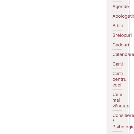
Agende
Apologeti
Biblii
Brelocuri
Cadouri
Calendar
Carti
Cărți
pentru
copii
Cele
mai
vândute
Consilier
/
Psihologi