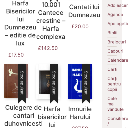
Harfa
10.001
Adolescen
Cantati lui
Bisericilor
Cantece
Dumnezeu
Agende
lui
crestine –
Apologeti
Dumnezeu
£
20.00
Harfa
Biblii
– editie de
complexa
Brelocuri
lux
£
142.50
Cadouri
£
17.50
Calendar
Carti
Stoc epuizat
Stoc epuizat
Stoc epuizat
Cărți
pentru
copii
Cele
mai
Culegere de
Harfa
Imnurile
vândute
cantari
bisericilor
Harului
Consilier
duhovnicesti
/
lui