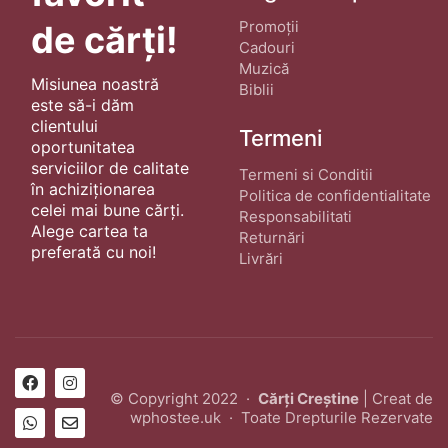
Promoții
de cărți!
Cadouri
Muzică
Misiunea noastră
Biblii
este să-i dăm
clientului
Termeni
oportunitatea
serviciilor de calitate
Termeni si Conditii
în achiziționarea
Politica de confidentialitate
celei mai bune cărți.
Responsabilitati
Alege cartea ta
Returnări
preferată cu noi!
Livrări
© Copyright 2022 ·
Cărți Creștine
| Creat de
wphostee.uk
· Toate Drepturile Rezervate