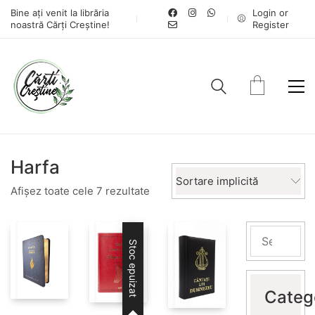
Bine ați venit la librăria
Login or
noastră Cărți Creștine!
Register
Harfa
Sortare implicită
Afișez toate cele 7 rezultate
Stoc epuizat
Categ