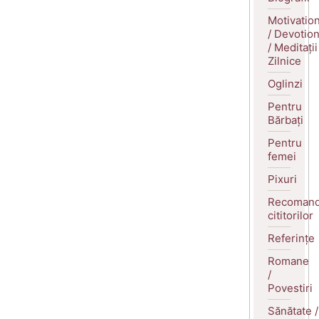
Motivatio
/ Devotio
/ Meditații
Zilnice
Oglinzi
Pentru
Bărbați
Pentru
femei
Pixuri
Recomand
cititorilor
Referințe
Romane
/
Povestiri
Sănătate /