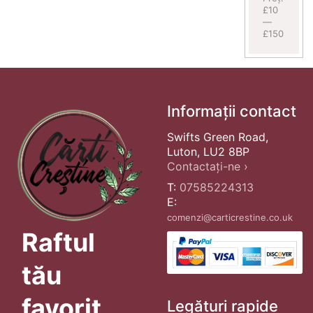
£10
—
£150
Informații contact
Swifts Green Road,
Luton, LU2 8BP
Contactați-ne ›
T:
07585224313
E:
comenzi@carticrestine.co.uk
Raftul
tău
favorit
Legături rapide