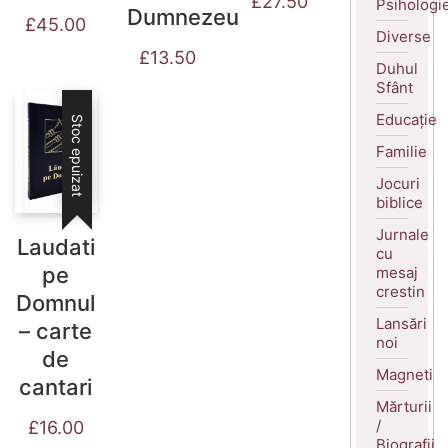
£
27.50
Psihologi
Dumnezeu
£
45.00
Diverse
£
13.50
Duhul
Sfânt
Educație
Stoc epuizat
Familie
Jocuri
biblice
Jurnale
Laudati
cu
pe
mesaj
crestin
Domnul
Lansări
– carte
noi
de
Magneti
cantari
Mărturii
/
£
16.00
Biografii