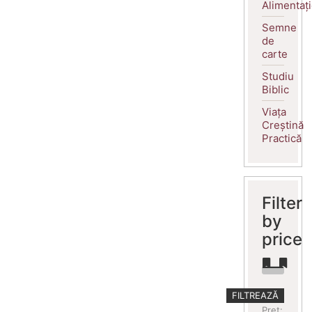
Alimentaț
Semne
de
carte
Studiu
Biblic
Viața
Creștină
Practică
Filter
by
price
Preț
Preț
FILTREAZĂ
minim
maxim
Preț: