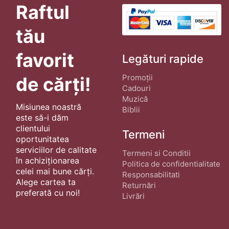
Raftul
tău
favorit
Legături rapide
Promoții
de cărți!
Cadouri
Muzică
Misiunea noastră
Biblii
este să-i dăm
clientului
Termeni
oportunitatea
serviciilor de calitate
Termeni si Conditii
în achiziționarea
Politica de confidentialitate
celei mai bune cărți.
Responsabilitati
Alege cartea ta
Returnări
preferată cu noi!
Livrări