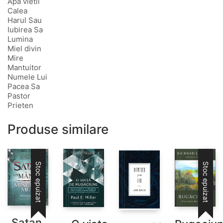
Apa vietii
Calea
Harul Sau
Iubirea Sa
Lumina
Miel divin
Mire
Mantuitor
Numele Lui
Pacea Sa
Pastor
Prieten
Produse similare
Stoc epuizat
Stoc epuizat
Satan ,