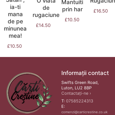
Rugaciu
O viata
Mantuiti
ia-ti
de
prin har
£
16.50
mana
rugaciune
£
10.50
de pe
£
14.50
minunea
mea!
£
10.50
Informații contact
Swifts Green Road,
Luton, LU2 8BP
Contactați-ne ›
T:
07585224313
E:
comenzi@carticrestine.co.uk