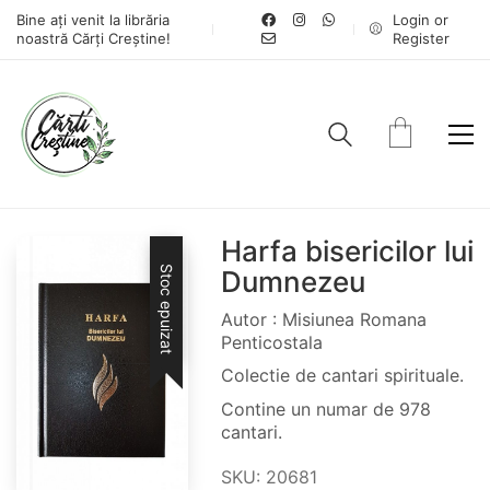
Bine ați venit la librăria
Login or
noastră Cărți Creștine!
Register
Harfa bisericilor lui
Stoc epuizat
Dumnezeu
Autor : Misiunea Romana
Penticostala
Colectie de cantari spirituale.
Contine un numar de 978
cantari.
SKU:
20681