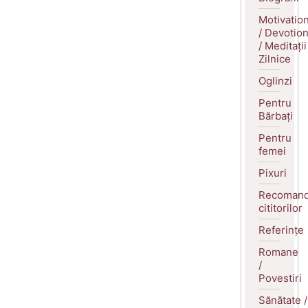
Motivatio
/ Devotio
/ Meditații
Zilnice
Oglinzi
Pentru
Bărbați
Pentru
femei
Pixuri
Recomand
cititorilor
Referințe
Romane
/
Povestiri
Sănătate /