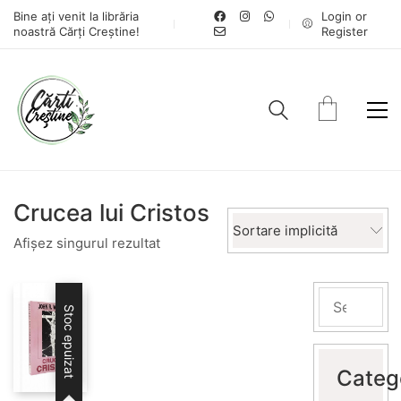
Bine ați venit la librăria
Login or
noastră Cărți Creștine!
Register
Crucea lui Cristos
Sortare implicită
Afișez singurul rezultat
Stoc epuizat
Categ