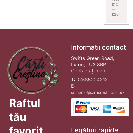
£10
—
£20
Informații contact
Swifts Green Road,
Luton, LU2 8BP
Contactați-ne ›
T:
07585224313
E:
comenzi@carticrestine.co.uk
Raftul
tău
favorit
Legături rapide