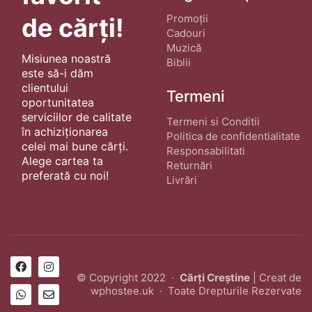
Promoții
de cărți!
Cadouri
Muzică
Misiunea noastră
Biblii
este să-i dăm
clientului
Termeni
oportunitatea
serviciilor de calitate
Termeni si Conditii
în achiziționarea
Politica de confidentialitate
celei mai bune cărți.
Responsabilitati
Alege cartea ta
Returnări
preferată cu noi!
Livrări
© Copyright 2022 ·
Cărți Creștine
| Creat de
wphostee.uk
· Toate Drepturile Rezervate