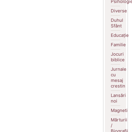
Psihologi
Diverse
Duhul
Sfânt
Educație
Familie
Jocuri
biblice
Jurnale
cu
mesaj
crestin
Lansări
noi
Magneti
Mărturii
/
Biografii