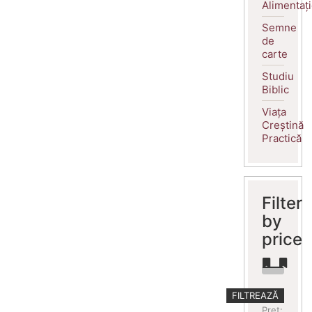
Alimentaț
Semne
de
carte
Studiu
Biblic
Viața
Creștină
Practică
Filter
by
price
Preț
Preț
FILTREAZĂ
minim
maxim
Preț: