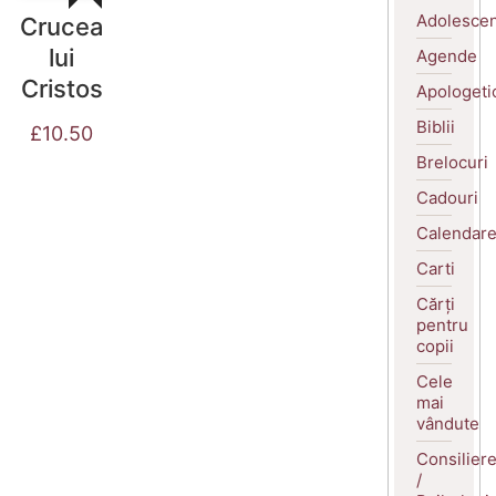
Adolescen
Crucea
lui
Agende
Cristos
Apologeti
Biblii
£
10.50
Brelocuri
Cadouri
Calendar
Carti
Cărți
pentru
copii
Cele
mai
vândute
Consilier
/