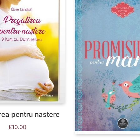
rea pentru nastere
£
10.00