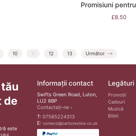
Promisiuni pent
£
8.50
10
11
12
13
Următor
Informații contact
Legături
 tău
Swifts Green Road, Luton,
Promoții
t de
LU2 8BP
Cadouri
Contactați-ne ›
Muzică
Biblii
T:
07585224313
E:
comenzi@carticrestine.co.uk
tră este
ului