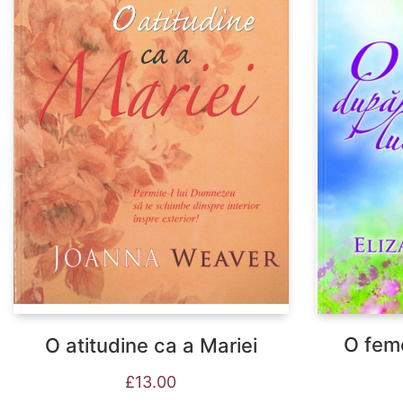
O feme
O atitudine ca a Mariei
£
13.00