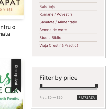
Referințe
Romane / Povestiri
Sănătate / Alimentație
ntru o
Semne de carte
viata
Studiu Biblic
Viața Creștină Practică
Stoc epuizat
Filter by price
Preț
Preț
Preț:
£0
—
£30
FILTREAZĂ
minim
maxim