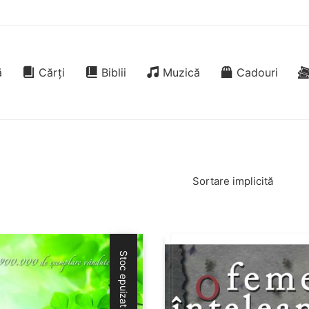
ă
Cărți
Biblii
Muzică
Cadouri
Sortare implicită
Stoc epuizat