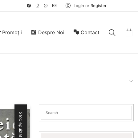
Login or Register
Promoții
Despre Noi
Contact
Stoc epuizat