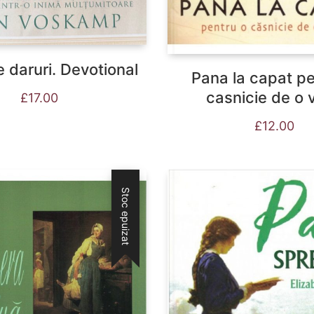
 daruri. Devotional
Pana la capat pe
casnicie de o 
£
17.00
£
12.00
Stoc epuizat