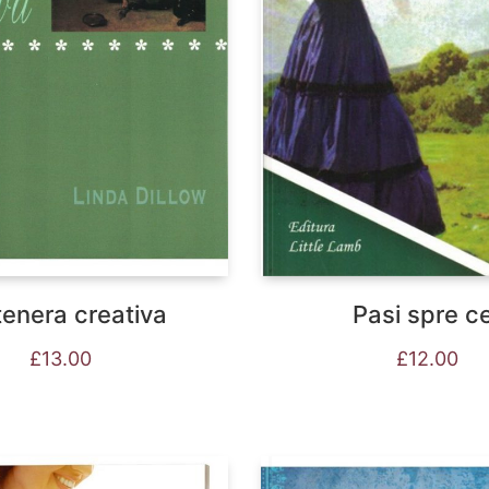
tenera creativa
Pasi spre c
£
13.00
£
12.00