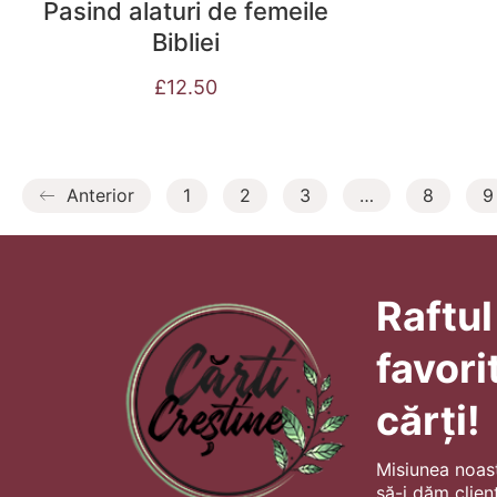
Pasind alaturi de femeile
Bibliei
£
12.50
Anterior
1
2
3
…
8
9
Raftul
favori
cărți!
Misiunea noas
să-i dăm client