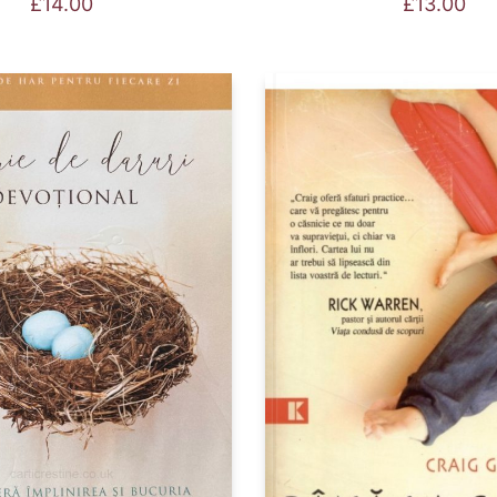
£
14.00
£
13.00