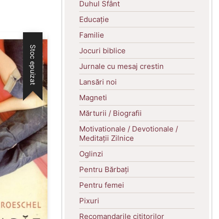
Duhul Sfânt
Educație
Familie
Stoc epuizat
Jocuri biblice
Jurnale cu mesaj crestin
Lansări noi
Magneti
Mărturii / Biografii
Motivationale / Devotionale /
Meditații Zilnice
Oglinzi
Pentru Bărbați
Pentru femei
Pixuri
Recomandarile cititorilor