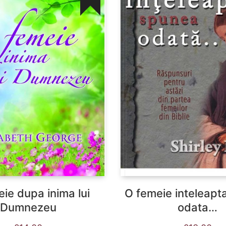
ie dupa inima lui
O femeie inteleapt
Dumnezeu
odata…