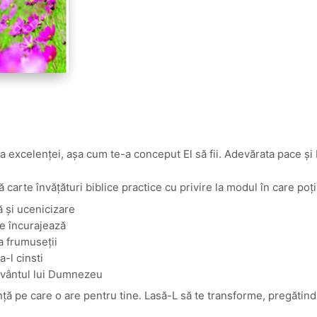
 a excelenței, așa cum te-a conceput El să fii. Adevărata pace 
carte învățături biblice practice cu privire la modul în care poți
ă și ucenicizare
re încurajează
a frumuseții
a-l cinsti
Cuvântul lui Dumnezeu
ă pe care o are pentru tine. Lasă-L să te transforme, pregătindu