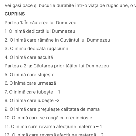
Vei găsi pace și bucurie durabile într-o viață de rugăciune, o v
CUPRINS
Partea 1: În căutarea lui Dumezeu
1. O inimă dedicată lui Dumnezeu
2. O inimă care rămâne în Cuvântul lui Dumnezeu
3. O inimă dedicată rugăciunii
4. O inimă care ascultă
Partea a 2-a: Căutarea priorităților lui Dumnezeu
5. O inimă care slujește
6. O inimă care urmează
7. O inimă care iubește – 1
8. O inimă care iubește -2
9. O inimă care prețuiește calitatea de mamă
10. O inimă care se roagă cu credincioșie
11. O inimă care revarsă afecțiune maternă – 1
12. O inimă care revarsă afecțiune maternă – 2