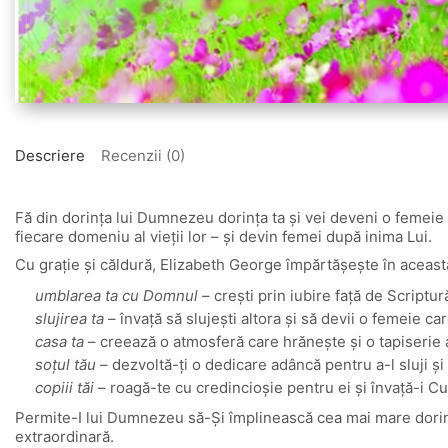
Descriere
Recenzii (0)
Fă din dorința lui Dumnezeu dorința ta și vei deveni o femeie
fiecare domeniu al vieții lor – și devin femei după inima Lui.
Cu grație și căldură, Elizabeth George împărtășește în această 
umblarea ta cu Domnul
– crești prin iubire față de Scriptur
slujirea ta
– învață să slujești altora și să devii o femeie ca
casa ta
– creează o atmosferă care hrănește și o tapiserie 
soțul tău
– dezvoltă-ți o dedicare adâncă pentru a-l sluji și 
copiii tăi
– roagă-te cu credincioșie pentru ei și învață-i 
Permite-I lui Dumnezeu să-Și împlinească cea mai mare dorinț
extraordinară.