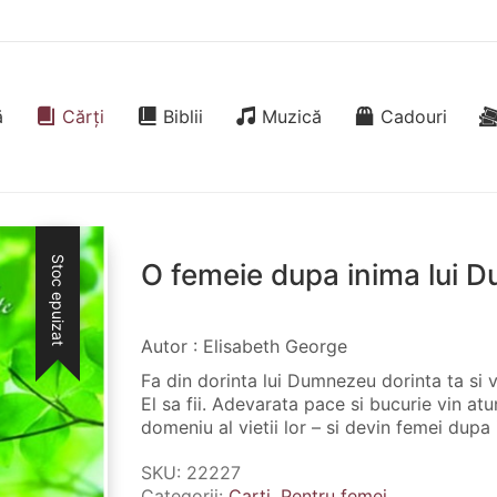
ă
Cărți
Biblii
Muzică
Cadouri
Stoc epuizat
O femeie dupa inima lui 
Autor : Elisabeth George
Fa din dorinta lui Dumnezeu dorinta ta si 
El sa fii. Adevarata pace si bucurie vin a
domeniu al vietii lor – si devin femei dupa 
SKU:
22227
Categorii:
Carti
,
Pentru femei