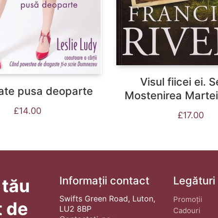
Visul fiicei ei. S
ate pusa deoparte
Mostenirea Martei 
£
14.00
£
17.00
Informații contact
Legături
 tău
Swifts Green Road, Luton,
Promoții
t de
LU2 8BP
Cadouri