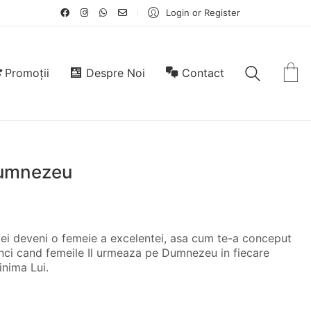
Login or Register
Promoții
Despre Noi
Contact
Dumnezeu
vei deveni o femeie a excelentei, asa cum te-a conceput
tunci cand femeile Il urmeaza pe Dumnezeu in fiecare
inima Lui.