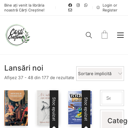
Bine ați venit la librăria
Login or
noastră Cărți Creștine!
Register
Lansări noi
Sortare implicită
Afișez 37 - 48 din 177 de rezultate
Stoc epuizat
Stoc epuizat
Categ