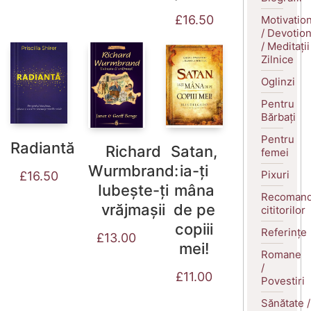
£
16.50
Motivatio
/ Devotio
/ Meditații
Zilnice
Oglinzi
Pentru
Bărbați
Pentru
Radiantă
Richard
Satan,
femei
Wurmbrand:
ia-ți
Pixuri
£
16.50
Iubește-ți
mâna
Recomand
vrăjmașii
de pe
cititorilor
copiii
Referințe
£
13.00
mei!
Romane
/
£
11.00
Povestiri
Sănătate /