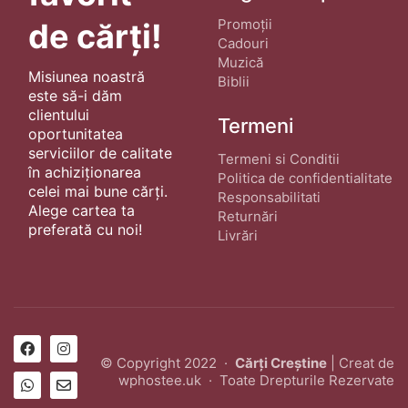
Promoții
de cărți!
Cadouri
Muzică
Misiunea noastră
Biblii
este să-i dăm
clientului
Termeni
oportunitatea
serviciilor de calitate
Termeni si Conditii
în achiziționarea
Politica de confidentialitate
celei mai bune cărți.
Responsabilitati
Alege cartea ta
Returnări
preferată cu noi!
Livrări
© Copyright 2022 ·
Cărți Creștine
| Creat de
wphostee.uk
· Toate Drepturile Rezervate