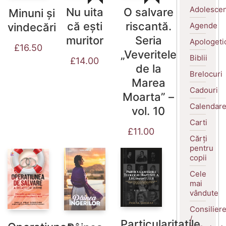
Adolescen
Nu uita
O salvare
Minuni și
că ești
riscantă.
Agende
vindecări
muritor
Seria
Apologeti
£
16.50
„Veveritele
Biblii
£
14.00
de la
Brelocuri
Marea
Cadouri
Moarta” –
Calendar
vol. 10
Carti
£
11.00
Cărți
pentru
copii
Cele
mai
vândute
Consilier
/
Particularitatile