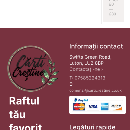
£0
—
£80
Informații contact
Swifts Green Road,
Luton, LU2 8BP
Contactați-ne ›
T:
07585224313
E:
comenzi@carticrestine.co.uk
Raftul
tău
favorit
Legături rapide