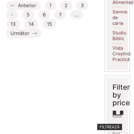
Alimentaț
Anterior
1
2
3
Semne
4
5
6
7
…
de
carte
13
14
15
Studiu
Următor
Biblic
Viața
Creștină
Practică
Filter
by
price
Preț
Preț
FILTREAZĂ
minim
maxim
Preț: