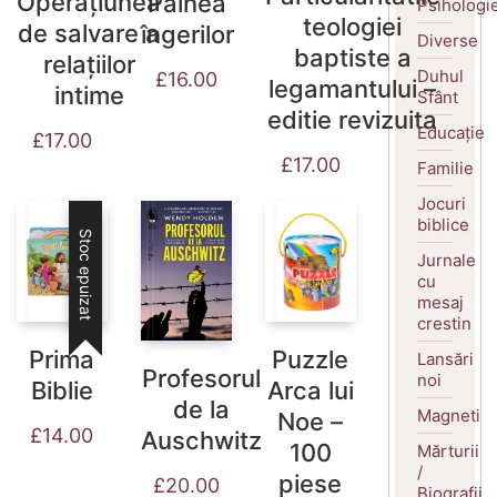
Operațiunea
Pâinea
Psihologi
teologiei
de salvare a
îngerilor
Diverse
baptiste a
relațiilor
Duhul
£
16.00
legamantului –
intime
Sfânt
editie revizuita
Educație
£
17.00
£
17.00
Familie
Jocuri
biblice
Stoc epuizat
Jurnale
cu
mesaj
crestin
Prima
Puzzle
Lansări
Profesorul
noi
Biblie
Arca lui
de la
Magneti
Noe –
£
14.00
Auschwitz
100
Mărturii
/
piese
£
20.00
Biografii