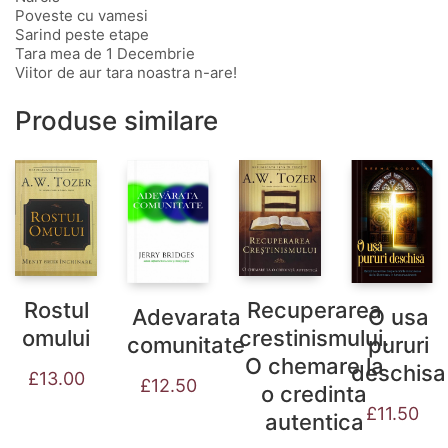
Poveste cu vamesi
Sarind peste etape
Tara mea de 1 Decembrie
Viitor de aur tara noastra n-are!
Produse similare
Recuperarea
Rostul
Adevarata
O usa
crestinismului.
omului
comunitate
pururi
O chemare la
deschisa
£
13.00
£
12.50
o credinta
£
11.50
autentica