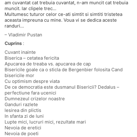
am cuvantat cat trebuia cuvantat, n-am muncit cat trebuia
muncit. lar clipele trec…
Multumesc tuturor celor ce-ati simtit si simtiti tristetea
aceasta impreuna cu mine. Voua vi se dedica aceste
randuri…
– Vladimir Pustan
Cuprins
:
Cuvant inainte
Biserica – cetatea fericita
Apucarea de treaba vs. apucarea de cap
Bisericile goale ca o sticla de Bergenbier folosita Cand
bisericile mor
Cu optimism despre viata
De ce democratia este dusmanul Bisericii? Dedalus –
perfectiune fara ucenici
Dumnezeul crizelor noastre
Ganduri razlete
lesirea din plictis
In sfanta zi de luni
Lupte mici, lucruri mici, rezultate mari
Nevoia de eretici
Nevoia de poeti