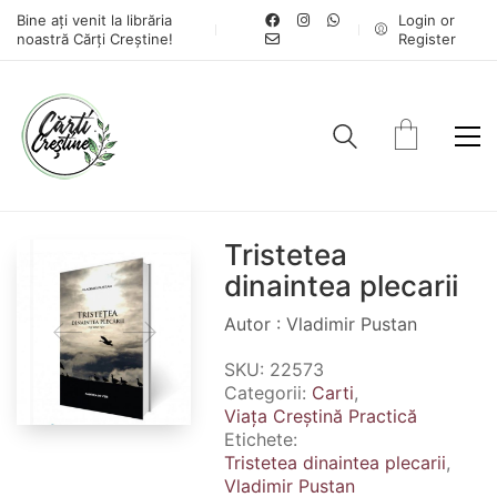
Bine ați venit la librăria
Login or
noastră Cărți Creștine!
Register
Tristetea
dinaintea plecarii
Autor : Vladimir Pustan
SKU:
22573
Categorii:
Carti
,
Viața Creștină Practică
Etichete:
Tristetea dinaintea plecarii
,
Vladimir Pustan