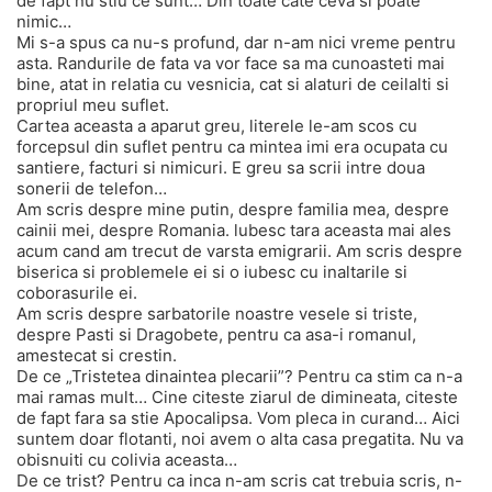
de fapt nu stiu ce sunt… Din toate cate ceva si poate
nimic…
Mi s-a spus ca nu-s profund, dar n-am nici vreme pentru
asta. Randurile de fata va vor face sa ma cunoasteti mai
bine, atat in relatia cu vesnicia, cat si alaturi de ceilalti si
propriul meu suflet.
Cartea aceasta a aparut greu, literele le-am scos cu
forcepsul din suflet pentru ca mintea imi era ocupata cu
santiere, facturi si nimicuri. E greu sa scrii intre doua
sonerii de telefon…
Am scris despre mine putin, despre familia mea, despre
cainii mei, despre Romania. lubesc tara aceasta mai ales
acum cand am trecut de varsta emigrarii. Am scris despre
biserica si problemele ei si o iubesc cu inaltarile si
coborasurile ei.
Am scris despre sarbatorile noastre vesele si triste,
despre Pasti si Dragobete, pentru ca asa-i romanul,
amestecat si crestin.
De ce „Tristetea dinaintea plecarii”? Pentru ca stim ca n-a
mai ramas mult… Cine citeste ziarul de dimineata, citeste
de fapt fara sa stie Apocalipsa. Vom pleca in curand… Aici
suntem doar flotanti, noi avem o alta casa pregatita. Nu va
obisnuiti cu colivia aceasta…
De ce trist? Pentru ca inca n-am scris cat trebuia scris, n-