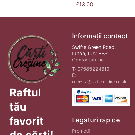
£
13.00
Informații contact
Swifts Green Road,
Luton, LU2 8BP
Contactați-ne ›
T:
07585224313
E:
comenzi@carticrestine.co.uk
Raftul
tău
favorit
Legături rapide
Promoții