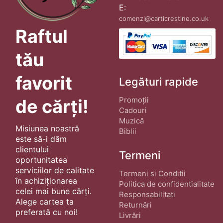
E:
comenzi@carticrestine.co.uk
Raftul
tău
favorit
Legături rapide
Promoții
de cărți!
Cadouri
Muzică
Misiunea noastră
Biblii
este să-i dăm
clientului
Termeni
oportunitatea
serviciilor de calitate
Termeni si Conditii
în achiziționarea
Politica de confidentialitate
celei mai bune cărți.
Responsabilitati
Alege cartea ta
Returnări
preferată cu noi!
Livrări