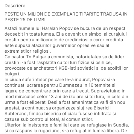
Descriere
PESTE UN MILION DE EXEMPLARE TIPARITE TRADUSA IN
PESTE 25 DE LIMBI
Astazi numele lui Haralan Popov se bucura de un respect
deosebit in toata lumea. El a devenit un simbol al curajului
crestin pentru milioanele de credinciosi a caror credinta
este supusa atacurilor guvernelor opresive sau al
extremistilor religiosi.
Ca pastor Tn Bulgaria comunista, notorietatea sa de lider
crestin i-a fost rasplatita cu torturi fizice si psihice,
provocate de anchetatori KGB-isti sovietici si de acolitii lor
bulgari.
In ciuda suferintelor pe care le-a indurat, Popov si-a
continuat lucrarea pentru Dumnezeu in 16 temnite si
lagare de concentrare prin care a trecut. Supravietuind in
mod miraculos celor 13 ani de izolare si tortura, in cele din
urma a fost eliberat. Desi a fost amenintat ca va fi din nou
arestat, a continuat sa organizeze slujirea Bisericii
Subterane, fiindca biserica oficiala fusese infiltrata si
cazuse sub controlul total, al comunistilor.
Ulterior, la insistentele familiei care se refugiase in Suedia,
si ca raspuns la rugaciune, s-a refugiat in lumea libera. De