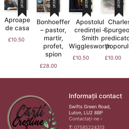
Aproape
Bonhoeffer
Charle
Apostolul
de casa
– pastor,
Spurgeo
credinței –
martir,
predicato
Smith
£
10.50
profet,
poporul
Wigglesworth
spion
£
10.00
£
10.50
£
28.00
Informații contact
Swifts Green Road,
Luton, LU2 8BP
Contactați-ne ›
T:
07585224313