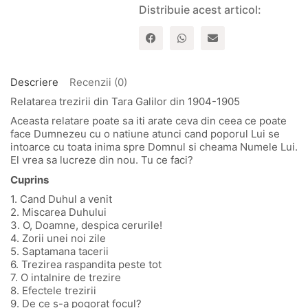
Duhul
Distribuie acest articol:
Sfant
prin
Evan
Roberts
Descriere
Recenzii (0)
Relatarea trezirii din Tara Galilor din 1904-1905
Aceasta relatare poate sa iti arate ceva din ceea ce poate
face Dumnezeu cu o natiune atunci cand poporul Lui se
intoarce cu toata inima spre Domnul si cheama Numele Lui.
El vrea sa lucreze din nou. Tu ce faci?
Cuprins
1. Cand Duhul a venit
2. Miscarea Duhului
3. O, Doamne, despica cerurile!
4. Zorii unei noi zile
5. Saptamana tacerii
6. Trezirea raspandita peste tot
7. O intalnire de trezire
8. Efectele trezirii
9. De ce s-a pogorat focul?