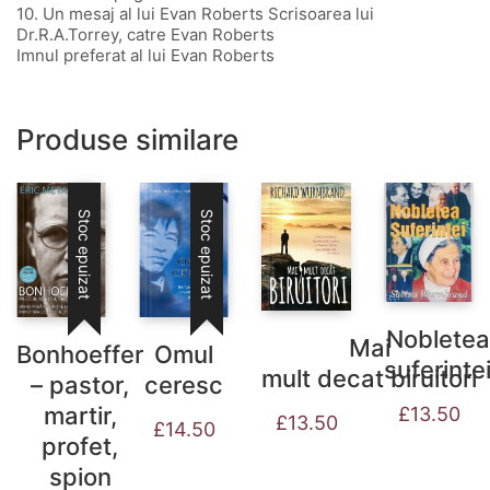
10. Un mesaj al lui Evan Roberts Scrisoarea lui
Dr.R.A.Torrey, catre Evan Roberts
Imnul preferat al lui Evan Roberts
Produse similare
Stoc epuizat
Stoc epuizat
Nobletea
Mai
Bonhoeffer
Omul
suferinte
mult decat biruitori
– pastor,
ceresc
martir,
£
13.50
£
13.50
£
14.50
profet,
spion