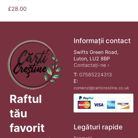
£
28.00
Informații contact
Swifts Green Road,
Luton, LU2 8BP
Contactați-ne ›
T:
07585224313
E:
comenzi@carticrestine.co.uk
Raftul
tău
favorit
Legături rapide