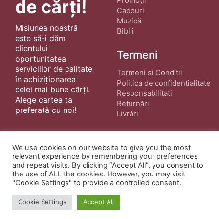
Promoții
de cărți!
Cadouri
Muzică
Misiunea noastră
Biblii
este să-i dăm
clientului
Termeni
oportunitatea
serviciilor de calitate
Termeni si Conditii
în achiziționarea
Politica de confidentialitate
celei mai bune cărți.
Responsabilitati
Alege cartea ta
Returnări
preferată cu noi!
Livrări
We use cookies on our website to give you the most
relevant experience by remembering your preferences
and repeat visits. By clicking “Accept All”, you consent to
the use of ALL the cookies. However, you may visit
© Copyright 2022 ·
Cărți Creștine
| Creat de
"Cookie Settings" to provide a controlled consent.
wphostee.uk
· Toate Drepturile Rezervate
Cookie Settings
Accept All