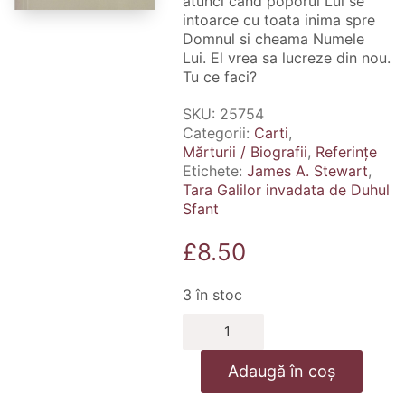
atunci cand poporul Lui se
intoarce cu toata inima spre
Domnul si cheama Numele
Lui. El vrea sa lucreze din nou.
Tu ce faci?
SKU:
25754
Categorii:
Carti
,
Mărturii / Biografii
,
Referințe
Etichete:
James A. Stewart
,
Tara Galilor invadata de Duhul
Sfant
£
8.50
3 în stoc
Cantitate
Tara
Galilor
Adaugă în coș
invadata
de