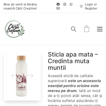
Bine ați venit la librăria
Login or
noastră Cărți Creștine!
Register
Sticla apa mata –
Credinta muta
muntii
Această sticlă de calitate
superioară
este un accesoriu
esențial pentru oricine este
mereu pe drum.
Iată un mod
de a-ți potoli atât setea, cât și
încânta sufletul aducându-ți
mereu aminte de promisiunile