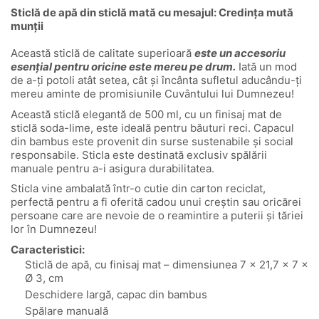
Sticlă de apă din sticlă mată cu mesajul: Credința mută
munții
Această sticlă de calitate superioară
este un accesoriu
esențial pentru oricine este mereu pe drum.
Iată un mod
de a-ți potoli atât setea, cât și încânta sufletul aducându-ți
mereu aminte de promisiunile Cuvântului lui Dumnezeu!
Această sticlă elegantă de 500 ml, cu un finisaj mat de
sticlă soda-lime, este ideală pentru băuturi reci. Capacul
din bambus este provenit din surse sustenabile și social
responsabile. Sticla este destinată exclusiv spălării
manuale pentru a-i asigura durabilitatea.
Sticla vine ambalată într-o cutie din carton reciclat,
perfectă pentru a fi oferită cadou unui creștin sau oricărei
persoane care are nevoie de o reamintire a puterii și tăriei
lor în Dumnezeu!
Caracteristici:
Sticlă de apă, cu finisaj mat – dimensiunea 7 × 21,7 × 7 ×
Ø 3, cm
Deschidere largă, capac din bambus
Spălare manuală