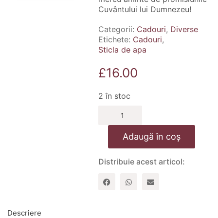
Cuvântului lui Dumnezeu!
Categorii:
Cadouri
,
Diverse
Etichete:
Cadouri
,
Sticla de apa
£
16.00
2 în stoc
Cantitate
Sticla
apa
Adaugă în coș
mata
-
Credinta
Distribuie acest articol:
muta
muntii
Descriere