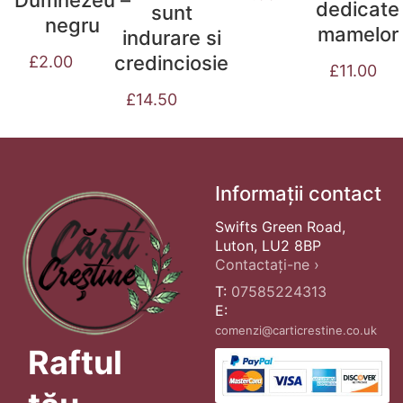
Dumnezeu –
dedicate
sunt
negru
mamelor
indurare si
credinciosie
£
2.00
£
11.00
£
14.50
Informații contact
Swifts Green Road,
Luton, LU2 8BP
Contactați-ne ›
T:
07585224313
E:
comenzi@carticrestine.co.uk
Raftul