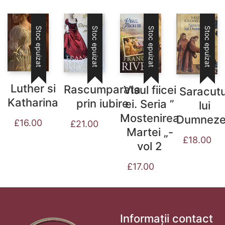
Stoc epuizat
Stoc epuizat
Stoc epuizat
Stoc epuizat
Luther si
Rascumparata
Visul fiicei
Saracutu
Katharina
prin iubire
ei. Seria ”
lui
Mostenirea
Dumnez
£
16.00
£
21.00
Martei „-
£
18.00
vol 2
£
17.00
Informații contact