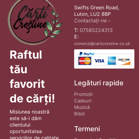
Swifts Green Road,
Luton, LU2 8BP
Contactați-ne ›
T:
07585224313
E:
comenzi@carticrestine.co.uk
Raftul
tău
favorit
Legături rapide
Promoții
de cărți!
Cadouri
Muzică
Misiunea noastră
Biblii
este să-i dăm
clientului
Termeni
oportunitatea
serviciilor de calitate