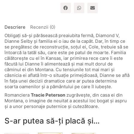
"Mostenitorii
din
Montana"
–
vol.
Descriere
Recenzii (0)
4
Obligați să-și părăsească preaiubita fermă, Diamond V,
Dianne Selby și familia ei o iau de la capăt. Dar, în timp ce
se pregătesc de reconstrucție, soțul ei, Cole, trebuie să se
întoarcă la tatăl său, care este pe patul de moarte. Familia
călătorește cu el în Kansas, iar primirea rece care îi este
făcută lui Dianne îi alimentează și mai mult dorul de
căminul ei din Montana. Cu tensiunile tot mai mari și
căsnicia ei aflată într-o situație primejdioasă, Dianne se află
în fața unei decizii dramatice care ar putea determina
soarta oamenilor și a pământului pe care îl iubește.
Romanciera
Tracie Peterson
zugrăvește, din casa ei din
Montana, o imagine de neuitat a acestui loc bogat și aspru
și a unor personaje puternice și cutezătoare.
S-ar putea să-ți placă și…