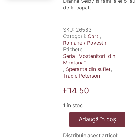
Dianne Selby si familia ei o iau
de la capat.
SKU:
26583
Categorii:
Carti
,
Romane / Povestiri
Etichete:
Seria "Mostenitorii din
Montana"
,
Speranta din suflet
,
Tracie Peterson
£
14.50
1 în stoc
Cantitate
Adaugă în coș
Speranta
din
suflet.
Distribuie acest articol:
Seria