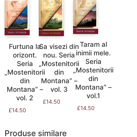
Taram al
Sa visezi din
Furtuna la
inimii mele.
nou. Seria
orizont.
Seria
„Mostenitorii
Seria
„Mostenitorii
din
„Mostenitorii
din
Montana” –
din
Montana” –
vol. 3
Montana” –
vol.1
vol. 2
£
14.50
£
14.50
£
14.50
Produse similare