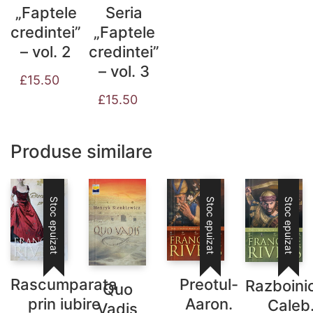
„Faptele
Seria
credintei”
„Faptele
– vol. 2
credintei”
– vol. 3
£
15.50
£
15.50
Produse similare
Stoc epuizat
Stoc epuizat
Stoc epuizat
Preotul-
Rascumparata
Razboini
Quo
Aaron.
prin iubire
Caleb
Vadis