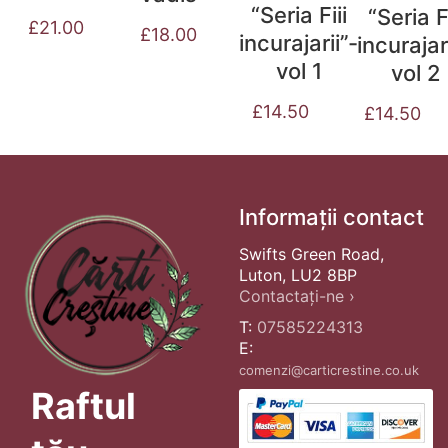
“Seria Fiii
“Seria Fi
£
21.00
£
18.00
incurajarii”-
incurajar
vol 1
vol 2
£
14.50
£
14.50
Informații contact
Swifts Green Road,
Luton, LU2 8BP
Contactați-ne ›
T:
07585224313
E:
comenzi@carticrestine.co.uk
Raftul