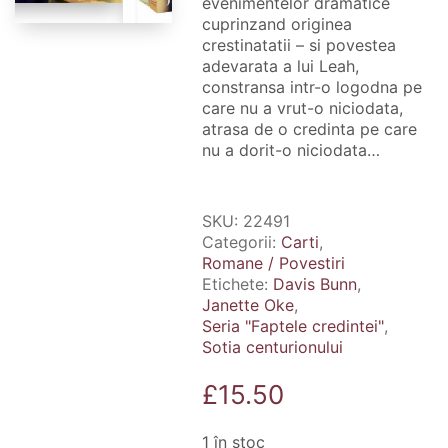
evenimentelor dramatice
cuprinzand originea
crestinatatii – si povestea
adevarata a lui Leah,
constransa intr-o logodna pe
care nu a vrut-o niciodata,
atrasa de o credinta pe care
nu a dorit-o niciodata…
SKU:
22491
Categorii:
Carti
,
Romane / Povestiri
Etichete:
Davis Bunn
,
Janette Oke
,
Seria "Faptele credintei"
,
Sotia centurionului
£
15.50
1 în stoc