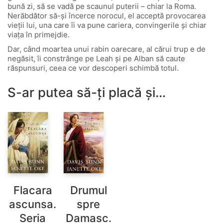
bună zi, să se vadă pe scaunul puterii – chiar la Roma.
Nerăbdător să-şi încerce norocul, el acceptă provocarea
vieţii lui, una care îi va pune cariera, convingerile şi chiar
viaţa în primejdie.
Dar, când moartea unui rabin oarecare, al cărui trup e de
negăsit, îi constrânge pe Leah şi pe Alban să caute
răspunsuri, ceea ce vor descoperi schimbă totul.
S-ar putea să-ți placă și…
Flacara
Drumul
ascunsa.
spre
Seria
Damasc.