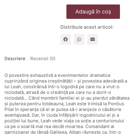
Cantitate
Adaugă în coș
Sotia
centurionului.
Seria
Distribuie acest articol:
"Faptele
credintei"
-
vol.1
Descriere
Recenzii (0)
O povestire exhaustivă a evenimentelor dramatice
cuprinzând originea creştinătăţii – şi povestea adevărată a
lui Leah, constrânsă într-o logodnă pe care nu a vrut-o
niciodată, atrasă de o credinţă pe care nu a dorit-o
niciodată… Când membrii familiei ei şi-au pierdut sănătatea
şi puterea pentru totdeauna, Leah este trimisă la Pontius
Pilat în speranţa că el ar putea să-i aranjeze o căsătorie
avantajoasă. Dar, în ciuda înfăţişării logodnicului ei şi a
poziţiei lui bune, Leah vede viaţa ca soţie a centurionului
ca pe o soartă mai rea decât moartea. Comandant al
garnizoanei de lângă Galileea, Alban râvneşte ca, într-o