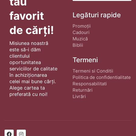
tău
favorit
Legături rapide
Promoții
de cărți!
Cadouri
Muzică
Misiunea noastră
Biblii
este să-i dăm
clientului
Termeni
oportunitatea
serviciilor de calitate
Termeni si Conditii
în achiziționarea
Politica de confidentialitate
celei mai bune cărți.
Responsabilitati
Alege cartea ta
Returnări
preferată cu noi!
Livrări