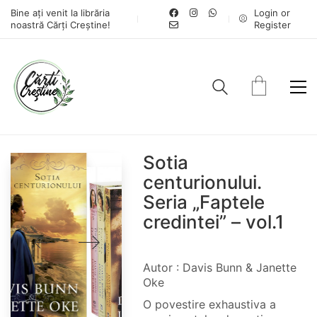
Bine ați venit la librăria
Login or
noastră Cărți Creștine!
Register
Sotia
centurionului.
Seria „Faptele
credintei” – vol.1
Autor : Davis Bunn & Janette
Oke
O povestire exhaustiva a