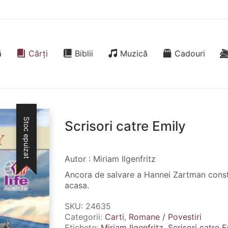
ă
Cărți
Biblii
Muzică
Cadouri
Stoc epuizat
Scrisori catre Emily
Autor : Miriam Ilgenfritz
Ancora de salvare a Hannei Zartman consta 
acasa.
SKU:
24635
Categorii:
Carti
,
Romane / Povestiri
Etichete:
Miriam Ilgenfritz
,
Scrisori catre E