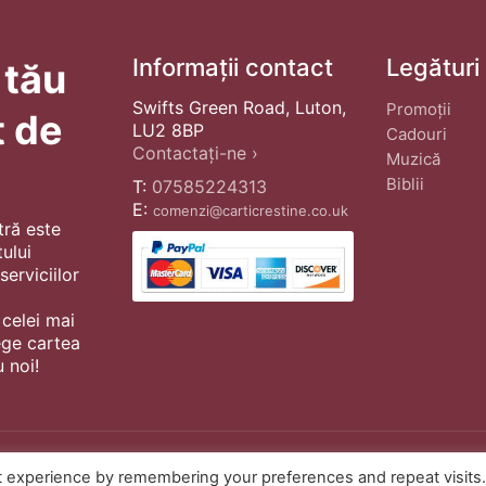
Informații contact
Legături
 tău
Swifts Green Road, Luton,
Promoții
t de
LU2 8BP
Cadouri
Contactați-ne ›
Muzică
Biblii
T:
07585224313
E:
comenzi@carticrestine.co.uk
tră este
ului
erviciilor
 celei mai
ege cartea
 noi!
t experience by remembering your preferences and repeat visits
© Copyright 2022 ·
Cărți Creștine
| Cr