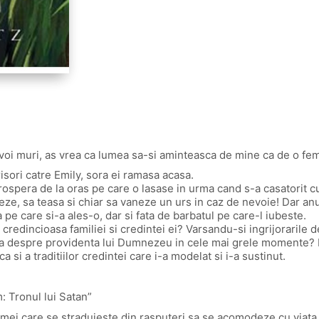
 voi muri, as vrea ca lumea sa-si aminteasca de mine ca de o f
sori catre Emily, sora ei ramasa acasa.
rospera de la oras pe care o lasase in urma cand s-a casatorit 
ze, sa teasa si chiar sa vaneze un urs in caz de nevoie! Dar anul
pe care si-a ales-o, dar si fata de barbatul pe care-l iubeste.
 credincioasa familiei si credintei ei? Varsandu-si ingrijorarile 
a despre providenta lui Dumnezeu in cele mai grele momente? In
a si a traditiilor credintei care i-a modelat si i-a sustinut.
: Tronul lui Satan”
ei care se straduieste din rasputeri sa se acomodeze cu viata de