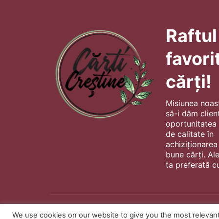
Raftul
favori
cărți!
Misiunea noas
să-i dăm client
oportunitatea s
de calitate în
achiziționarea
bune cărți. Al
ta preferată cu
We use cookies on our website to give you the most relevan