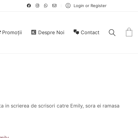
Login or Register
Promoții
Despre Noi
Contact
in scrierea de scrisori catre Emily, sora ei ramasa
mily