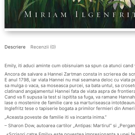
Descriere
Recenzii (0)
Emily, iti aduci aminte cum obisnuiam sa spun ca atunci cand
Ancora de salvare a Hannei Zartman consta in scrierea de scri
E anul 1798, iar viata Hannei nu mai seamana deloc cu viata p
sa mulga o vaca, sa moseasca purcei, sa bata untul, sa crosete
clatinand angajamentul Hannei fata de viata aspra de frontiera 
Cand va fi supusa la test si ispitita sa fuga, va ramane Hannah
lase o mostenire de familie care sa marturiseasca intotdeaun
Inglefritz tese o tapiserie bogata a primilor fermieri din Americ
„Aceasta poveste de familie iti va incanta inima.”
– Sharon Dow, autoarea cartilor „Antipas: Martirul” si „Pergam
„«Scrisori catre Emily» este povestea impresionanta a unei fem