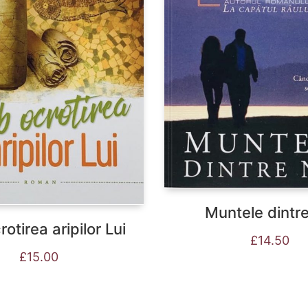
Muntele dintre
otirea aripilor Lui
£
14.50
£
15.00