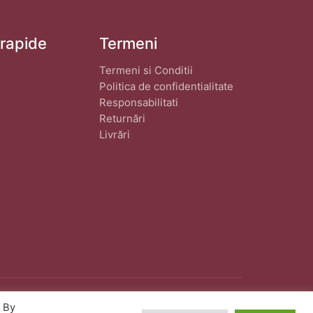
 rapide
Termeni
Termeni si Conditii
Politica de confidentialitate
Responsabilitati
Returnări
Livrări
. By
eat de
wphostee.uk
· Toate Drepturile Rezervate