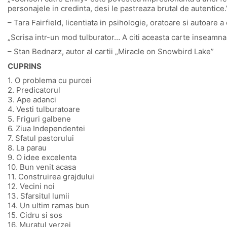
personajele in credinta, desi le pastreaza brutal de autentice.
– Tara Fairfield, licentiata in psihologie, oratoare si autoare 
„Scrisa intr-un mod tulburator… A citi aceasta carte inseamna
– Stan Bednarz, autor al cartii „Miracle on Snowbird Lake”
CUPRINS
1. O problema cu purcei
2. Predicatorul
3. Ape adanci
4. Vesti tulburatoare
5. Friguri galbene
6. Ziua Independentei
7. Sfatul pastorului
8. La parau
9. O idee excelenta
10. Bun venit acasa
11. Construirea grajdului
12. Vecini noi
13. Sfarsitul lumii
14. Un ultim ramas bun
15. Cidru si sos
16. Muratul verzei