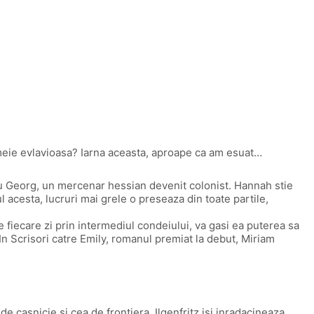
emeie evlavioasa? Iarna aceasta, aproape ca am esuat…
cu Georg, un mercenar hessian devenit colonist. Hannah stie
 acesta, lucruri mai grele o preseaza din toate partile,
de fiecare zi prin intermediul condeiului, va gasi ea puterea sa
 Scrisori catre Emily, romanul premiat la debut, Miriam
 casnicie si cea de frontiera. Ilgenfritz isi inradacineaza