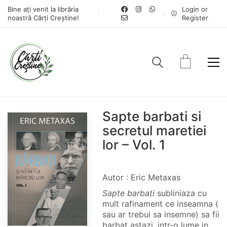
Bine ați venit la librăria
Login or
noastră Cărți Creștine!
Register
Sapte barbati si
secretul maretiei
lor – Vol. 1
Autor : Eric Metaxas
Sapte barbati
subliniaza cu
mult rafinament ce inseamna (
sau ar trebui sa insemne) sa fii
barbat astazi, intr-o lume in