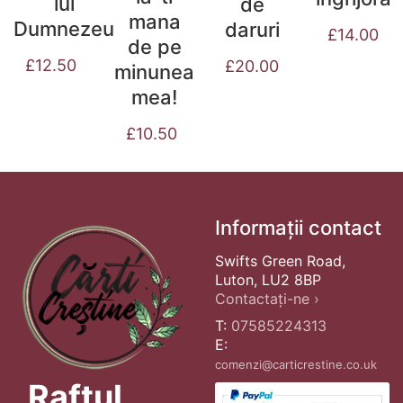
lui
de
mana
Dumnezeu
daruri
£
14.00
de pe
£
12.50
£
20.00
minunea
mea!
£
10.50
Informații contact
Swifts Green Road,
Luton, LU2 8BP
Contactați-ne ›
T:
07585224313
E:
comenzi@carticrestine.co.uk
Raftul