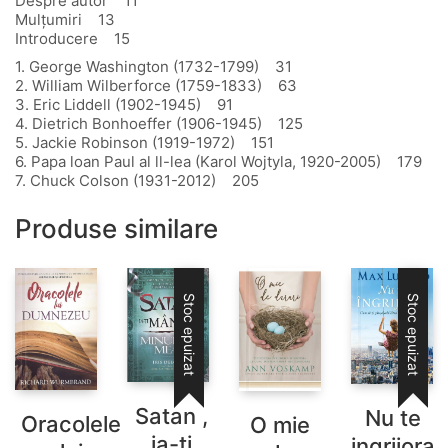
Despre autor 11
Mulţumiri 13
Introducere 15
1. George Washington (1732-1799) 31
2. William Wilberforce (1759-1833) 63
3. Eric Liddell (1902-1945) 91
4. Dietrich Bonhoeffer (1906-1945) 125
5. Jackie Robinson (1919-1972) 151
6. Papa loan Paul al ll-lea (Karol Wojtyla, 1920-2005) 179
7. Chuck Colson (1931-2012) 205
Produse similare
Stoc epuizat
Stoc epuizat
Satan ,
Nu te
Oracolele
O mie
ia-ti
ingrijora