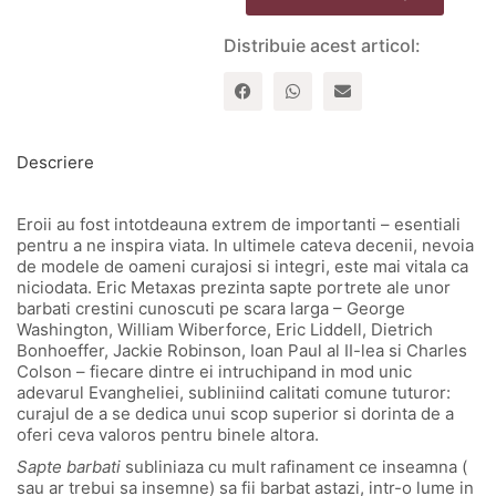
barbati
si
Distribuie acest articol:
secretul
maretiei
lor
-
Vol.
1
Descriere
Eroii au fost intotdeauna extrem de importanti – esentiali
pentru a ne inspira viata. In ultimele cateva decenii, nevoia
de modele de oameni curajosi si integri, este mai vitala ca
niciodata. Eric Metaxas prezinta sapte portrete ale unor
barbati crestini cunoscuti pe scara larga – George
Washington, William Wiberforce, Eric Liddell, Dietrich
Bonhoeffer, Jackie Robinson, Ioan Paul al II-lea si Charles
Colson – fiecare dintre ei intruchipand in mod unic
adevarul Evangheliei, subliniind calitati comune tuturor:
curajul de a se dedica unui scop superior si dorinta de a
oferi ceva valoros pentru binele altora.
Sapte barbati
subliniaza cu mult rafinament ce inseamna (
sau ar trebui sa insemne) sa fii barbat astazi, intr-o lume in