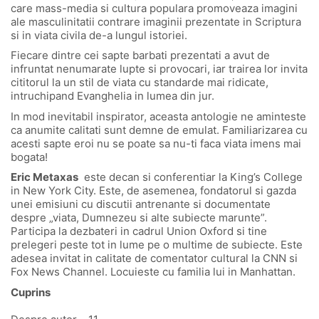
care mass-media si cultura populara promoveaza imagini
ale masculinitatii contrare imaginii prezentate in Scriptura
si in viata civila de-a lungul istoriei.
Fiecare dintre cei sapte barbati prezentati a avut de
infruntat nenumarate lupte si provocari, iar trairea lor invita
cititorul la un stil de viata cu standarde mai ridicate,
intruchipand Evanghelia in lumea din jur.
In mod inevitabil inspirator, aceasta antologie ne aminteste
ca anumite calitati sunt demne de emulat. Familiarizarea cu
acesti sapte eroi nu se poate sa nu-ti faca viata imens mai
bogata!
Eric Metaxas
este decan si conferentiar la King’s College
in New York City. Este, de asemenea, fondatorul si gazda
unei emisiuni cu discutii antrenante si documentate
despre „viata, Dumnezeu si alte subiecte marunte”.
Participa la dezbateri in cadrul Union Oxford si tine
prelegeri peste tot in lume pe o multime de subiecte. Este
adesea invitat in calitate de comentator cultural la CNN si
Fox News Channel. Locuieste cu familia lui in Manhattan.
Cuprins