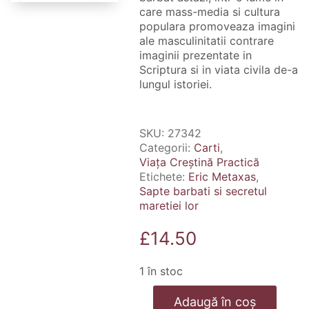
care mass-media si cultura
populara promoveaza imagini
ale masculinitatii contrare
imaginii prezentate in
Scriptura si in viata civila de-a
lungul istoriei.
SKU:
27342
Categorii:
Carti
,
Viața Creștină Practică
Etichete:
Eric Metaxas
,
Sapte barbati si secretul
maretiei lor
£
14.50
1 în stoc
Cantitate
Adaugă în coș
Sapte