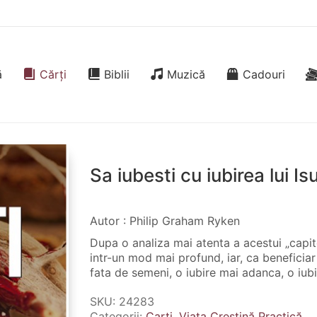
ă
Cărți
Biblii
Muzică
Cadouri
Sa iubesti cu iubirea lui Is
Autor : Philip Graham Ryken
Dupa o analiza mai atenta a acestui „capito
intr-un mod mai profund, iar, ca beneficiar 
fata de semeni, o iubire mai adanca, o iubir
SKU:
24283
Categorii:
Carti
,
Viața Creștină Practică