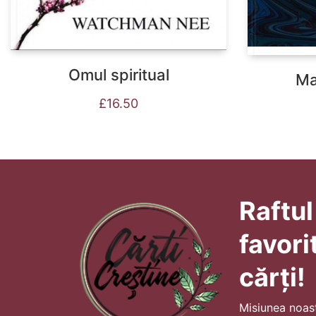
Omul spiritual
Ma
£
16.50
Raftul
favori
cărți!
Misiunea noas