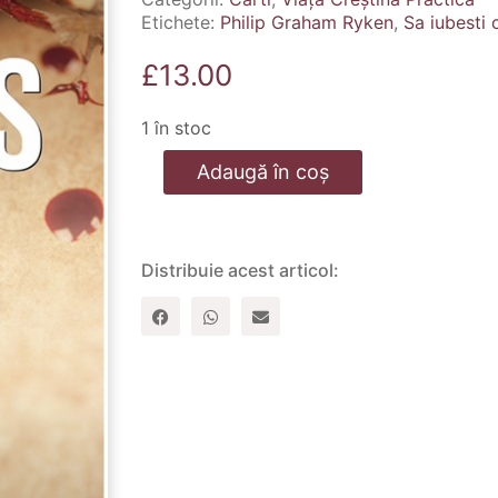
Etichete:
Philip Graham Ryken
,
Sa iubesti c
£
13.00
1 în stoc
Cantitate
Adaugă în coș
Sa
iubesti
cu
iubirea
lui
Distribuie acest articol:
Isus