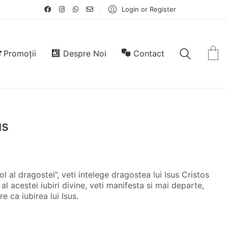
Login or Register
Promoții
Despre Noi
Contact
us
l al dragostei”, veti intelege dragostea lui Isus Cristos
al acestei iubiri divine, veti manifesta si mai departe,
e ca iubirea lui Isus.