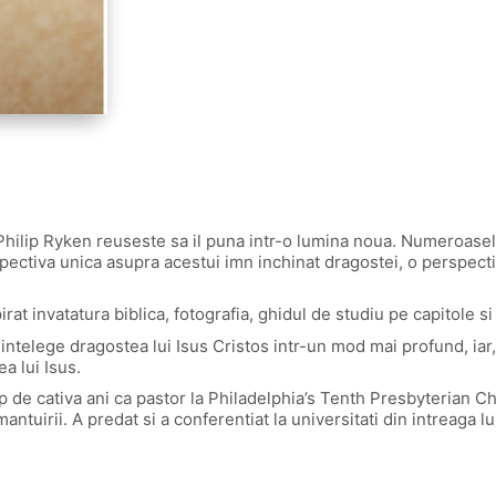
 Philip Ryken reuseste sa il puna intr-o lumina noua. Numeroasele
spectiva unica asupra acestui imn inchinat dragostei, o perspec
at invatatura biblica, fotografia, ghidul de studiu pe capitole si s
 intelege dragostea lui Isus Cristos intr-un mod mai profund, iar, 
a lui Isus.
timp de cativa ani ca pastor la Philadelphia’s Tenth Presbyterian
ntuirii. A predat si a conferentiat la universitati din intreaga l