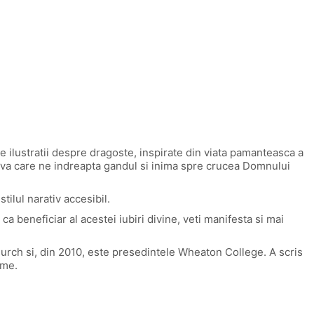
 ilustratii despre dragoste, inspirate din viata pamanteasca a
tiva care ne indreapta gandul si inima spre crucea Domnului
tilul narativ accesibil.
ca beneficiar al acestei iubiri divine, veti manifesta si mai
 Church si, din 2010, este presedintele Wheaton College. A scris
ume.