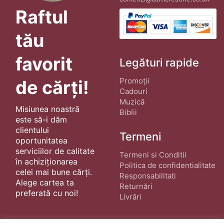
Raftul
tău
favorit
Legături rapide
Promoții
de cărți!
Cadouri
Muzică
Misiunea noastră
Biblii
este să-i dăm
clientului
Termeni
oportunitatea
serviciilor de calitate
Termeni si Conditii
în achiziționarea
Politica de confidentialitate
celei mai bune cărți.
Responsabilitati
Alege cartea ta
Returnări
preferată cu noi!
Livrări