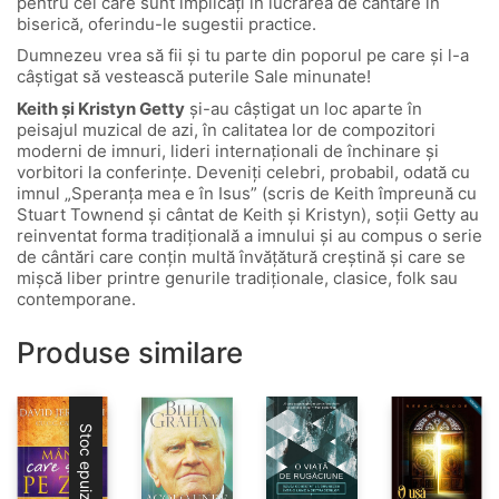
pentru cei care sunt implicați în lucrarea de cântare în
biserică, oferindu-le sugestii practice.
Dumnezeu vrea să fii și tu parte din poporul pe care și l-a
câștigat să vestească puterile Sale minunate!
Keith și Kristyn Getty
și-au câștigat un loc aparte în
peisajul muzical de azi, în calitatea lor de compozitori
moderni de imnuri, lideri internaționali de închinare și
vorbitori la conferințe. Deveniți celebri, probabil, odată cu
imnul „Speranța mea e în Isus” (scris de Keith împreună cu
Stuart Townend și cântat de Keith și Kristyn), soții Getty au
reinventat forma tradițională a imnului și au compus o serie
de cântări care conțin multă învățătură creștină și care se
mișcă liber printre genurile tradiționale, clasice, folk sau
contemporane.
Produse similare
Stoc epuizat