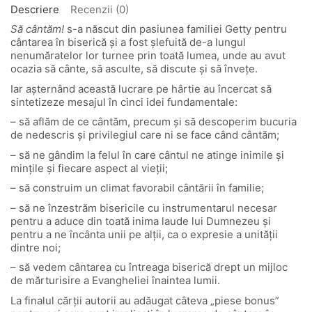
Descriere
Recenzii (0)
Să cântăm!
s-a născut din pasiunea familiei Getty pentru
cântarea în biserică și a fost șlefuită de-a lungul
nenumăratelor lor turnee prin toată lumea, unde au avut
ocazia să cânte, să asculte, să discute și să învețe.
Iar așternând această lucrare pe hârtie au încercat să
sintetizeze mesajul în cinci idei fundamentale:
– să aflăm de ce cântăm, precum și să descoperim bucuria
de nedescris și privilegiul care ni se face când cântăm;
– să ne gândim la felul în care cântul ne atinge inimile și
mințile și fiecare aspect al vieții;
– să construim un climat favorabil cântării în familie;
– să ne înzestrăm bisericile cu instrumentarul necesar
pentru a aduce din toată inima laude lui Dumnezeu și
pentru a ne încânta unii pe alții, ca o expresie a unității
dintre noi;
– să vedem cântarea cu întreaga biserică drept un mijloc
de mărturisire a Evangheliei înaintea lumii.
La finalul cărții autorii au adăugat câteva „piese bonus”