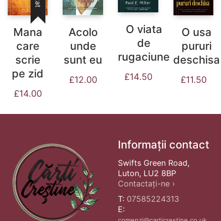
O viata
Mana
Acolo
O usa
de
care
unde
pururi
rugaciune
scrie
sunt eu
deschisa
pe zid
£
14.50
£
12.00
£
11.50
£
14.00
Informații contact
Swifts Green Road,
Luton, LU2 8BP
Contactați-ne ›
T:
07585224313
E:
comenzi@carticrestine.co.uk