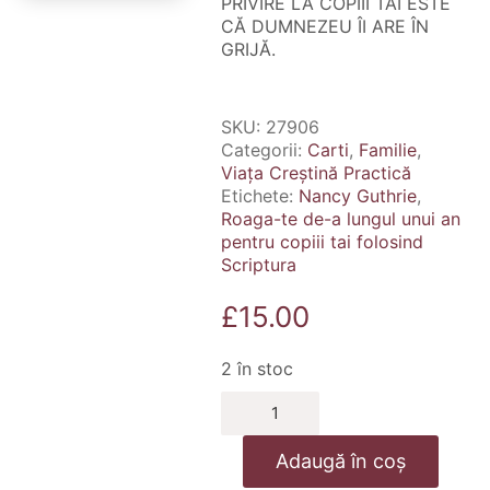
PRIVIRE LA COPIII TĂI ESTE
CĂ DUMNEZEU ÎI ARE ÎN
GRIJĂ.
SKU:
27906
Categorii:
Carti
,
Familie
,
Viața Creștină Practică
Etichete:
Nancy Guthrie
,
Roaga-te de-a lungul unui an
pentru copiii tai folosind
Scriptura
£
15.00
2 în stoc
Cantitate
Roaga-
te
Adaugă în coș
de-
a