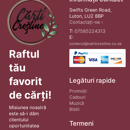
Swifts Green Road,
Luton, LU2 8BP
Contactați-ne ›
T:
07585224313
E:
comenzi@carticrestine.co.uk
Raftul
tău
favorit
Legături rapide
Promoții
de cărți!
Cadouri
Muzică
Misiunea noastră
Biblii
este să-i dăm
clientului
Termeni
oportunitatea