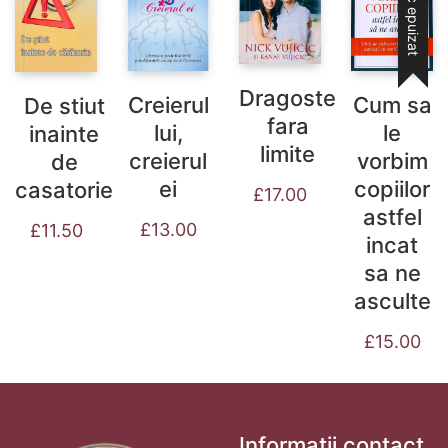
Stoc epuizat
Dragoste
Cum sa
Creierul
De stiut
fara
le
lui,
inainte
limite
vorbim
creierul
de
copiilor
ei
casatorie
£
17.00
astfel
£
13.00
£
11.50
incat
sa ne
asculte
£
15.00
Informații contact