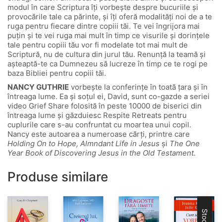
modul în care Scriptura îţi vorbeşte despre bucuriile şi
provocările tale ca părinte, şi îţi oferă modalităţi noi de a te
ruga pentru fiecare dintre copiii tăi. Te vei îngrijora mai
puţin şi te vei ruga mai mult în timp ce visurile şi dorinţele
tale pentru copiii tău vor fi modelate tot mai mult de
Scriptură, nu de cultura din jurul tău. Renunţă la teamă şi
aşteaptă-te ca Dumnezeu să lucreze în timp ce te rogi pe
baza Bibliei pentru copiii tăi.
NANCY GUTHRIE
vorbeşte la conferinţe în toată ţara şi în
întreaga lume. Ea şi soţul ei, David, sunt co-gazde a seriei
video Grief Share folosită în peste 10000 de biserici din
întreaga lume şi găzduiesc Respite Retreats pentru
cuplurile care s-au confruntat cu moartea unui copil.
Nancy este autoarea a numeroase cărţi, printre care
Holding On to Hope, Almndant Life in Jesus
şi
The One
Year Book of Discovering Jesus in the Old Testament.
Produse similare