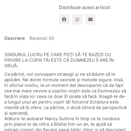
lungul
Distribuie acest articol:
unui
an
pentru
copiii
tai
folosind
Descriere
Recenzii (0)
Scriptura
SINGURUL LUCRU PE CARE POŢI SĂ TE BAZEZI CU
PRIVIRE LA COPIII TĂI ESTE CĂ DUMNEZEU ÎI ARE ÎN
GRIJĂ.
Ca părinţi, noi concepem strategii şi ne străduim să le
aplicăm. Ne dorim formule secrete şi metode sigure. Insă,
în efortul nostru, la un moment dat descoperim că de fapt
cea mai mare nevoie a copiilor noştri este ca Dumnezeu să
facă în viaţa lor ceea ce doar El poate să facă.
Roagă-te de-
a lungul unui an pentru copiii tăi folosind Scriptura
este
menită să îţi ofere, ca părinte, o doză zilnică de perspectivă
şi speranţă.
Alăture-te autoarei Nancy Guthrie în timp ce te conduce
prin planul ei de citire a Bibliei într-un an, te ajută să
extragi comori din fiecare pasaj biblic zilnic şi să descoperi