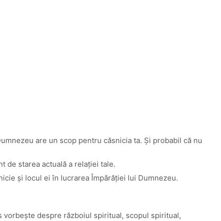
a, Dumnezeu are un scop pentru căsnicia ta. Şi probabil că nu
 de starea actuală a relaţiei tale.
nicie şi locul ei în lucrarea Împărăţiei lui Dumnezeu.
vorbeşte despre războiul spiritual, scopul spiritual,