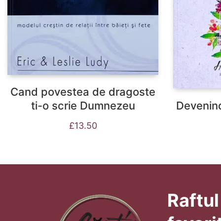
Cand povestea de dragoste
Devenin
ti-o scrie Dumnezeu
£
13.50
Raftul