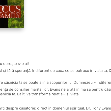
u doreşte s-o ai!
gol şi fără speranţă. Indiferent de ceea ce se petrece în viaţa t
e căsnicia ta se poate alinia scopurilor lui Dumnezeu – indiferent
ienţă de consilier marital, dr. Evans ne arată inima sa pentru căs
a ta. Ea îţi va transforma relaţia – şi viaţa.
!
i despre căsătorie: direct în domeniul spiritual. Dr. Tony Evans 