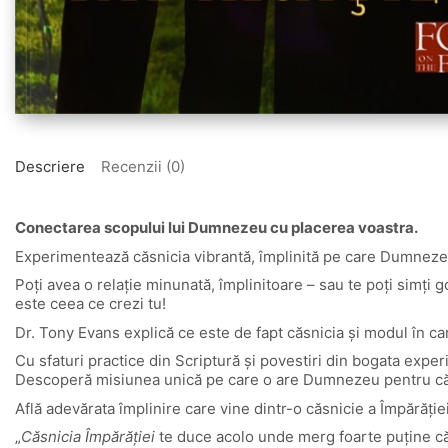
Descriere
Recenzii (0)
Conectarea scopului lui Dumnezeu cu placerea voastra.
Experimentează căsnicia vibrantă, împlinită pe care Dumneze
Poţi avea o relaţie minunată, împlinitoare – sau te poţi simţi 
este ceea ce crezi tu!
Dr. Tony Evans explică ce este de fapt căsnicia şi modul în car
Cu sfaturi practice din Scriptură şi povestiri din bogata exper
Descoperă misiunea unică pe care o are Dumnezeu pentru căsnici
Află adevărata împlinire care vine dintr-o căsnicie a Împărăţiei
„
Căsnicia Împărăţiei
te duce acolo unde merg foarte puţine cărţ