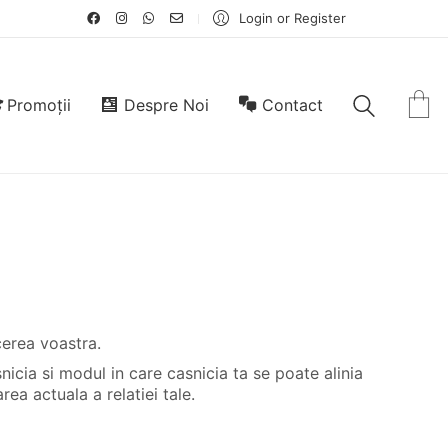
Login or Register
Promoții
Despre Noi
Contact
erea voastra.
icia si modul in care casnicia ta se poate alinia
ea actuala a relatiei tale.