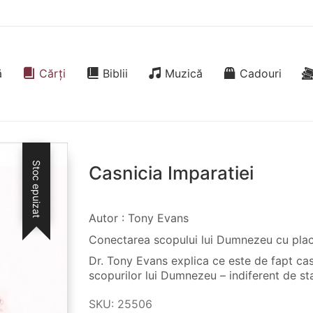
ă
Cărți
Biblii
Muzică
Cadouri
Stoc epuizat
Casnicia Imparatiei
Autor : Tony Evans
Conectarea scopului lui Dumnezeu cu plac
Dr. Tony Evans explica ce este de fapt casn
scopurilor lui Dumnezeu – indiferent de star
SKU:
25506