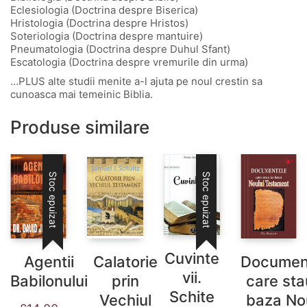
Eclesiologia (Doctrina despre Biserica)
Hristologia (Doctrina despre Hristos)
Soteriologia (Doctrina despre mantuire)
Pneumatologia (Doctrina despre Duhul Sfant)
Escatologia (Doctrina despre vremurile din urma)
…PLUS alte studii menite a-l ajuta pe noul crestin sa
cunoasca mai temeinic Biblia.
Produse similare
Stoc epuizat
Stoc epuizat
Cuvinte
Agentii
Calatorie
Documen
vii.
Babilonului
prin
care sta
Schite
Vechiul
baza No