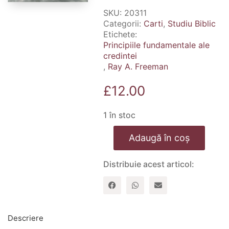
SKU:
20311
Categorii:
Carti
,
Studiu Biblic
Etichete:
Principiile fundamentale ale
credintei
,
Ray A. Freeman
£
12.00
1 în stoc
Cantitate
Adaugă în coș
Principiile
fundamentale
ale
Distribuie acest articol:
credintei
Descriere