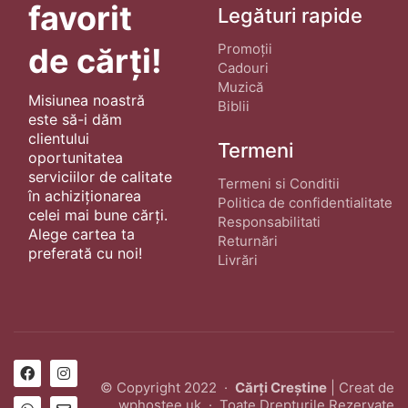
favorit
Legături rapide
Promoții
de cărți!
Cadouri
Muzică
Misiunea noastră
Biblii
este să-i dăm
clientului
Termeni
oportunitatea
serviciilor de calitate
Termeni si Conditii
în achiziționarea
Politica de confidentialitate
celei mai bune cărți.
Responsabilitati
Alege cartea ta
Returnări
preferată cu noi!
Livrări
© Copyright 2022 ·
Cărți Creștine
| Creat de
wphostee.uk
· Toate Drepturile Rezervate