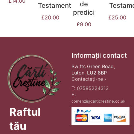
£
14.00
de
Testament
Testam
predici
£
20.00
£
25.00
£
9.00
Informații contact
Swifts Green Road,
Luton, LU2 8BP
Contactați-ne ›
T:
07585224313
E:
comenzi@carticrestine.co.uk
Raftul
tău