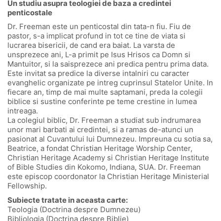
Un studiu asupra teologiei de baza a credintei
penticostale
Dr. Freeman este un penticostal din tata-n fiu. Fiu de
pastor, s-a implicat profund in tot ce tine de viata si
lucrarea bisericii, de cand era baiat. La varsta de
unsprezece ani, L-a primit pe Isus Hrisos ca Domn si
Mantuitor, si la saisprezece ani predica pentru prima data.
Este invitat sa predice la diverse intalniri cu caracter
evanghelic organizate pe intreg cuprinsul Statelor Unite. In
fiecare an, timp de mai multe saptamani, preda la colegii
biblice si sustine conferinte pe teme crestine in lumea
intreaga.
La colegiul biblic, Dr. Freeman a studiat sub indrumarea
unor mari barbati ai credintei, si a ramas de-atunci un
pasionat al Cuvantului lui Dumnezeu. Impreuna cu sotia sa,
Beatrice, a fondat Christian Heritage Worship Center,
Christian Heritage Academy si Christian Heritage Institute
of Bible Studies din Kokomo, Indiana, SUA. Dr. Freeman
este episcop coordonator la Christian Heritage Ministerial
Fellowship.
Subiecte tratate in aceasta carte:
Teologia (Doctrina despre Dumnezeu)
Bibliologia (Doctrina despre Biblie)