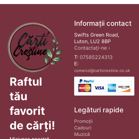
Informații contact
Swifts Green Road,
Luton, LU2 8BP
Contactați-ne ›
T:
07585224313
E:
comenzi@carticrestine.co.uk
Raftul
tău
favorit
Legături rapide
Promoții
de cărți!
Cadouri
Muzică
Misiunea noastră