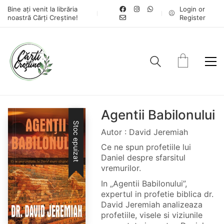
Bine ați venit la librăria
Login or
noastră Cărți Creștine!
Register
Agentii Babilonului
Stoc epuizat
Autor : David Jeremiah
Ce ne spun profetiile lui
Daniel despre sfarsitul
vremurilor.
In „Agentii Babilonului”,
expertul in profetie biblica dr.
David Jeremiah analizeaza
profetiile, visele si viziunile