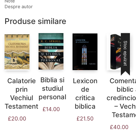
Note
Despre autor
Produse similare
Stoc epuizat
Biblia si
Calatorie
Lexicon
Comenta
studiul
prin
de
biblic 
personal
Vechiul
critica
credincio
Testament
biblica
– Vech
£
14.00
Testam
£
20.00
£
21.50
£
40.00