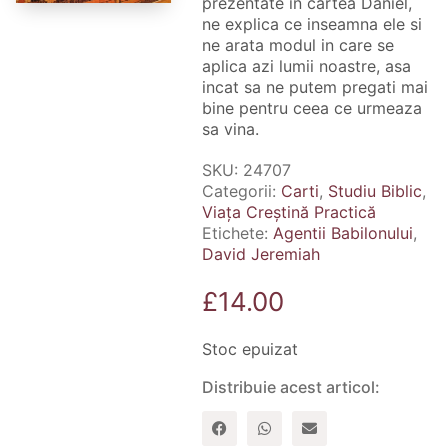
prezentate in cartea Daniel,
ne explica ce inseamna ele si
ne arata modul in care se
aplica azi lumii noastre, asa
incat sa ne putem pregati mai
bine pentru ceea ce urmeaza
sa vina.
SKU:
24707
Categorii:
Carti
,
Studiu Biblic
,
Viața Creștină Practică
Etichete:
Agentii Babilonului
,
David Jeremiah
£
14.00
Stoc epuizat
Distribuie acest articol: