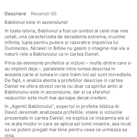
Descriere
Recenzii (0)
Babilonul este in ascensiune!
In toata istoria, Babilonul a fost un simbol al celei mai rele
cetati, una caracterizata de decadenta extrema, cruzime
infinita, lupta pentru putere si razvratire impotriva lui
Dumnezeu. Nicaieri in Biblie nu gasim o imagine mai vie a
naturii rele a Babilonului ca in cartea Daniel.
Plina de elemente profetice si viziuni – multe dintre care s-
au implinit deja –, paralelele intre lumea descrisa in
aceasta carte si lumea in care traim noi azi sunt incredibile.
De fapt, o analiza atenta a profetiilor descrise in cartea
Daniel ne ofera dovezi certe nu doar ca spiritul antic al
Babilonului este in ascensiune, dar si ca sfarsitul
veacurilor este mult mai aproape decat credem.
In „Agentii Babilonului”, expertul in profetie biblica dr.
David Jeremiah analizeaza profetiile, visele si viziunile
prezentate in cartea Daniel, ne explica ce inseamna ele si
ne arata modul in care se aplica azi lumii noastre, asa incat
sa ne putem pregati mai bine pentru ceea ce urmeaza sa
vina.