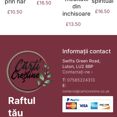
spiritual
prin har
£
16.50
din
£
16.50
£
10.50
inchisoare
£
13.50
Informații contact
Swifts Green Road,
Luton, LU2 8BP
Contactați-ne ›
T:
07585224313
E:
comenzi@carticrestine.co.uk
Raftul
tău