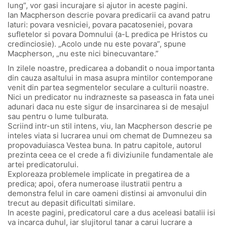
lung”, vor gasi incurajare si ajutor in aceste pagini.
Ian Macpherson descrie povara predicarii ca avand patru
laturi: povara vesniciei, povara pacatoseniei, povara
sufletelor si povara Domnului (a-L predica pe Hristos cu
credinciosie). „Acolo unde nu este povara”, spune
Macpherson, „nu este nici binecuvantare.”
In zilele noastre, predicarea a dobandit o noua importanta
din cauza asaltului in masa asupra mintilor contemporane
venit din partea segmentelor seculare a culturii noastre.
Nici un predicator nu indrazneste sa paseasca in fata unei
adunari daca nu este sigur de insarcinarea si de mesajul
sau pentru o lume tulburata.
Scriind intr-un stil intens, viu, Ian Macpherson descrie pe
inteles viata si lucrarea unui om chemat de Dumnezeu sa
propovaduiasca Vestea buna. In patru capitole, autorul
prezinta ceea ce el crede a fi diviziunile fundamentale ale
artei predicatorului.
Exploreaza problemele implicate in pregatirea de a
predica; apoi, ofera numeroase ilustratii pentru a
demonstra felul in care oameni distinsi ai amvonului din
trecut au depasit dificultati similare.
In aceste pagini, predicatorul care a dus aceleasi batalii isi
va incarca duhul, iar slujitorul tanar a carui lucrare a