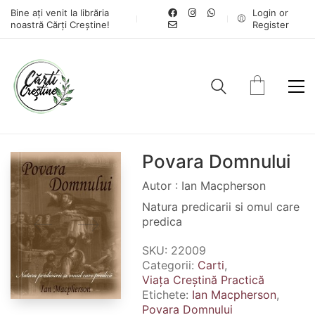
Bine ați venit la librăria
Login or
noastră Cărți Creștine!
Register
Povara Domnului
Autor : Ian Macpherson
Natura predicarii si omul care
predica
SKU:
22009
Categorii:
Carti
,
Viața Creștină Practică
Etichete:
Ian Macpherson
,
Povara Domnului