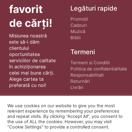
favorit
Legături rapide
Promoții
de cărți!
Cadouri
Muzică
Misiunea noastră
Biblii
este să-i dăm
clientului
Termeni
oportunitatea
serviciilor de calitate
Termeni si Conditii
în achiziționarea
Politica de confidentialitate
celei mai bune cărți.
Responsabilitati
Alege cartea ta
Returnări
preferată cu noi!
Livrări
We use cookies on our website to give you the most
relevant experience by remembering your preferences
and repeat visits. By clicking “Accept All”, you consent to
the use of ALL the cookies. However, you may visit
"Cookie Settings" to provide a controlled consent.
© Copyright 2022 ·
Cărți Creștine
| Creat de