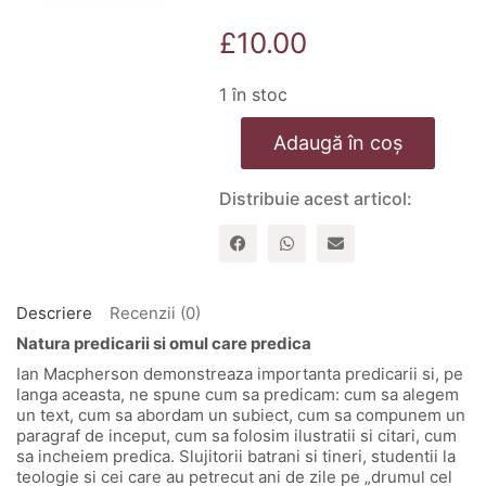
£
10.00
1 în stoc
Cantitate
Adaugă în coș
Povara
Domnului
Distribuie acest articol:
Descriere
Recenzii (0)
Natura predicarii si omul care predica
Ian Macpherson demonstreaza importanta predicarii si, pe
langa aceasta, ne spune cum sa predicam: cum sa alegem
un text, cum sa abordam un subiect, cum sa compunem un
paragraf de inceput, cum sa folosim ilustratii si citari, cum
sa incheiem predica. Slujitorii batrani si tineri, studentii la
teologie si cei care au petrecut ani de zile pe „drumul cel