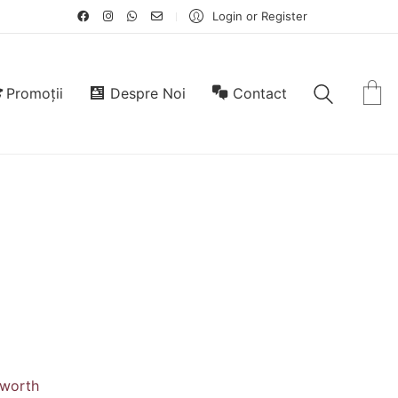
Login or Register
Promoții
Despre Noi
Contact
sworth