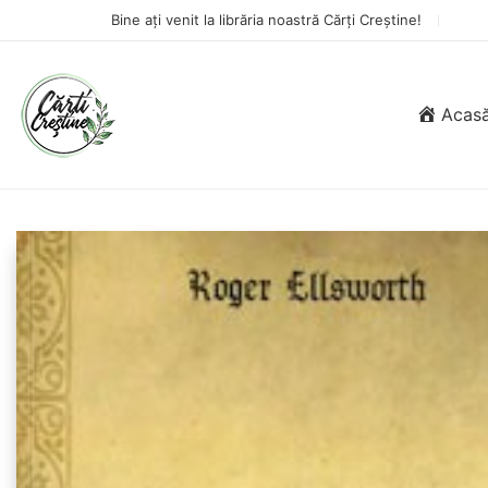
Bine ați venit la librăria noastră Cărți Creștine!
Acas