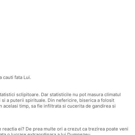
cauti fata Lui.
tistici sclipitoare. Dar statisticile nu pot masura climatul
 si a puterii spirituale. Din nefericire, biserica a folosit
 acelasi timp, sa fie infiltrata si cucerita de gandirea si
e reactia ei? De prea multe ori a crezut ca trezirea poate veni
ata o lucrare extraordinara a lui Dumnezeu.