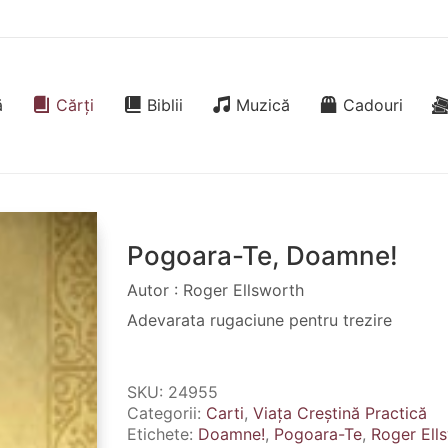
ă
Cărți
Biblii
Muzică
Cadouri
Pogoara-Te, Doamne!
Autor : Roger Ellsworth
Adevarata rugaciune pentru trezire
SKU:
24955
Categorii:
Carti
,
Viața Creștină Practică
Etichete:
Doamne!
,
Pogoara-Te
,
Roger Ell