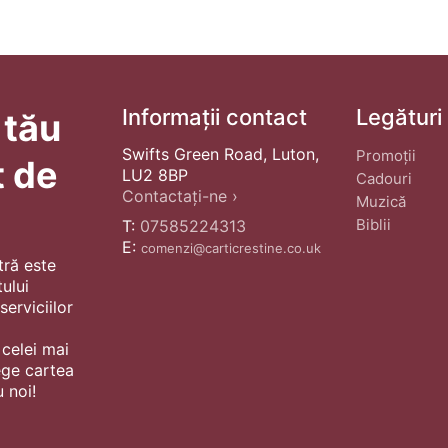
Informații contact
Legături
 tău
Swifts Green Road, Luton,
Promoții
t de
LU2 8BP
Cadouri
Contactați-ne ›
Muzică
Biblii
T:
07585224313
E:
comenzi@carticrestine.co.uk
tră este
ului
erviciilor
 celei mai
ege cartea
 noi!