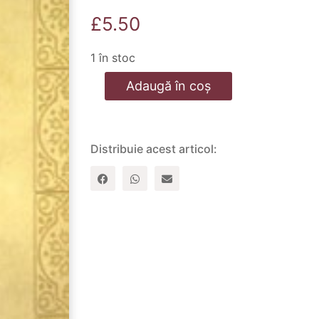
£
5.50
1 în stoc
Cantitate
Adaugă în coș
Pogoara-
Te,
Doamne!
Distribuie acest articol: