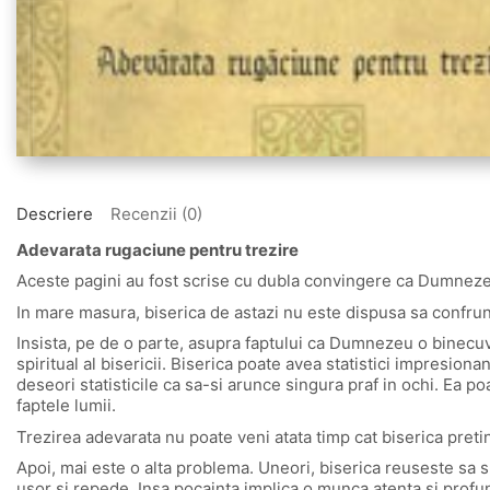
Descriere
Recenzii (0)
Adevarata rugaciune pentru trezire
Aceste pagini au fost scrise cu dubla convingere ca Dumnezeu S
In mare masura, biserica de astazi nu este dispusa sa confrunt
Insista, pe de o parte, asupra faptului ca Dumnezeu o binecuvin
spiritual al bisericii. Biserica poate avea statistici impresionante
deseori statisticile ca sa-si arunce singura praf in ochi. Ea poat
faptele lumii.
Trezirea adevarata nu poate veni atata timp cat biserica pret
Apoi, mai este o alta problema. Uneori, biserica reuseste sa su
usor si repede. Insa pocainta implica o munca atenta si profu