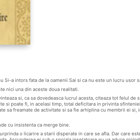
i-a intors fata de la oamenii Sai si ca nu este un lucru usor sa 
e nici una din aceste doua realitati.
teaza si, ca sa dovedeasca lucrul acesta, citeaza tot felul de sta
 si poate fi, in acelasi timp, total deficitara in privinta sfinteniei
e sa freamate de activitate si sa fie arhiplina cu membrii ei si, in
inde cu insistenta ca merge bine.
rprinda o licarire a starii disperate in care se afla. Dar care est
nda. Ascunderea ei sub o spoiala inselatoare nu va aduce niciod