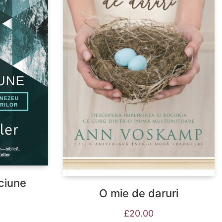
ciune
O mie de daruri
£
20.00