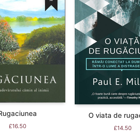
Rugaciunea
O viata de ruga
£
16.50
£
14.50