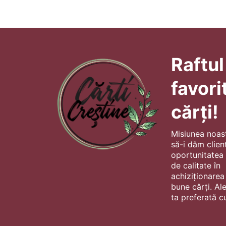
Raftul
favori
cărți!
Misiunea noas
să-i dăm client
oportunitatea s
de calitate în
achiziționarea
bune cărți. Al
ta preferată cu