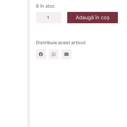
8 în stoc
Cantitate
Adaugă în coș
Pix
metalic
inscriptionat
–
Pot
Distribuie acest articol:
totul
in
Hristos
–
roz