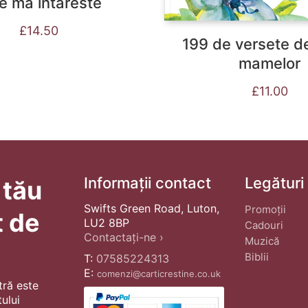
e ma intareste
£
14.50
199 de versete d
mamelor
£
11.00
Informații contact
Legături
 tău
Swifts Green Road, Luton,
Promoții
t de
LU2 8BP
Cadouri
Contactați-ne ›
Muzică
Biblii
T:
07585224313
E:
comenzi@carticrestine.co.uk
tră este
ului