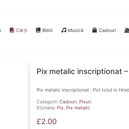
ă
Cărți
Biblii
Muzică
Cadouri
Pix metalic inscriptionat –
Pix metalic inscriptionat : Pot totul in Hris
Categorii:
Cadouri
,
Pixuri
Etichete:
Pix
,
Pix metalic
£
2.00