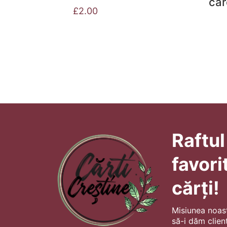
car
£
2.00
Raftul
favori
cărți!
Misiunea noas
să-i dăm client