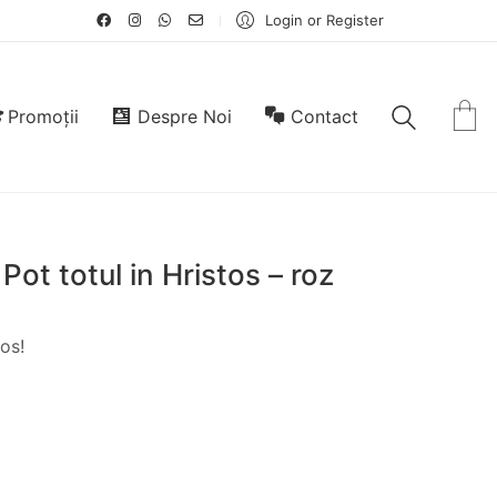
Login or Register
Promoții
Despre Noi
Contact
 Pot totul in Hristos – roz
tos!