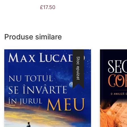
£
17.50
Produse similare
Stoc epuizat