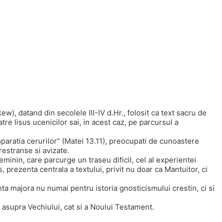
ew), datand din secolele III-IV d.Hr., folosit ca text sacru de
re Iisus ucenicilor sai, in acest caz, pe parcursul a
Imparatia cerurilor” (Matei 13.11), preocupati de cunoastere
restranse si avizate.
eminin, care parcurge un traseu dificil, cel al experientei
s, prezenta centrala a textului, privit nu doar ca Mantuitor, ci
ta majora nu numai pentru istoria gnosticismului crestin, ci si
t asupra Vechiului, cat si a Noului Testament.