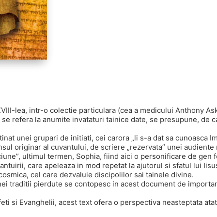
XVIII-lea, intr-o colectie particulara (cea a medicului Anthony Ask
e refera la anumite invataturi tainice date, se presupune, de cat
tinat unei grupari de initiati, cei carora „li s-a dat sa cunoasca 
nsul originar al cuvantului, de scriere „rezervata” unei audiente 
ciune”, ultimul termen, Sophia, fiind aici o personificare de gen f
tuirii, care apeleaza in mod repetat la ajutorul si sfatul lui Iisu
cosmica, cel care dezvaluie discipolilor sai tainele divine.
nei traditii pierdute se contopesc in acest document de importan
ofeti si Evanghelii, acest text ofera o perspectiva neasteptata ata