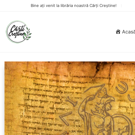
Bine ați venit la librăria noastră Cărți Creștine!
Acas