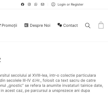
Login or Register
Promoții
Despre Noi
Contact
2
situl secolului al XVIII-lea, intr-o colectie particulara
 secolele III-IV d.Hr., folosit ca text sacru de catre
ul „gnostic” se refera la anumite invataturi tainice date,
, in acest caz, pe parcursul a unsprezece ani dupa