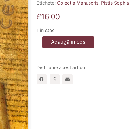
Etichete:
Colectia Manuscris
,
Pistis Sophia
£
16.00
1 în stoc
Cantitate
Adaugă în coș
Pistis
Sophia.
Cartile
1
si
Distribuie acest articol:
2