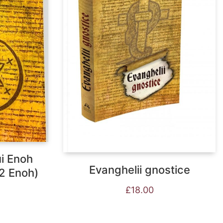
ui Enoh
Evanghelii gnostice
2 Enoh)
£
18.00