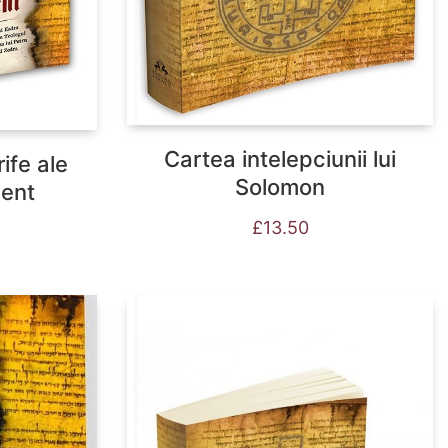
Cartea intelepciunii lui
ife ale
Solomon
ment
£
13.50