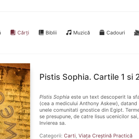
ă
Cărți
Biblii
Muzică
Cadouri
Pistis Sophia. Cartile 1 si 
Pistis Sophia
este un text descoperit la sfar
(cea a medicului Anthony Askew), datand din
unele comunitati gnostice din Egipt. Termen
se presupune, de catre Iisus ucenicilor sai
Invierea sa.
Categorii:
Carti
,
Viața Creștină Practică