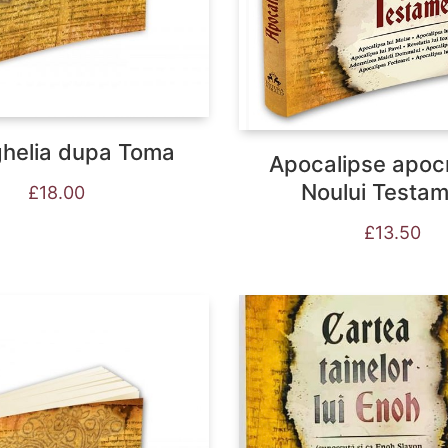
helia dupa Toma
Apocalipse apocr
Noului Testa
£
18.00
£
13.50