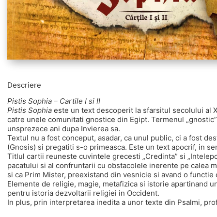
Descriere
Pistis Sophia – Cartile I si II
Pistis Sophia
este un text descoperit la sfarsitul secolului al 
catre unele comunitati gnostice din Egipt. Termenul „gnostic” s
unsprezece ani dupa Invierea sa.
Textul nu a fost conceput, asadar, ca unul public, ci a fost des
(Gnosis) si pregatiti s-o primeasca. Este un text apocrif, in se
Titlul cartii reuneste cuvintele grecesti „Credinta” si „Intelep
pacatului si al confruntarii cu obstacolele inerente pe calea man
si ca Prim Mister, preexistand din vesnicie si avand o functie 
Elemente de religie, magie, metafizica si istorie apartinand u
pentru istoria dezvoltarii religiei in Occident.
In plus, prin interpretarea inedita a unor texte din Psalmi, pr