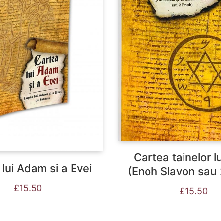
Cartea tainelor l
lui Adam si a Evei
(Enoh Slavon sau 
£
15.50
£
15.50