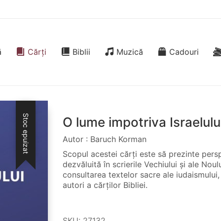
ă
Cărți
Biblii
Muzică
Cadouri
Stoc epuizat
O lume impotriva Israelulu
Autor : Baruch Korman
Scopul acestei cărți este să prezinte pers
dezvăluită în scrierile Vechiului și ale No
consultarea textelor sacre ale iudaismului, 
autori a cărților Bibliei.
SKU:
27132