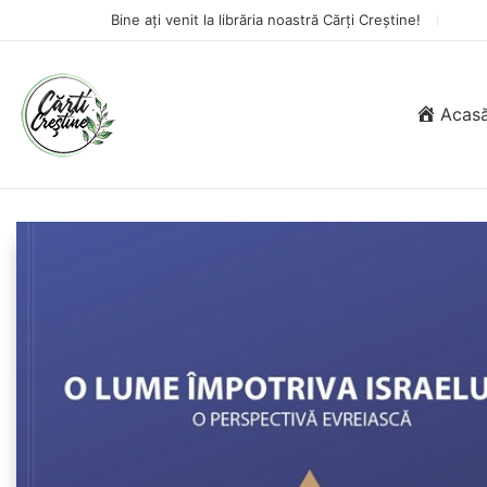
Bine ați venit la librăria noastră Cărți Creștine!
Acas