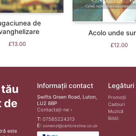
ugaciunea de
vanghelizare
Acolo unde su
£
13.00
£
12.00
Informații contact
Legături
 tău
Swifts Green Road, Luton,
Promoții
t de
LU2 8BP
Cadouri
Contactați-ne ›
Muzică
Biblii
T:
07585224313
E:
comenzi@carticrestine.co.uk
tră este