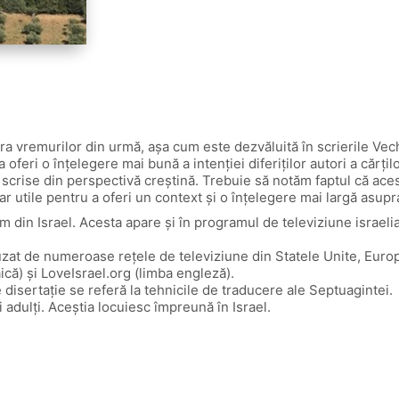
ra vremurilor din urmă, așa cum este dezvăluită în scrierile Vec
oferi o înțelegere mai bună a intenției diferiților autori a cărțil
crise din perspectivă creștină. Trebuie să notăm faptul că aceste 
r utile pentru a oferi un context și o înțelegere mai largă asupra 
am din Israel. Acesta apare și în programul de televiziune israel
zat de numeroase rețele de televiziune din Statele Unite, Europa 
ică) și LoveIsrael.org (limba engleză).
 disertație se referă la tehnicile de traducere ale Septuagintei.
i adulți. Aceștia locuiesc împreună în Israel.