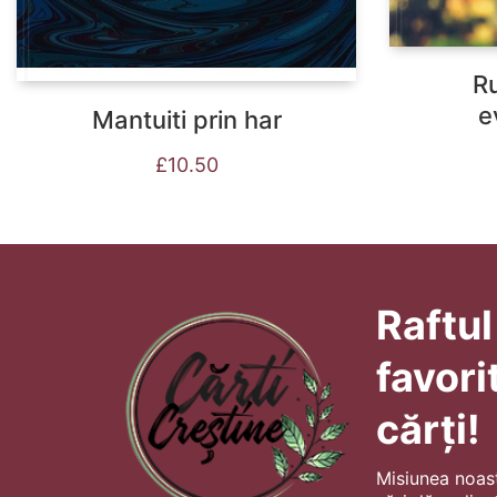
R
e
Mantuiti prin har
£
10.50
Raftul
favori
cărți!
Misiunea noas