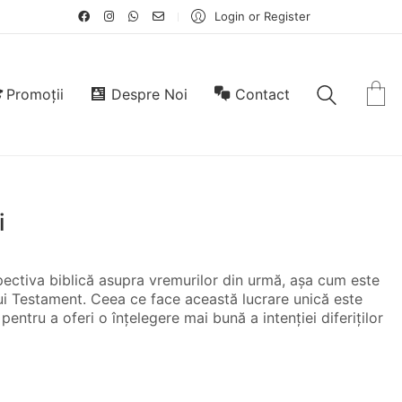
Login or Register
Promoții
Despre Noi
Contact
i
pectiva biblică asupra vremurilor din urmă, așa cum este
ului Testament. Ceea ce face această lucrare unică este
pentru a oferi o înțelegere mai bună a intenției diferiților