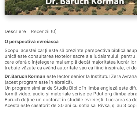
Descriere
Recenzii (0)
O perspectivă evreiască
Scopul acestei cărți este să prezinte perspectiva biblică asup
unică este consultarea textelor sacre ale iudaismului, pentru a 
care oferă o înțelegere mai amplă decât majoritatea lucrărilor s
trebuie văzute ca având autoritate sau ca fiind inspirate, ci doa
Dr. Baruch Korman
este lector senior la Institutul Zera Avrah
(acest program este în ebraică).
Un program similar de Studiu Biblic în limba engleză este difu
formă video, audio și materiale scrise pe Pdut.org (limba ebra
Baruch deține un doctorat în studiile evreiești. Lucrarea sa de
Acesta este căsătorit de 30 ani cu soția sa, Rivka, și au 3 copi