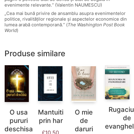
evenimente relevante.“ (Valentin NAUMESCU)
„Cea mai bună privire de ansamblu asupra evenimentelor
politice, rivalităţilor regionale şi aspectelor economice din
lumea arabă contemporană.“ (
The Washington Post Book
World
)
Produse similare
Rugaci
O usa
Mantuiti
O mie
de
pururi
prin har
de
evanghel
deschisa
daruri
£
10.50