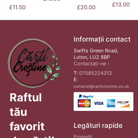
£
13.00
£
11.50
£
20.00
Informații contact
Swifts Green Road,
Luton, LU2 8BP
Contactați-ne ›
T:
07585224313
E:
comenzi@carticrestine.co.uk
Raftul
tău
favorit
Legături rapide
Promoții