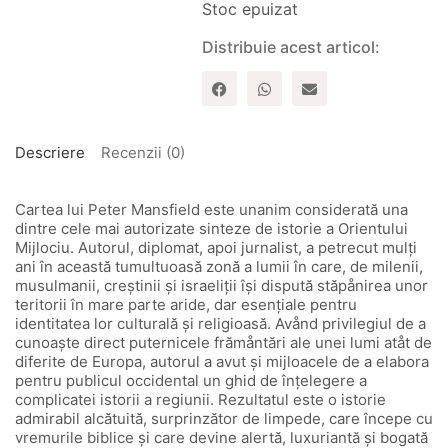
Stoc epuizat
Distribuie acest articol:
Descriere
Recenzii (0)
Cartea lui Peter Mansfield este unanim considerată una
dintre cele mai autorizate sinteze de istorie a Orientului
Mijlociu. Autorul, diplomat, apoi jurnalist, a petrecut mulţi
ani în această tumultuoasă zonă a lumii în care, de milenii,
musulmanii, creştinii şi israeliţii îşi dispută stăpånirea unor
teritorii în mare parte aride, dar esenţiale pentru
identitatea lor culturală şi religioasă. Avånd privilegiul de a
cunoaşte direct puternicele frămåntări ale unei lumi atåt de
diferite de Europa, autorul a avut şi mijloacele de a elabora
pentru publicul occidental un ghid de înţelegere a
complicatei istorii a regiunii. Rezultatul este o istorie
admirabil alcătuită, surprinzător de limpede, care începe cu
vremurile biblice şi care devine alertă, luxuriantă şi bogată