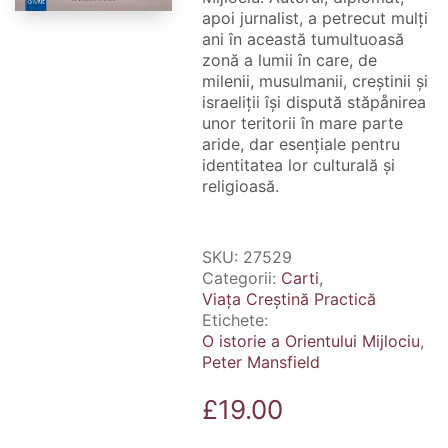
apoi jurnalist, a petrecut mulţi
ani în această tumultuoasă
zonă a lumii în care, de
milenii, musulmanii, creştinii şi
israeliţii îşi dispută stăpånirea
unor teritorii în mare parte
aride, dar esenţiale pentru
identitatea lor culturală şi
religioasă.
SKU:
27529
Categorii:
Carti
,
Viața Creștină Practică
Etichete:
O istorie a Orientului Mijlociu
,
Peter Mansfield
£
19.00