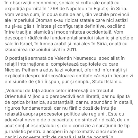
în observaţii economice, sociale şi culturale odată cu
expediţia pornită în 1798 de Napoleon în Egipt şi în Siria.
Vom vedea cum, în două sute de ani, din vechile provincii
ale Imperiului Otoman s-au ridicat statele care nici astăzi
nu şi-au găsit liniştea şi configuraţia definitive, oscilånd
între tradiţia islamică şi modernitatea occidentală. Vom
descoperi rădăcinile fundamentalismului islamic şi efectele
sale în Israel, în lumea arabă şi mai ales în Siria, odată cu
izbucnirea războiului civil în 2011.
O postfaţă semnată de Valentin Naumescu, specialist în
relaţii internaţionale, completează capitolele cu care
Nicolas Pelham a adus la zi volumul, oferind informaţii şi
explicaţii despre înfricoşătoarea entitate căreia în fiecare zi
emisiunile de ştiri îi spun, pur şi simplu, Statul Islamic.
„Volumul de faţă aduce celor interesaţi de trecutul
Orientului Mijlociu o perspectivă echilibrată, dar nu lipsită
de optica britanică, substanţială, dar nu abundånd în detalii,
riguros fundamentată, dar nu fără o doză de intuiţie
relaxată asupra proceselor politice ale regiunii. Este cu
adevărat nevoie de o capacitate de sinteză ridicată, de un
acut simţ al esenţialului şi de o concizie a naraţiunii de tip
jurnalistic pentru a acoperi în aproximativ cinci sute de
pagini o poveste atåt de densă şi atåt de bogată în