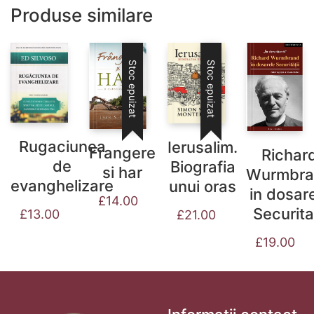
Produse similare
Stoc epuizat
Stoc epuizat
Rugaciunea
Ierusalim.
Frangere
Richar
de
Biografia
si har
Wurmbra
evanghelizare
unui oras
in dosar
£
14.00
Securitat
£
13.00
£
21.00
£
19.00