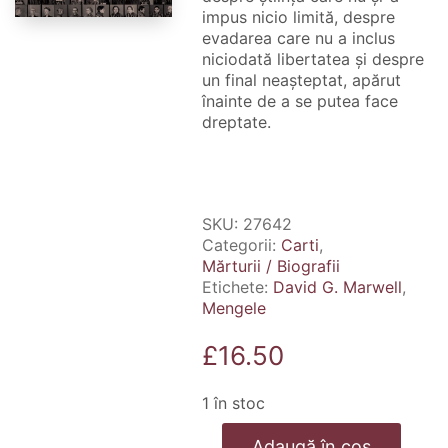
impus nicio limită, despre
evadarea care nu a inclus
niciodată libertatea și despre
un final neașteptat, apărut
înainte de a se putea face
dreptate.
SKU:
27642
Categorii:
Carti
,
Mărturii / Biografii
Etichete:
David G. Marwell
,
Mengele
£
16.50
1 în stoc
Cantitate
Adaugă în coș