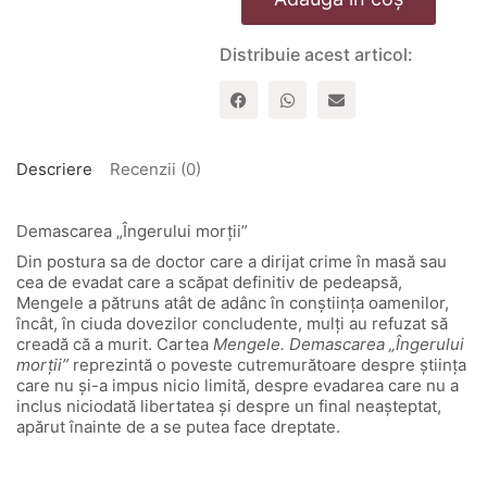
Mengele.
Demascarea
“Ingerului
Distribuie acest articol:
mortii”
Descriere
Recenzii (0)
Demascarea „Îngerului morții”
Din postura sa de doctor care a dirijat crime în masă sau
cea de evadat care a scăpat definitiv de pedeapsă,
Mengele a pătruns atât de adânc în conștiința oamenilor,
încât, în ciuda dovezilor concludente, mulți au refuzat să
creadă că a murit. Cartea
Mengele. Demascarea „Îngerului
morții”
reprezintă o poveste cutremurătoare despre știința
care nu și-a impus nicio limită, despre evadarea care nu a
inclus niciodată libertatea și despre un final neașteptat,
apărut înainte de a se putea face dreptate.