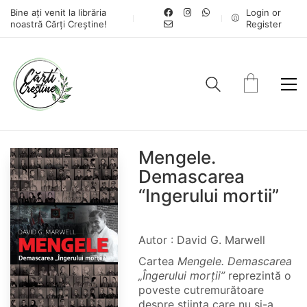
Bine ați venit la librăria
Login or
noastră Cărți Creștine!
Register
Mengele.
Demascarea
“Ingerului mortii”
Autor : David G. Marwell
Cartea
Mengele. Demascarea
„Îngerului morții”
reprezintă o
poveste cutremurătoare
despre știința care nu și-a