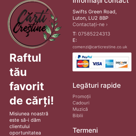
Informații contact
Swifts Green Road,
Luton, LU2 8BP
Contactați-ne ›
T:
07585224313
E:
comenzi@carticrestine.co.uk
Raftul
tău
favorit
Legături rapide
Promoții
de cărți!
Cadouri
Muzică
Misiunea noastră
Biblii
este să-i dăm
clientului
Termeni
oportunitatea