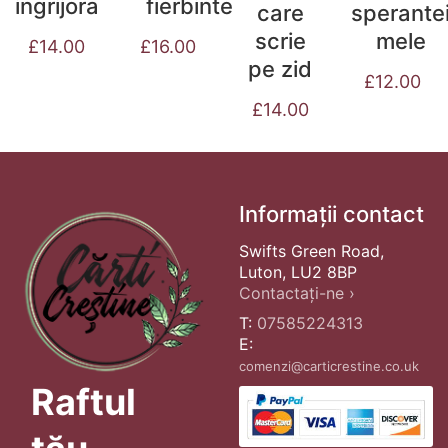
fierbinte
ingrijora
care
sperante
scrie
mele
£
16.00
£
14.00
pe zid
£
12.00
£
14.00
Informații contact
Swifts Green Road,
Luton, LU2 8BP
Contactați-ne ›
T:
07585224313
E:
comenzi@carticrestine.co.uk
Raftul