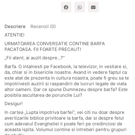
Descriere
Recenzii (0)
ATENTIE!
URMATOAREA CONVERSATIE CONTINE BARFA
PACATOASA. FII FOARTE PRECAUT!
„Fii atent, ai auzit despre…?”
Barfa. O intalnesti pe Facebook, la televizor, in vestiare si,
da, chiar si in bisericile noastre. Avand in vedere faptul ca
este atat de prezenta in cultura noastra, poate fi greu sa te
impotrivesti auzirii si raspandirii de lucruri legate de viata
altor oameni. Dar ce spune Dumnezeu despre barfa? Este
posibila ascultarea de poruncile Lui?
Desigur!
In cartea „Lupta impotriva barfei”, vei citi nu doar despre
avertizarile biblice privitoare la barfa, dar si despre felul
cum adevarul Evangheliei ii poate feri pe credinciosi de
aceasta ispita. Volumul contine si intrebari pentru grupuri