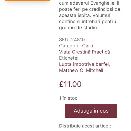
cum adevarul Evangheliei ii
poate feri pe credinciosi de
aceasta ispita. Volumul
contine si intrebari pentru
grupuri de studiu.
SKU:
24810
Categorii:
Carti
,
Viața Creștină Practică
Etichete:
Lupta impotriva barfei
,
Matthew C. Mitchell
£
11.00
1 în stoc
Cantitate
Adaugă în coș
Lupta
impotriva
barfei
Distribuie acest articol: