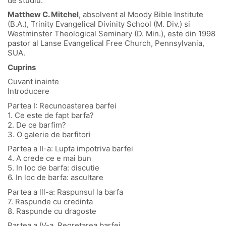
de studiu.
Matthew C. Mitchel
, absolvent al Moody Bible Institute
(B.A.), Trinity Evangelical Divinity School (M. Div.) si
Westminster Theological Seminary (D. Min.), este din 1998
pastor al Lanse Evangelical Free Church, Pennsylvania,
SUA.
Cuprins
Cuvant inainte
Introducere
Partea I: Recunoasterea barfei
1. Ce este de fapt barfa?
2. De ce barfim?
3. O galerie de barfitori
Partea a II-a: Lupta impotriva barfei
4. A crede ce e mai bun
5. In loc de barfa: discutie
6. In loc de barfa: ascultare
Partea a lll-a: Raspunsul la barfa
7. Raspunde cu credinta
8. Raspunde cu dragoste
Partea a IV-a. Regretarea barfei