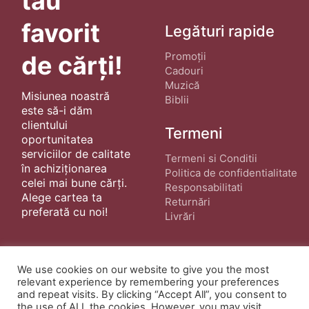
tău
favorit
Legături rapide
Promoții
de cărți!
Cadouri
Muzică
Misiunea noastră
Biblii
este să-i dăm
clientului
Termeni
oportunitatea
serviciilor de calitate
Termeni si Conditii
în achiziționarea
Politica de confidentialitate
celei mai bune cărți.
Responsabilitati
Alege cartea ta
Returnări
preferată cu noi!
Livrări
We use cookies on our website to give you the most
relevant experience by remembering your preferences
and repeat visits. By clicking “Accept All”, you consent to
the use of ALL the cookies. However, you may visit