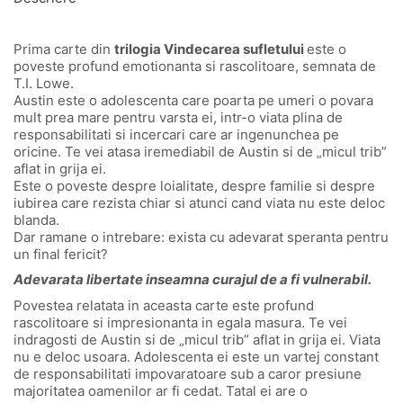
Prima carte din
trilogia Vindecarea sufletului
este o
poveste profund emotionanta si rascolitoare, semnata de
T.I. Lowe.
Austin este o adolescenta care poarta pe umeri o povara
mult prea mare pentru varsta ei, intr-o viata plina de
responsabilitati si incercari care ar ingenunchea pe
oricine. Te vei atasa iremediabil de Austin si de „micul trib”
aflat in grija ei.
Este o poveste despre loialitate, despre familie si despre
iubirea care rezista chiar si atunci cand viata nu este deloc
blanda.
Dar ramane o intrebare: exista cu adevarat speranta pentru
un final fericit?
Adevarata libertate inseamna curajul de a fi vulnerabil.
Povestea relatata in aceasta carte este profund
rascolitoare si impresionanta in egala masura. Te vei
indragosti de Austin si de „micul trib” aflat in grija ei. Viata
nu e deloc usoara. Adolescenta ei este un vartej constant
de responsabilitati impovaratoare sub a caror presiune
majoritatea oamenilor ar fi cedat. Tatal ei are o