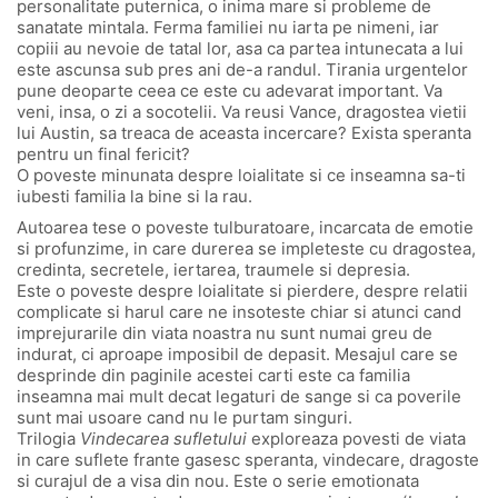
personalitate puternica, o inima mare si probleme de
sanatate mintala. Ferma familiei nu iarta pe nimeni, iar
copiii au nevoie de tatal lor, asa ca partea intunecata a lui
este ascunsa sub pres ani de-a randul. Tirania urgentelor
pune deoparte ceea ce este cu adevarat important. Va
veni, insa, o zi a socotelii. Va reusi Vance, dragostea vietii
lui Austin, sa treaca de aceasta incercare? Exista speranta
pentru un final fericit?
O poveste minunata despre loialitate si ce inseamna sa-ti
iubesti familia la bine si la rau.
Autoarea tese o poveste tulburatoare, incarcata de emotie
si profunzime, in care durerea se impleteste cu dragostea,
credinta, secretele, iertarea, traumele si depresia.
Este o poveste despre loialitate si pierdere, despre relatii
complicate si harul care ne insoteste chiar si atunci cand
imprejurarile din viata noastra nu sunt numai greu de
indurat, ci aproape imposibil de depasit. Mesajul care se
desprinde din paginile acestei carti este ca familia
inseamna mai mult decat legaturi de sange si ca poverile
sunt mai usoare cand nu le purtam singuri.
Trilogia
Vindecarea sufletului
exploreaza povesti de viata
in care suflete frante gasesc speranta, vindecare, dragoste
si curajul de a visa din nou. Este o serie emotionata