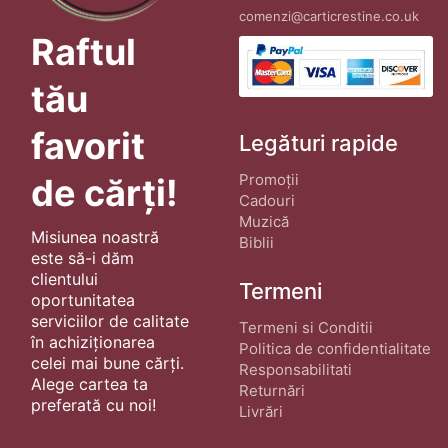
comenzi@carticrestine.co.uk
Raftul
tău
favorit
Legături rapide
Promoții
de cărți!
Cadouri
Muzică
Misiunea noastră
Biblii
este să-i dăm
clientului
Termeni
oportunitatea
serviciilor de calitate
Termeni si Conditii
în achiziționarea
Politica de confidentialitate
celei mai bune cărți.
Responsabilitati
Alege cartea ta
Returnări
preferată cu noi!
Livrări