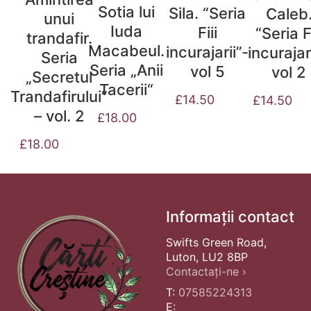
Sotia lui
Sila. “Seria
Caleb
unui
Iuda
Fiii
“Seria Fi
trandafir.
Macabeul.
incurajarii”-
incurajar
Seria
Seria „Anii
vol 5
vol 2
„Secretul
Tacerii“
Trandafirului”
£
14.50
£
14.50
– vol. 2
£
18.00
£
18.00
Informații contact
Swifts Green Road,
Luton, LU2 8BP
Contactați-ne ›
T:
07585224313
E: