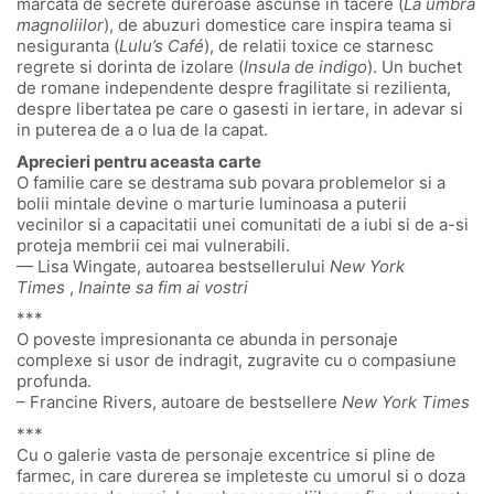
marcata de secrete dureroase ascunse in tacere (
La umbra
magnoliilor
), de abuzuri domestice care inspira teama si
nesiguranta (
Lulu’s Café
), de relatii toxice ce starnesc
regrete si dorinta de izolare (
Insula de indigo
). Un buchet
de romane independente despre fragilitate si rezilienta,
despre libertatea pe care o gasesti in iertare, in adevar si
in puterea de a o lua de la capat.
Aprecieri pentru aceasta carte
O familie care se destrama sub povara problemelor si a
bolii mintale devine o marturie luminoasa a puterii
vecinilor si a capacitatii unei comunitati de a iubi si de a-si
proteja membrii cei mai vulnerabili.
— Lisa Wingate, autoarea bestsellerului
New York
Times
,
Inainte sa fim ai vostri
***
O poveste impresionanta ce abunda in personaje
complexe si usor de indragit, zugravite cu o compasiune
profunda.
– Francine Rivers, autoare de bestsellere
New York Times
***
Cu o galerie vasta de personaje excentrice si pline de
farmec, in care durerea se impleteste cu umorul si o doza