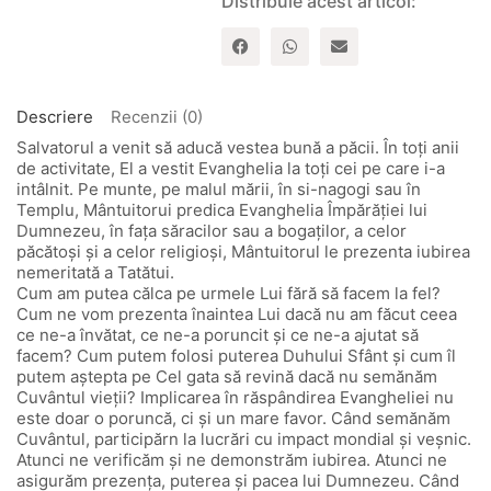
Distribuie acest articol:
Evangheliei
Descriere
Recenzii (0)
Salvatorul a venit să aducă vestea bună a păcii. În toți anii
de activitate, El a vestit Evanghelia la toţi cei pe care i-a
intâlnit. Pe munte, pe malul mării, în si-nagogi sau în
Templu, Mântuitorui predica Evanghelia Împărăţiei lui
Dumnezeu, în faţa săracilor sau a bogaților, a celor
păcătoşi şi a celor religioşi, Mântuitorul le prezenta iubirea
nemeritată a Tatătui.
Cum am putea călca pe urmele Lui fără să facem la fel?
Cum ne vom prezenta înaintea Lui dacă nu am făcut ceea
ce ne-a învătat, ce ne-a poruncit şi ce ne-a ajutat să
facem? Cum putem folosi puterea Duhului Sfânt şi cum îl
putem aştepta pe Cel gata să revină dacă nu semănăm
Cuvântul vieţii? Implicarea în răspândirea Evangheliei nu
este doar o poruncă, ci şi un mare favor. Când semănăm
Cuvântul, participărn la lucrări cu impact mondial şi veşnic.
Atunci ne verificăm şi ne demonstrăm iubirea. Atunci ne
asigurăm prezența, puterea şi pacea lui Dumnezeu. Când