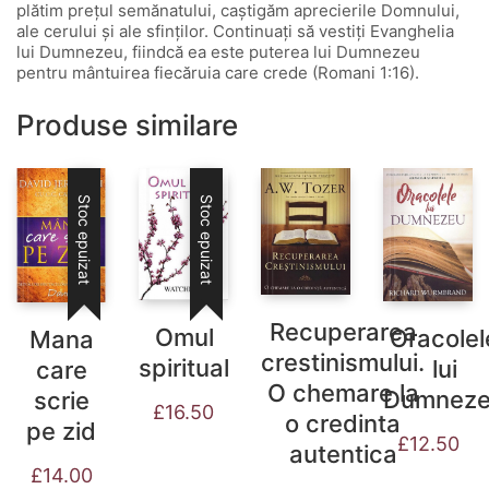
plătim preţul semănatului, caştigăm aprecierile Domnului,
ale cerului şi ale sfinţilor. Continuaţi să vestiți Evanghelia
lui Dumnezeu, fiindcă ea este puterea lui Dumnezeu
pentru mântuirea fiecăruia care crede (Romani 1:16).
Produse similare
Stoc epuizat
Stoc epuizat
Recuperarea
Omul
Oracolel
Mana
crestinismului.
spiritual
lui
care
O chemare la
Dumnez
scrie
£
16.50
o credinta
pe zid
£
12.50
autentica
£
14.00