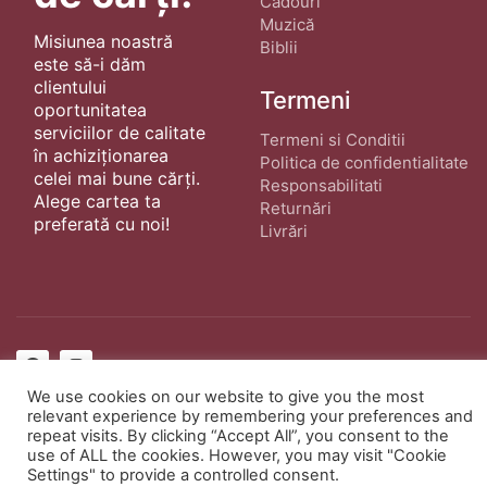
Cadouri
Muzică
Misiunea noastră
Biblii
este să-i dăm
clientului
Termeni
oportunitatea
serviciilor de calitate
Termeni si Conditii
în achiziționarea
Politica de confidentialitate
celei mai bune cărți.
Responsabilitati
Alege cartea ta
Returnări
preferată cu noi!
Livrări
© Copyright 2022 ·
Cărți Creștine
| Creat de
We use cookies on our website to give you the most
wphostee.uk
· Toate Drepturile Rezervate
relevant experience by remembering your preferences and
repeat visits. By clicking “Accept All”, you consent to the
use of ALL the cookies. However, you may visit "Cookie
Settings" to provide a controlled consent.