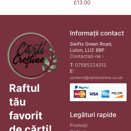
£
13.00
Informații contact
Swifts Green Road,
Luton, LU2 8BP
Contactați-ne ›
T:
07585224313
E:
comenzi@carticrestine.co.uk
Raftul
tău
favorit
Legături rapide
Promoții
de cărți!