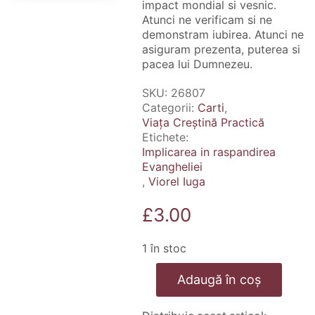
impact mondial si vesnic.
Atunci ne verificam si ne
demonstram iubirea. Atunci ne
asiguram prezenta, puterea si
pacea lui Dumnezeu.
SKU:
26807
Categorii:
Carti
,
Viața Creștină Practică
Etichete:
Implicarea in raspandirea
Evangheliei
,
Viorel Iuga
£
3.00
1 în stoc
Cantitate
Adaugă în coș
Implicarea
in
raspandirea