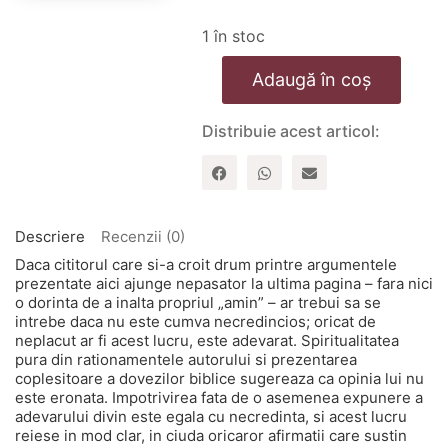
1 în stoc
Cantitate
Adaugă în coș
Hristos
Se
arata
Distribuie acest articol:
Descriere
Recenzii (0)
Daca cititorul care si-a croit drum printre argumentele
prezentate aici ajunge nepasator la ultima pagina – fara nici
o dorinta de a inalta propriul „amin” – ar trebui sa se
intrebe daca nu este cumva necredincios; oricat de
neplacut ar fi acest lucru, este adevarat. Spiritualitatea
pura din rationamentele autorului si prezentarea
coplesitoare a dovezilor biblice sugereaza ca opinia lui nu
este eronata. Impotrivirea fata de o asemenea expunere a
adevarului divin este egala cu necredinta, si acest lucru
reiese in mod clar, in ciuda oricaror afirmatii care sustin