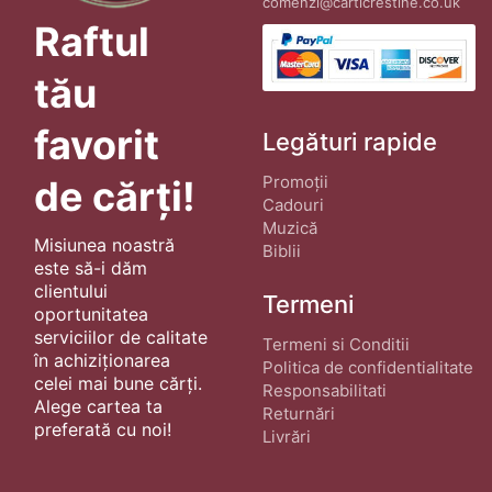
comenzi@carticrestine.co.uk
Raftul
tău
favorit
Legături rapide
Promoții
de cărți!
Cadouri
Muzică
Misiunea noastră
Biblii
este să-i dăm
clientului
Termeni
oportunitatea
serviciilor de calitate
Termeni si Conditii
în achiziționarea
Politica de confidentialitate
celei mai bune cărți.
Responsabilitati
Alege cartea ta
Returnări
preferată cu noi!
Livrări