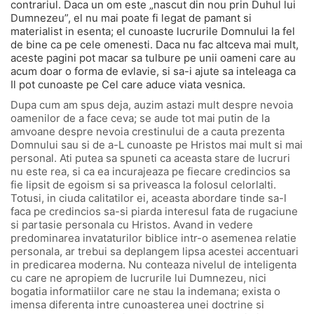
contrariul. Daca un om este „nascut din nou prin Duhul lui
Dumnezeu”, el nu mai poate fi legat de pamant si
materialist in esenta; el cunoaste lucrurile Domnului la fel
de bine ca pe cele omenesti. Daca nu fac altceva mai mult,
aceste pagini pot macar sa tulbure pe unii oameni care au
acum doar o forma de evlavie, si sa-i ajute sa inteleaga ca
Il pot cunoaste pe Cel care aduce viata vesnica.
Dupa cum am spus deja, auzim astazi mult despre nevoia
oamenilor de a face ceva; se aude tot mai putin de la
amvoane despre nevoia crestinului de a cauta prezenta
Domnului sau si de a-L cunoaste pe Hristos mai mult si mai
personal. Ati putea sa spuneti ca aceasta stare de lucruri
nu este rea, si ca ea incurajeaza pe fiecare credincios sa
fie lipsit de egoism si sa priveasca la folosul celorlalti.
Totusi, in ciuda calitatilor ei, aceasta abordare tinde sa-l
faca pe credincios sa-si piarda interesul fata de rugaciune
si partasie personala cu Hristos. Avand in vedere
predominarea invataturilor biblice intr-o asemenea relatie
personala, ar trebui sa deplangem lipsa acestei accentuari
in predicarea moderna. Nu conteaza nivelul de inteligenta
cu care ne apropiem de lucrurile lui Dumnezeu, nici
bogatia informatiilor care ne stau la indemana; exista o
imensa diferenta intre cunoasterea unei doctrine si