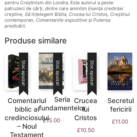
pentru Creștinism din Londra. Este autorul a peste
patruzeci de cărți, dintre care amintim
Esența credinței
creștine, Să înțelegem Biblia, Crucea lui Cristos, Creștinul
contemporan, Comentariile expozitive
și
Puterea
predicării.
Produse similare
Stoc epuizat
Stoc epuizat
Stoc epuizat
Seria
Comentariul
Crucea
Secretul
fundamentelor
biblic al
lui
fericirii
credinciosului
Cristos
£
15.00
£
11.00
– Noul
£
10.50
Testament