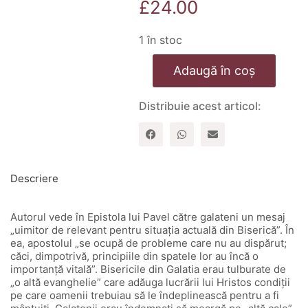
£
24.00
1 în stoc
Cantitate
Adaugă în coș
Galateni
-
comentariu
Distribuie acest articol:
expozitiv
Descriere
Autorul vede în Epistola lui Pavel către galateni un mesaj
„uimitor de relevant pentru situația actuală din Biserică”. În
ea, apostolul „se ocupă de probleme care nu au dispărut;
căci, dimpotrivă, principiile din spatele lor au încă o
importanță vitală”. Bisericile din Galatia erau tulburate de
„o altă evanghelie” care adăuga lucrării lui Hristos condiții
pe care oamenii trebuiau să le îndeplinească pentru a fi