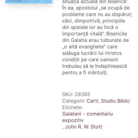
situația actuală din Biserică”.
În ea, apostolul „se ocupă de
probleme care nu au dispărut;
căci, dimpotrivă, principiile
din spatele lor au încă o
importanță vitală”. Bisericile
din Galatia erau tulburate de
„o altă evanghelie” care
adăuga lucrării lui Hristos
condiții pe care oamenii
trebuiau să le îndeplinească
pentru a fi mântuiți.
SKU:
28365
Categorii:
Carti
,
Studiu Biblic
Etichete:
Galateni - comentariu
expozitiv
,
John R. W. Stott