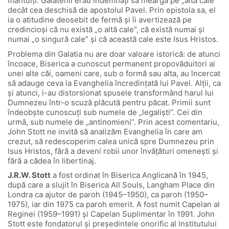
mântuiți. Galatenii erau îndemnați să meargă pe „altă cale”
decât cea deschisă de apostolul Pavel. Prin epistola sa, el
ia o atitudine deosebit de fermă și îi avertizează pe
credincioși că nu există „o altă cale”, că există numai și
numai „o singură cale” și că această cale este Isus Hristos.
Problema din Galatia nu are doar valoare istorică: de atunci
încoace, Biserica a cunoscut permanent propovăduitori ai
unei alte căi, oameni care, sub o formă sau alta, au încercat
să adauge ceva la Evanghelia încredințată lui Pavel. Alții, ca
și atunci, i-au distorsionat spusele transformând harul lui
Dumnezeu într-o scuză plăcută pentru păcat. Primii sunt
îndeobște cunoscuți sub numele de „legaliști”. Cei din
urmă, sub numele de „antinomieni”. Prin acest comentariu,
John Stott ne invită să analizăm Evanghelia în care am
crezut, să redescoperim calea unică spre Dumnezeu prin
Isus Hristos, fără a deveni robii unor învățături omenești și
fără a cădea în libertinaj.
J.R.W. Stott
a fost ordinat în Biserica Anglicană în 1945,
după care a slujit în Biserica All Souls, Langham Place din
Londra ca ajutor de paroh (1945–1950), ca paroh (1950–
1975), iar din 1975 ca paroh emerit. A fost numit Capelan al
Reginei (1959–1991) și Capelan Suplimentar în 1991. John
Stott este fondatorul și președintele onorific al Institutului