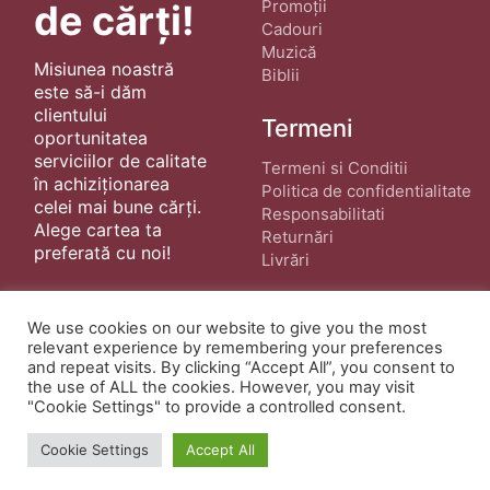
Promoții
de cărți!
Cadouri
Muzică
Misiunea noastră
Biblii
este să-i dăm
clientului
Termeni
oportunitatea
serviciilor de calitate
Termeni si Conditii
în achiziționarea
Politica de confidentialitate
celei mai bune cărți.
Responsabilitati
Alege cartea ta
Returnări
preferată cu noi!
Livrări
We use cookies on our website to give you the most
relevant experience by remembering your preferences
and repeat visits. By clicking “Accept All”, you consent to
the use of ALL the cookies. However, you may visit
"Cookie Settings" to provide a controlled consent.
© Copyright 2022 ·
Cărți Creștine
| Creat de
wphostee.uk
· Toate Drepturile Rezervate
Cookie Settings
Accept All