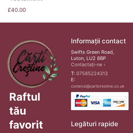
£
40.00
Informații contact
Swifts Green Road,
Luton, LU2 8BP
Contactați-ne ›
T:
07585224313
E:
comenzi@carticrestine.co.uk
Raftul
tău
favorit
Legături rapide