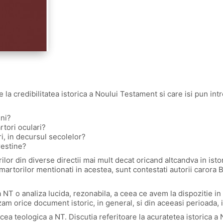
e la credibilitatea istorica a Noului Testament si care isi pun int
ini?
rtori oculari?
ri, in decursul secolelor?
restine?
rilor din diverse directii mai mult decat oricand altcandva in isto
 martorilor mentionati in acestea, sunt contestati autorii carora 
NT o analiza lucida, rezonabila, a ceea ce avem la dispozitie i
m orice document istoric, in general, si din aceeasi perioada, i
 cea teologica a NT. Discutia referitoare la acuratetea istorica a 