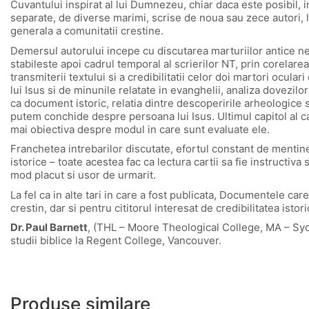
Cuvantului inspirat al lui Dumnezeu, chiar daca este posibil, in
separate, de diverse marimi, scrise de noua sau zece autori, la
generala a comunitatii crestine.
Demersul autorului incepe cu discutarea marturiilor antice necr
stabileste apoi cadrul temporal al scrierilor NT, prin corela
transmiterii textului si a credibilitatii celor doi martori ocular
lui Isus si de minunile relatate in evanghelii, analiza dovezilor i
ca document istoric, relatia dintre descoperirile arheologice 
putem conchide despre persoana lui Isus. Ultimul capitol al cart
mai obiectiva despre modul in care sunt evaluate ele.
Franchetea intrebarilor discutate, efortul constant de mentine
istorice – toate acestea fac ca lectura cartii sa fie instructiva
mod placut si usor de urmarit.
La fel ca in alte tari in care a fost publicata, Documentele ca
crestin, dar si pentru cititorul interesat de credibilitatea istor
Dr. Paul Barnett
, (THL – Moore Theological College, MA – Syd
studii biblice la Regent College, Vancouver.
Produse similare