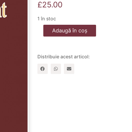
£
25.00
1 în stoc
Cantitate
Adaugă în coș
Documentele
care
stau
la
baza
Distribuie acest articol:
Noului
Testament