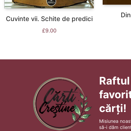
Din
Cuvinte vii. Schite de predici
£
9.00
Raftul
favori
cărți!
Misiunea noas
să-i dăm client