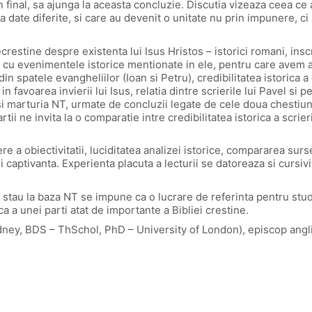
 final, sa ajunga la aceasta concluzie. Discutia vizeaza ceea ce a 
 date diferite, si care au devenit o unitate nu prin impunere, ci
estine despre existenta lui Isus Hristos – istorici romani, inscri
rea cu evenimentele istorice mentionate in ele, pentru care avem
i din spatele evangheliilor (Ioan si Petru), credibilitatea istorica
n favoarea invierii lui Isus, relatia dintre scrierile lui Pavel si p
si marturia NT, urmate de concluzii legate de cele doua chestiuni 
ii ne invita la o comparatie intre credibilitatea istorica a scrie
re a obiectivitatii, luciditatea analizei istorice, compararea sur
 si captivanta. Experienta placuta a lecturii se datoreaza si cursivi
re stau la baza NT se impune ca o lucrare de referinta pentru stud
ica a unei parti atat de importante a Bibliei crestine.
ney, BDS – ThSchol, PhD – University of London), episcop angli