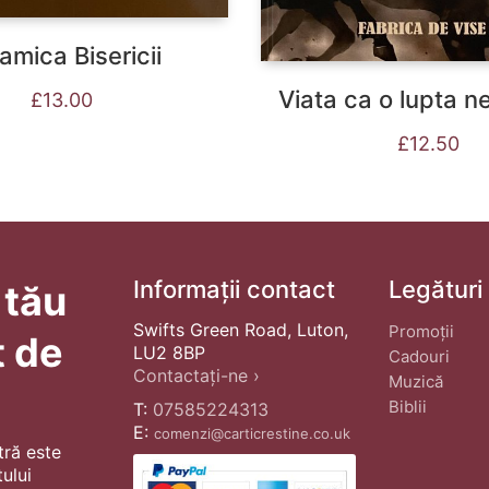
amica Bisericii
Viata ca o lupta n
£
13.00
£
12.50
Informații contact
Legături
 tău
Swifts Green Road, Luton,
Promoții
t de
LU2 8BP
Cadouri
Contactați-ne ›
Muzică
Biblii
T:
07585224313
E:
comenzi@carticrestine.co.uk
tră este
ului