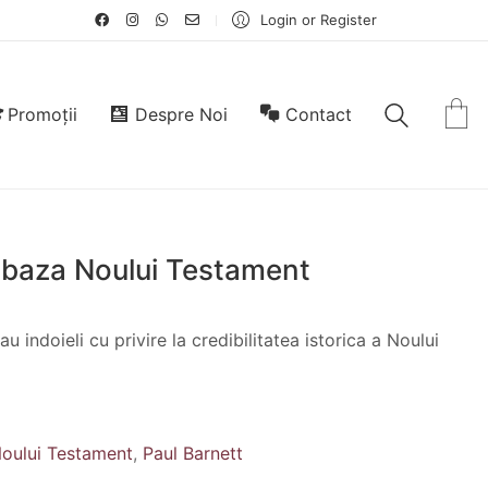
Login or Register
Promoții
Despre Noi
Contact
 baza Noului Testament
u indoieli cu privire la credibilitatea istorica a Noului
Noului Testament
,
Paul Barnett