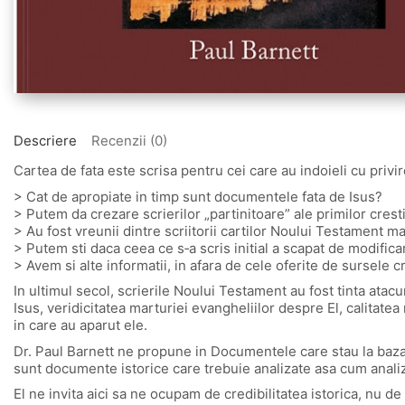
Descriere
Recenzii (0)
Cartea de fata este scrisa pentru cei care au indoieli cu privir
> Cat de apropiate in timp sunt documentele fata de Isus?
> Putem da crezare scrierilor „partinitoare” ale primilor crest
> Au fost vreunii dintre scriitorii cartilor Noului Testament ma
> Putem sti daca ceea ce s‑a scris initial a scapat de modifica
> Avem si alte informatii, in afara de cele oferite de sursele c
In ultimul secol, scrierile Noului Testament au fost tinta atacu
Isus, veridicitatea marturiei evangheliilor despre El, calitatea
in care au aparut ele.
Dr. Paul Barnett ne propune in Documentele care stau la baza 
sunt documente istorice care trebuie analizate asa cum analiza
El ne invita aici sa ne ocupam de credibilitatea istorica, nu de