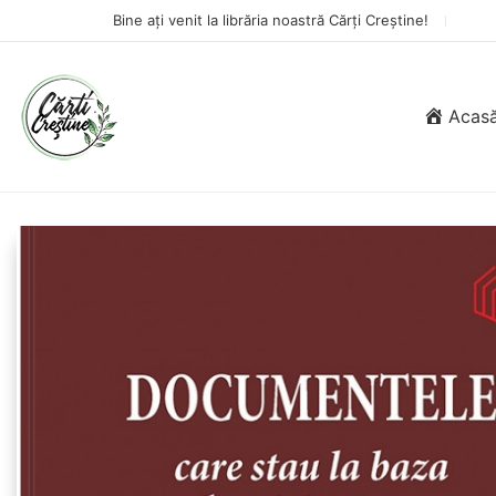
Bine ați venit la librăria noastră Cărți Creștine!
Acas