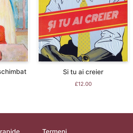
schimbat
Si tu ai creier
£
12.00
 rapide
Termeni