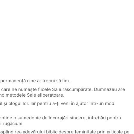
 permanență cine ar trebui să fim.
 și care ne numește fiicele Sale răscumpărate. Dumnezeu are
ând metodele Sale eliberatoare.
i blogul lor. Iar pentru a-ți veni în ajutor într-un mod
conține o sumedenie de încurajări sincere, întrebări pentru
i rugăciuni.
spândirea adevărului biblic despre feminitate prin articole pe