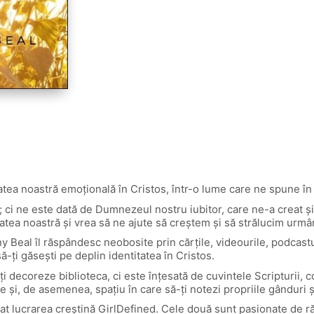
atea noastră emoțională în Cristos, într-o lume care ne spune în
m; ci ne este dată de Dumnezeul nostru iubitor, care ne-a creat
itatea noastră și vrea să ne ajute să creștem și să strălucim urm
Beal îl răspândesc neobosite prin cărțile, videourile, podcastul ș
ă-ți găsești pe deplin identitatea în Cristos.
 decoreze biblioteca, ci este înțesată de cuvintele Scripturii, 
e și, de asemenea, spațiu în care să-ți notezi propriile gânduri ș
at lucrarea creștină GirlDefined. Cele două sunt pasionate de ră