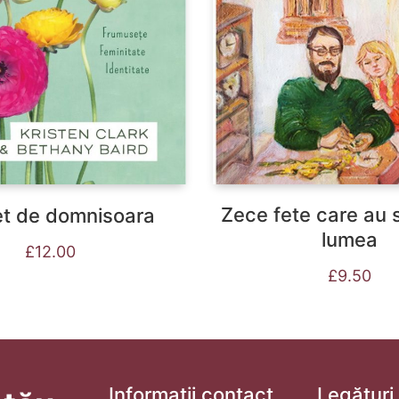
Zece fete care au 
et de domnisoara
lumea
£
12.00
£
9.50
Informații contact
Legături