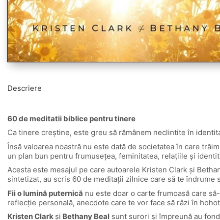
Descriere
60 de meditatii biblice pentru tinere
Ca tinere creștine, este greu să rămânem neclintite în identit
Însă valoarea noastră nu este dată de societatea în care trăi
un plan bun pentru frumusețea, feminitatea, relațiile și ident
Acesta este mesajul pe care autoarele Kristen Clark și Bethany 
sintetizat, au scris 60 de meditații zilnice care să te îndrume s
Fii o lumină puternică
nu este doar o carte frumoasă care să-ți
reflecție personală, anecdote care te vor face să râzi în hohot
Kristen Clark
și
Bethany Beal
sunt surori și împreună au fond