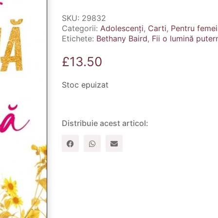
SKU:
29832
Categorii:
Adolescenți
,
Carti
,
Pentru femei
Etichete:
Bethany Baird
,
Fii o lumină puter
£
13.50
Stoc epuizat
Distribuie acest articol: