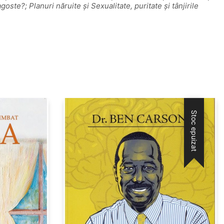
agoste?; Planuri năruite și Sexualitate, puritate și tânjirile
Stoc epuizat