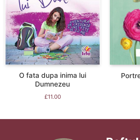
O fata dupa inima lui
Portr
Dumnezeu
£
11.00