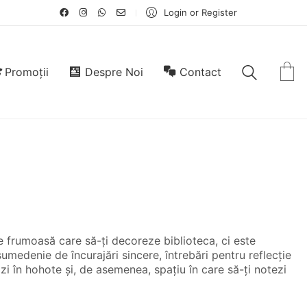
Login or Register
Promoții
Despre Noi
Contact
 frumoasă care să-ți decoreze biblioteca, ci este
sumedenie de încurajări sincere, întrebări pentru reflecție
i în hohote și, de asemenea, spațiu în care să-ți notezi