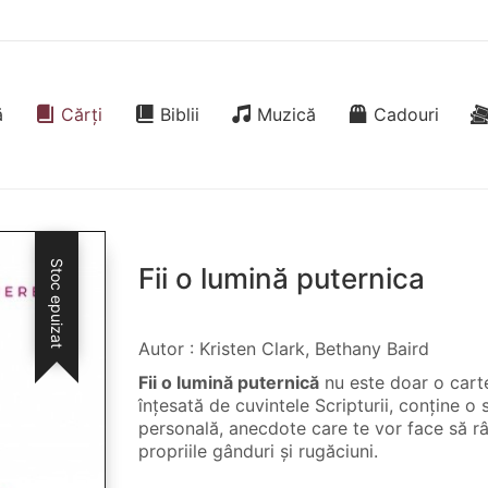
ă
Cărți
Biblii
Muzică
Cadouri
Stoc epuizat
Fii o lumină puternica
Autor : Kristen Clark, Bethany Baird
Fii o lumină puternică
nu este doar o carte
înțesată de cuvintele Scripturii, conține o 
personală, anecdote care te vor face să râz
propriile gânduri și rugăciuni.