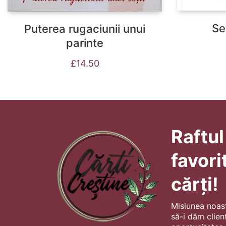
Se
Puterea rugaciunii unui
parinte
£
14.50
Raftul
favori
cărți!
Misiunea noas
să-i dăm client