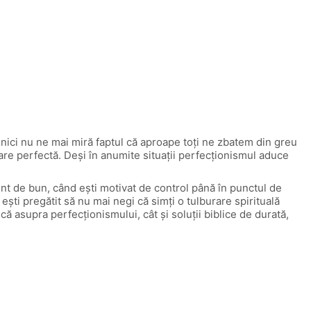
 nici nu ne mai miră faptul că aproape toți ne zbatem din greu
are perfectă. Deși în anumite situații perfecționismul aduce
ent de bun, când ești motivat de control până în punctul de
 ești pregătit să nu mai negi că simți o tulburare spirituală
că asupra perfecționismului, cât și soluții biblice de durată,