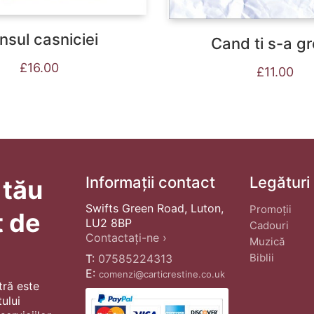
nsul casniciei
Cand ti s-a gr
£
16.00
£
11.00
Informații contact
Legături
 tău
Swifts Green Road, Luton,
Promoții
t de
LU2 8BP
Cadouri
Contactați-ne ›
Muzică
Biblii
T:
07585224313
E:
comenzi@carticrestine.co.uk
tră este
ului