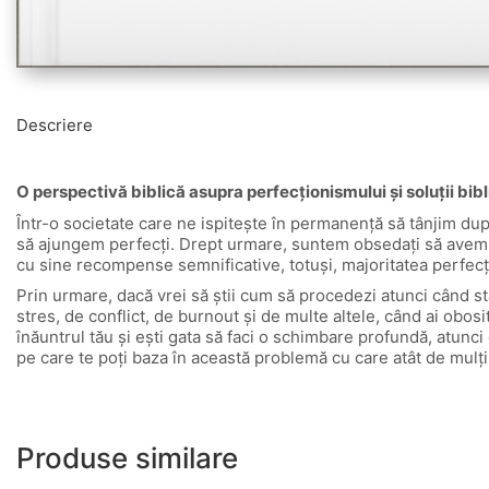
Descriere
O perspectivă biblică asupra perfecționismului și soluții bib
Într-o societate care ne ispitește în permanență să tânjim dup
să ajungem perfecți. Drept urmare, suntem obsedați să avem ca
cu sine recompense semnificative, totuși, majoritatea perfecți
Prin urmare, dacă vrei să știi cum să procedezi atunci când s
stres, de conflict, de burnout și de multe altele, când ai obosi
înăuntrul tău și ești gata să faci o schimbare profundă, atunci 
pe care te poți baza în această problemă cu care atât de mulț
Produse similare