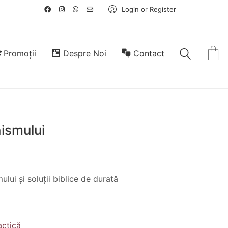
Login or Register
Promoții
Despre Noi
Contact
ismului
lui și soluții biblice de durată
actică