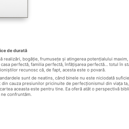
lice de durată
ă realizări, bogăție, frumusețe și atingerea potențialului maxim,
sa perfectă, familia perfectă, înfățișarea perfectă… totul în st
oniștilor recunosc că, de fapt, acesta este o povară.
tandardele sunt de neatins, când binele nu este niciodată sufici
t din cauza presiunilor pricinuite de perfecționismul din viața ta,
cartea aceasta este pentru tine. Ea oferă atât o perspectivă bibli
i ne confruntăm.