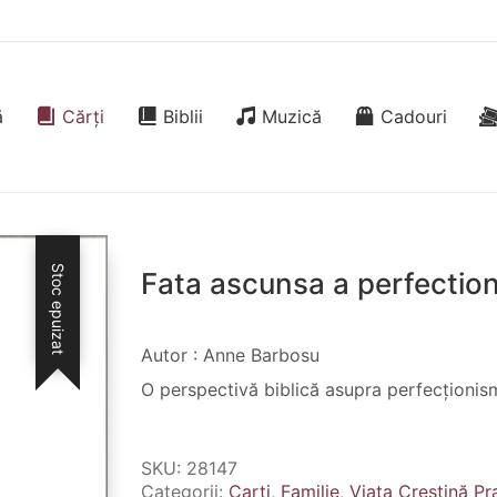
ă
Cărți
Biblii
Muzică
Cadouri
Stoc epuizat
Fata ascunsa a perfection
Autor : Anne Barbosu
O perspectivă biblică asupra perfecționismu
SKU:
28147
Categorii:
Carti
,
Familie
,
Viața Creștină Pr