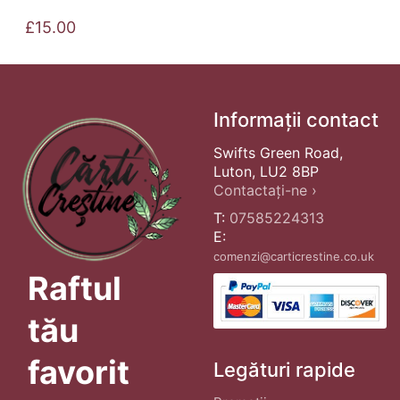
£
15.00
Informații contact
Swifts Green Road,
Luton, LU2 8BP
Contactați-ne ›
T:
07585224313
E:
comenzi@carticrestine.co.uk
Raftul
tău
favorit
Legături rapide