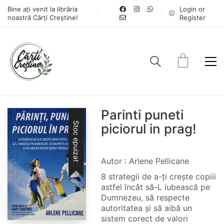
Bine ați venit la librăria
Login or
noastră Cărți Creștine!
Register
Parinti puneti
Stoc epuizat
piciorul in prag!
Autor : Arlene Pellicane
8 strategii de a-ți crește copiii
astfel încât să-L iubească pe
Dumnezeu, să respecte
autoritatea și să aibă un
sistem corect de valori