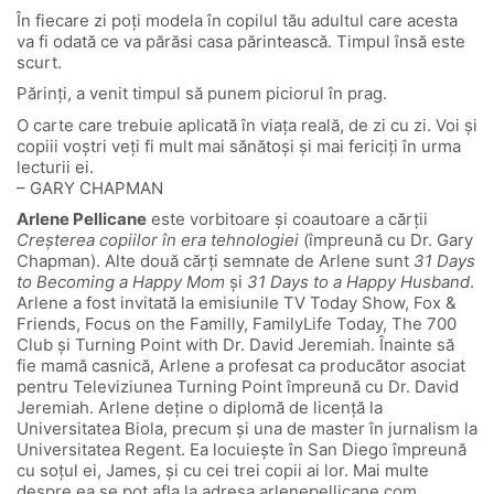
În fiecare zi poți modela în copilul tău adultul care acesta
va fi odată ce va părăsi casa părintească. Timpul însă este
scurt.
Părinți, a venit timpul să punem piciorul în prag.
O carte care trebuie aplicată în viața reală, de zi cu zi. Voi și
copiii voștri veți fi mult mai sănătoși și mai fericiți în urma
lecturii ei.
– GARY CHAPMAN
Arlene Pellicane
este vorbitoare și coautoare a cărții
Creșterea copiilor în era tehnologiei
(împreună cu Dr. Gary
Chapman). Alte două cărți semnate de Arlene sunt
31 Days
to Becoming a Happy Mom
și
31 Days to a Happy Husband
.
Arlene a fost invitată la emisiunile TV Today Show, Fox &
Friends, Focus on the Familly, FamilyLife Today, The 700
Club și Turning Point with Dr. David Jeremiah. Înainte să
fie mamă casnică, Arlene a profesat ca producător asociat
pentru Televiziunea Turning Point împreună cu Dr. David
Jeremiah. Arlene deține o diplomă de licență la
Universitatea Biola, precum și una de master în jurnalism la
Universitatea Regent. Ea locuiește în San Diego împreună
cu soțul ei, James, și cu cei trei copii ai lor. Mai multe
despre ea se pot afla la adresa arlenepellicane.com.