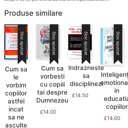
Produse similare
Stoc epuizat
Stoc epuizat
Stoc epuizat
Stoc epuizat
Indrazneste
Cum sa
Cum sa
Inteligen
sa
vorbesti
le
emotiona
disciplinezi
cu copiii
vorbim
in
tai despre
copiilor
£
14.50
educati
Dumnezeu
astfel
copiilor
incat
£
14.00
sa ne
£
14.00
asculte