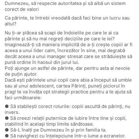
Dumnezeu, să respecte autoritatea și să aibă un sistem
corect de valori
Ca părinte, te întrebi vreodată dacă faci bine un lucru sau
altul?
Nu ți-ar plăcea să scapi de îndoielile pe care le ai ca
părinte și să nu mai regreți deciziile pe care le iei?
Imaginează-ți că maniera implicită de a-ți crește copiii ar fi
aceea a unui lider calm, încrezător în sine, mai degrabă
decât aceea a unui manager stresat care se străduiește să
pună ordine în haosul din jurul lui.
Poți ajunge un astfel de părinte, dar pentru asta ai nevoie
de puțin ajutor.
Dacă ești părintele unui copil care abia a început să umble
sau al unui adolescent, cartea Părinți, puneți piciorul în
prag! te va învăța opt strategii practice pentru a te ajuta să
faci următoarele:
● Să stabilești corect rolurile: copiii ascultă de părinți, nu
invers.
● Să creezi relații puternice de iubire între tine și copii,
stabilind în același timp limite sănătoase.
● Să-L înalți pe Dumnezeu în și prin familia ta.
● Să navighezi cu înțelepciune într-o lume a ecranelor.