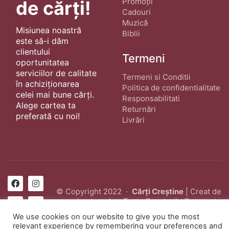
Promoții
de cărți!
Cadouri
Muzică
Misiunea noastră
Biblii
este să-i dăm
clientului
Termeni
oportunitatea
serviciilor de calitate
Termeni si Conditii
în achiziționarea
Politica de confidentialitate
celei mai bune cărți.
Responsabilitati
Alege cartea ta
Returnări
preferată cu noi!
Livrări
© Copyright 2022 ·
Cărți Creștine
| Creat de
wphostee.uk
· Toate Drepturile Rezervate
We use cookies on our website to give you the most
relevant experience by remembering your preferences and