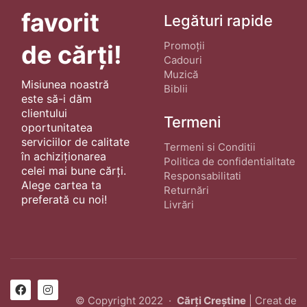
favorit
Legături rapide
Promoții
de cărți!
Cadouri
Muzică
Misiunea noastră
Biblii
este să-i dăm
clientului
Termeni
oportunitatea
serviciilor de calitate
Termeni si Conditii
în achiziționarea
Politica de confidentialitate
celei mai bune cărți.
Responsabilitati
Alege cartea ta
Returnări
preferată cu noi!
Livrări
© Copyright 2022 ·
Cărți Creștine
| Creat de