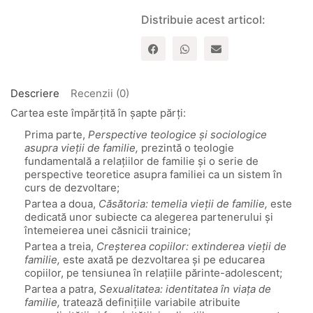
Distribuie acest articol:
Descriere
Recenzii (0)
Cartea este împărțită în șapte părți:
Prima parte,
Perspective teologice şi sociologice
asupra vieţii de familie,
prezintă o teologie
fundamentală a relaţiilor de familie şi o serie de
perspective teoretice asupra familiei ca un sistem în
curs de dezvoltare;
Partea a doua,
Căsătoria: temelia vieţii de familie,
este
dedicată unor subiecte ca alegerea partenerului şi
întemeierea unei căsnicii trainice;
Partea a treia,
Creşterea copiilor: extinderea vieţii de
familie,
este axată pe dezvoltarea şi pe educarea
copiilor, pe tensiunea în relaţiile părinte-adolescent;
Partea a patra,
Sexualitatea: identitatea în viaţa de
familie,
tratează definiţiile variabile atribuite