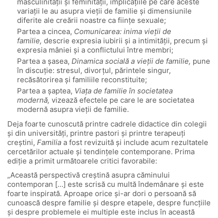
masculinităţii şi feminităţii, implicaţiile pe care aceste
variaţii le au asupra vieţii de familie şi dimensiunile
diferite ale creării noastre ca fiinţe sexuale;
Partea a cincea,
Comunicarea: inima vieţii de
familie,
descrie expresia iubirii şi a intimităţii, precum şi
expresia mâniei şi a conflictului între membri;
Partea a şasea,
Dinamica socială a vieţii de familie,
pune
în discuţie: stresul, divorţul, părintele singur,
recăsătorirea şi familiile reconstituite;
Partea a şaptea,
Viaţa de familie în societatea
modernă,
vizează efectele pe care le are societatea
modernă asupra vieţii de familie.
Deja foarte cunoscută printre cadrele didactice din colegii
şi din universităţi, printre pastori şi printre terapeuţi
creştini,
Familia
a fost revizuită şi include acum rezultatele
cercetărilor actuale şi tendinţele contemporane. Prima
ediţie a primit următoarele critici favorabile:
„Această perspectivă creştină asupra căminului
contemporan […] este scrisă cu multă îndemânare şi este
foarte inspirată. Aproape orice şi-ar dori o persoană să
cunoască despre familie şi despre etapele, despre funcţiile
şi despre problemele ei multiple este inclus în această