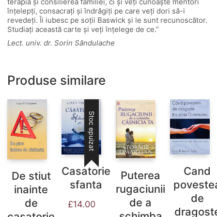
terapia şi consilierea familiei, ci şi veţi cunoaşte mentori
înţelepţi, consacraţi şi îndrăgiţi pe care veţi dori să-i
revedeţi. Îi iubesc pe soţii Baswick şi le sunt recunoscător.
Studiaţi această carte şi veţi înţelege de ce.”
Lect. univ. dr. Sorin Săndulache
Produse similare
Stoc epuizat
Casatorie
Cand
Puterea
De stiut
sfanta
poveste
rugaciunii
inainte
de
de a
de
£
14.00
dragost
schimba
casatorie