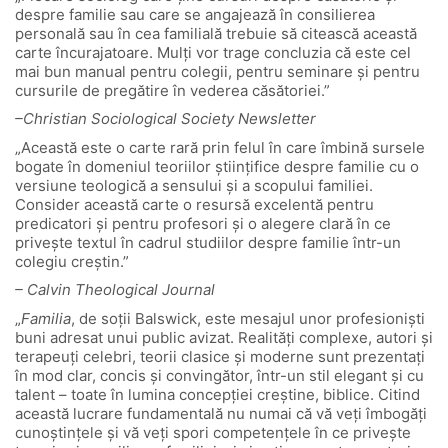
despre familie sau care se angajează în consilierea
personală sau în cea familială trebuie să citească această
carte încurajatoare. Mulţi vor trage concluzia că este cel
mai bun manual pentru colegii, pentru seminare şi pentru
cursurile de pregătire în vederea căsătoriei.”
–Christian Sociological Society Newsletter
„Această este o carte rară prin felul în care îmbină sursele
bogate în domeniul teoriilor ştiinţifice despre familie cu o
versiune teologică a sensului şi a scopului familiei.
Consider această carte o resursă excelentă pentru
predicatori şi pentru profesori şi o alegere clară în ce
priveşte textul în cadrul studiilor despre familie într-un
colegiu creştin.”
– Calvin Theological Journal
„
Familia
, de soţii Balswick, este mesajul unor profesionişti
buni adresat unui public avizat. Realităţi complexe, autori şi
terapeuţi celebri, teorii clasice şi moderne sunt prezentaţi
în mod clar, concis şi convingător, într-un stil elegant şi cu
talent – toate în lumina concepţiei creştine, biblice. Citind
această lucrare fundamentală nu numai că vă veţi îmbogăţi
cunoştinţele şi vă veţi spori competenţele în ce priveşte