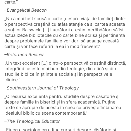
carte.”
–Evangelical Beacon
„Nu a mai fost scrisă o carte [despre viaţa de familie] dintr-
o perspectivă creştină cu atâta atenţie ca şi cartea aceasta
a soţilor Balswick. […] Lucrătorii creştini nerăbdători să îşi
actualizeze bibliotecile cu o carte bine scrisă şi pertinentă
despre problemele familiale vor dori să adauge această
carte şi vor face referiri la ea în mod frecvent.”
–Reformed Review
„Un text excelent […] dintr-o perspectivă creştină distinctă,
integrând ce este mai bun din teologie, din etică şi din
studiile biblice în ştiinţele sociale şi în perspectivele
clinice.”
–Southwestern Journal of Theology
„O resursă excelentă pentru studiile despre căsătorie şi
despre familie în biserici şi în sfera academică. Puţine
texte se apropie de acesta în ceea ce priveşte îmbinarea
idealului biblic cu scena contemporană.”
–The Theological Educator
„Fiecare sociolog care ţine cursuri despre căsătorie şi