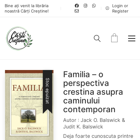
Bine ați venit la librăria
Login or
noastră Cărți Creștine!
Register
Familia – o
Stoc epuizat
perspectiva
crestina asupra
caminului
contemporan
Autor : Jack O. Balswick &
Judit K. Balswick
Deja foarte cunoscuta printre