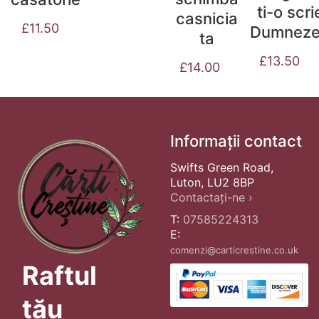
ti-o scri
casnicia
£
11.50
Dumnez
ta
£
13.50
£
14.00
Informații contact
Swifts Green Road,
Luton, LU2 8BP
Contactați-ne ›
T:
07585224313
E:
comenzi@carticrestine.co.uk
Raftul
tău