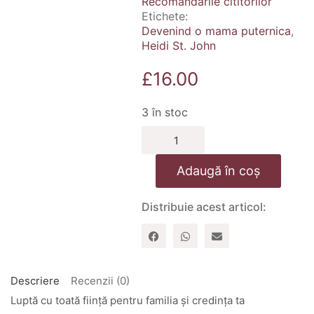
Recomandarile cititorilor
Etichete:
Devenind o mama puternica
,
Heidi St. John
£
16.00
3 în stoc
Cantitate
Devenind
o
Adaugă în coș
mama
puternica
Distribuie acest articol:
Descriere
Recenzii (0)
Luptă cu toată ființă pentru familia și credința ta