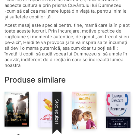
aspecte culturale prin prismă Cuvântului lui Dumnezeu
-cum să dai cea mai mare luptă din viață ta, pentru inimile
și sufletele copiilor tăi.
Acest mesaj este special pentru tine, mamă care ia în piept
toate aceste lucruri. Prin încurajare, motive practice de
rugăciune și momente autentice, de genul „am trecut și eu
pe-aici”, Heidi te va provoca și te va inspira să te încumeți
să devii o mamă puternică, așa cum doar tu poți să fii:
învață-ți copiii să audă vocea lui Dumnezeu și să umble în
adevăr, indiferent de direcția în care se îndreaptă lumea
noastră
Produse similare
Stoc epuizat