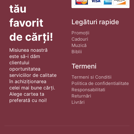
tău
favorit
Legături rapide
Promoții
de cărți!
Cadouri
Muzică
Misiunea noastră
Biblii
este să-i dăm
clientului
Termeni
oportunitatea
serviciilor de calitate
Termeni si Conditii
în achiziționarea
Politica de confidentialitate
celei mai bune cărți.
Responsabilitati
Alege cartea ta
Returnări
preferată cu noi!
Livrări