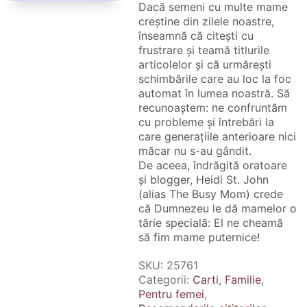
Dacă semeni cu multe mame
creștine din zilele noastre,
înseamnă că citești cu
frustrare și teamă titlurile
articolelor și că urmărești
schimbările care au loc la foc
automat în lumea noastră. Să
recunoaștem: ne confruntăm
cu probleme și întrebări la
care generațiile anterioare nici
măcar nu s-au gândit.
De aceea, îndrăgită oratoare
și blogger, Heidi St. John
(alias The Busy Mom) crede
că Dumnezeu le dă mamelor o
tărie specială: El ne cheamă
să fim mame puternice!
SKU:
25761
Categorii:
Carti
,
Familie
,
Pentru femei
,