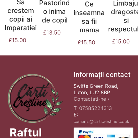
Sa
Pastorind
Limbaju
Ce
crestem
o inima
dragost
inseamna
copii ai
de copil
si
sa fii
Imparatiei
respectul
mama
£
13.50
£
15.00
£
15.00
£
15.50
Informații contact
Swifts Green Road,
Luton, LU2 8BP
Contactați-ne ›
T:
07585224313
E:
comenzi@carticrestine.co.uk
Raftul