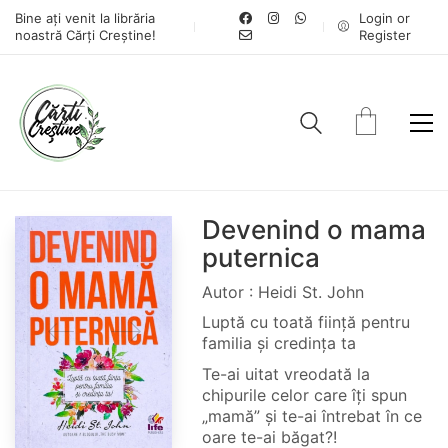
Bine ați venit la librăria
Login or
noastră Cărți Creștine!
Register
Devenind o mama
puternica
Autor : Heidi St. John
Luptă cu toată ființă pentru
familia și credința ta
Te-ai uitat vreodată la
chipurile celor care îți spun
„mamă” și te-ai întrebat în ce
oare te-ai băgat?!