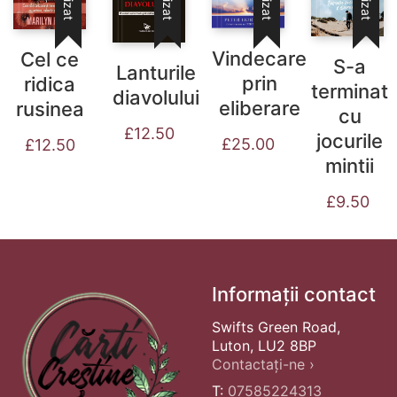
Vindecare
Cel ce
S-a
Lanturile
prin
ridica
terminat
diavolului
eliberare
rusinea
cu
£
12.50
jocurile
£
25.00
£
12.50
mintii
£
9.50
Informații contact
Swifts Green Road,
Luton, LU2 8BP
Contactați-ne ›
T:
07585224313