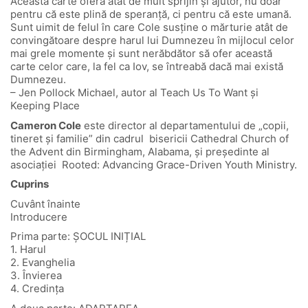
Această carte oferă atât de mult sprijin și ajutor, nu doar
pentru că este plină de speranță, ci pentru că este umană.
Sunt uimit de felul în care Cole susține o mărturie atât de
convingătoare despre harul lui Dumnezeu în mijlocul celor
mai grele momente și sunt nerăbdător să ofer această
carte celor care, la fel ca Iov, se întreabă dacă mai există
Dumnezeu.
– Jen Pollock Michael, autor al Teach Us To Want și
Keeping Place
Cameron Cole
este director al departamentului de „copii,
tineret și familie” din cadrul bisericii Cathedral Church of
the Advent din Birmingham, Alabama, și președinte al
asociației Rooted: Advancing Grace-Driven Youth Ministry.
Cuprins
Cuvânt înainte
Introducere
Prima parte: ȘOCUL INIȚIAL
1. Harul
2. Evanghelia
3. Învierea
4. Credința