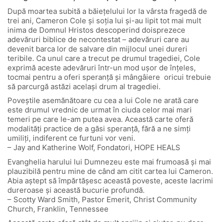
După moartea subită a băiețelului lor la vârsta fragedă de
trei ani, Cameron Cole și soția lui și-au lipit tot mai mult
inima de Domnul Hristos descoperind doisprezece
adevăruri biblice de necontestat – adevăruri care au
devenit barca lor de salvare din mijlocul unei dureri
teribile. Ca unul care a trecut pe drumul tragediei, Cole
exprimă aceste adevăruri într-un mod ușor de înțeles,
tocmai pentru a oferi speranță și mângâiere oricui trebuie
să parcurgă astăzi același drum al tragediei.
Poveștile asemănătoare cu cea a lui Cole ne arată care
este drumul vrednic de urmat în ciuda celor mai mari
temeri pe care le-am putea avea. Această carte oferă
modalități practice de a găsi speranță, fără a ne simți
umiliți, indiferent ce furtuni vor veni.
– Jay and Katherine Wolf, Fondatori, HOPE HEALS
Evanghelia harului lui Dumnezeu este mai frumoasă și mai
plauzibilă pentru mine de când am citit cartea lui Cameron.
Abia aștept să împărtășesc această poveste, aceste lacrimi
dureroase și această bucurie profundă.
– Scotty Ward Smith, Pastor Emerit, Christ Community
Church, Franklin, Tennessee