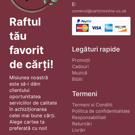
E:
comenzi@carticrestine.co.uk
Raftul
tău
favorit
Legături rapide
Promoții
de cărți!
Cadouri
Muzică
Misiunea noastră
Biblii
este să-i dăm
clientului
Termeni
oportunitatea
serviciilor de calitate
Termeni si Conditii
în achiziționarea
Politica de confidentialitate
celei mai bune cărți.
Responsabilitati
Alege cartea ta
Returnări
preferată cu noi!
Livrări