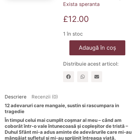
Exista speranta
£
12.00
1 în stoc
Cantitate
Adaugă în coș
Exista
speranta
Distribuie acest articol:
Descriere
Recenzii (0)
12 adevaruri care mangaie, sustin si rascumpara in
tragedie
În timpul celui mai cumplit coșmar al meu – când am
coborât într-o vale întunecoasă și copleșitor de tristă –
Duhul Sfânt mi-a adus aminte de adevărurile care mi-au
mângâiat sufletul și mi-au sprijinit întreaga viață.