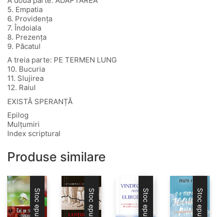
A doua parte: ADAPTAREA
5. Empatia
6. Providența
7. Îndoiala
8. Prezența
9. Păcatul
A treia parte: PE TERMEN LUNG
10. Bucuria
11. Slujirea
12. Raiul
EXISTĂ SPERANȚĂ
Epilog
Mulțumiri
Index scriptural
Produse similare
Stoc epuizat
Stoc epuizat
Stoc epuizat
Stoc epuizat