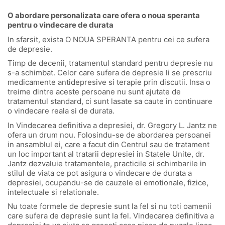
O abordare personalizata care ofera o noua speranta
pentru o vindecare de durata
In sfarsit, exista O NOUA SPERANTA pentru cei ce sufera
de depresie.
Timp de decenii, tratamentul standard pentru depresie nu
s-a schimbat. Celor care sufera de depresie li se prescriu
medicamente antidepresive si terapie prin discutii. Insa o
treime dintre aceste persoane nu sunt ajutate de
tratamentul standard, ci sunt lasate sa caute in continuare
o vindecare reala si de durata.
In Vindecarea definitiva a depresiei, dr. Gregory L. Jantz ne
ofera un drum nou. Folosindu-se de abordarea persoanei
in ansamblul ei, care a facut din Centrul sau de tratament
un loc important al tratarii depresiei in Statele Unite, dr.
Jantz dezvaluie tratamentele, practicile si schimbarile in
stilul de viata ce pot asigura o vindecare de durata a
depresiei, ocupandu-se de cauzele ei emotionale, fizice,
intelectuale si relationale.
Nu toate formele de depresie sunt la fel si nu toti oamenii
care sufera de depresie sunt la fel. Vindecarea definitiva a