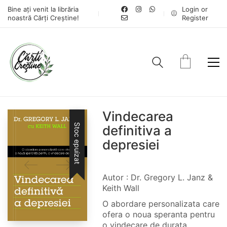
Bine ați venit la librăria
Login or
noastră Cărți Creștine!
Register
Vindecarea
Stoc epuizat
definitiva a
depresiei
Autor : Dr. Gregory L. Janz &
Keith Wall
O abordare personalizata care
ofera o noua speranta pentru
o vindecare de durata