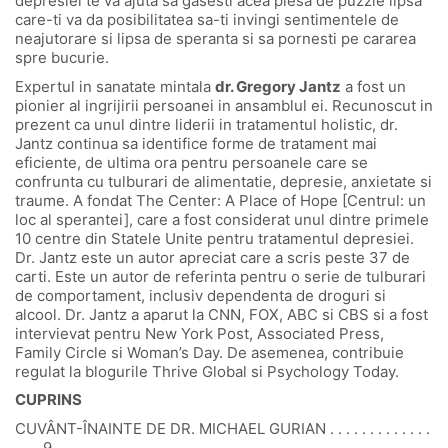
depresiei te va ajuta sa gasesti acea piesa de puzzle lipsa
care-ti va da posibilitatea sa-ti invingi sentimentele de
neajutorare si lipsa de speranta si sa pornesti pe cararea
spre bucurie.
Expertul in sanatate mintala
dr. Gregory Jantz
a fost un
pionier al ingrijirii persoanei in ansamblul ei. Recunoscut in
prezent ca unul dintre liderii in tratamentul holistic, dr.
Jantz continua sa identifice forme de tratament mai
eficiente, de ultima ora pentru persoanele care se
confrunta cu tulburari de alimentatie, depresie, anxietate si
traume. A fondat The Center: A Place of Hope [Centrul: un
loc al sperantei], care a fost considerat unul dintre primele
10 centre din Statele Unite pentru tratamentul depresiei.
Dr. Jantz este un autor apreciat care a scris peste 37 de
carti. Este un autor de referinta pentru o serie de tulburari
de comportament, inclusiv dependenta de droguri si
alcool. Dr. Jantz a aparut la CNN, FOX, ABC si CBS si a fost
intervievat pentru New York Post, Associated Press,
Family Circle si Woman’s Day. De asemenea, contribuie
regulat la blogurile Thrive Global si Psychology Today.
CUPRINS
CUVÂNT-ÎNAINTE DE DR. MICHAEL GURIAN . . . . . . . . . . . . .
. . . .9