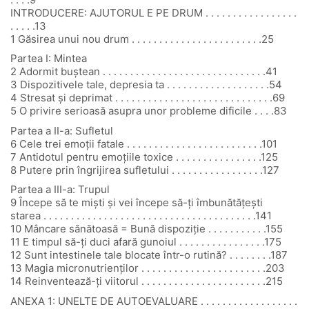
INTRODUCERE: AJUTORUL E PE DRUM . . . . . . . . . . . . . . . . .
. . . . .13
1 Găsirea unui nou drum . . . . . . . . . . . . . . . . . . . . . . . .25
Partea I: Mintea
2 Adormit buștean . . . . . . . . . . . . . . . . . . . . . . . . . . . . . .41
3 Dispozitivele tale, depresia ta . . . . . . . . . . . . . . . . . . .54
4 Stresat și deprimat . . . . . . . . . . . . . . . . . . . . . . . . . . . . .69
5 O privire serioasă asupra unor probleme dificile . . . .83
Partea a II-a: Sufletul
6 Cele trei emoții fatale . . . . . . . . . . . . . . . . . . . . . . . . .101
7 Antidotul pentru emoțiile toxice . . . . . . . . . . . . . . . .125
8 Putere prin îngrijirea sufletului . . . . . . . . . . . . . . . . .127
Partea a III-a: Trupul
9 Începe să te miști și vei începe să-ți îmbunătățești
starea . . . . . . . . . . . . . . . . . . . . . . . . . . . . . . . . . . . . . . .141
10 Mâncare sănătoasă = Bună dispoziție . . . . . . . . . . .155
11 E timpul să-ți duci afară gunoiul . . . . . . . . . . . . . . . .175
12 Sunt intestinele tale blocate într-o rutină? . . . . . . . .187
13 Magia micronutrienților . . . . . . . . . . . . . . . . . . . . . . .203
14 Reinventează-ți viitorul . . . . . . . . . . . . . . . . . . . . . . .215
ANEXA 1: UNELTE DE AUTOEVALUARE . . . . . . . . . . . . . . . . . .