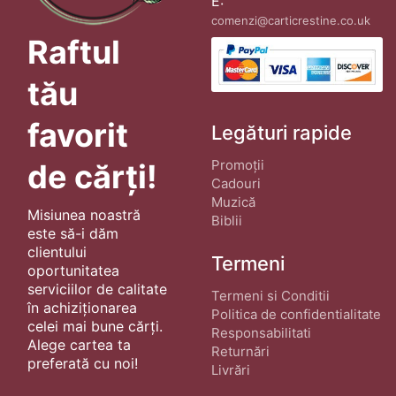
E:
comenzi@carticrestine.co.uk
Raftul
tău
favorit
Legături rapide
Promoții
de cărți!
Cadouri
Muzică
Misiunea noastră
Biblii
este să-i dăm
clientului
Termeni
oportunitatea
serviciilor de calitate
Termeni si Conditii
în achiziționarea
Politica de confidentialitate
celei mai bune cărți.
Responsabilitati
Alege cartea ta
Returnări
preferată cu noi!
Livrări