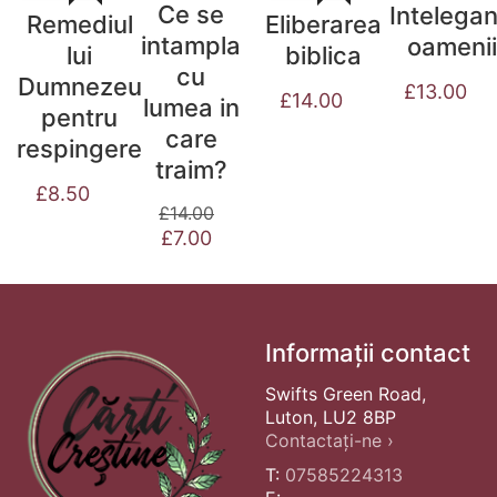
Ce se
Intelega
Remediul
Eliberarea
intampla
oamenii
lui
biblica
cu
Dumnezeu
£
13.00
£
14.00
lumea in
pentru
care
respingere
traim?
£
8.50
£
14.00
Prețul
Prețul
£
7.00
inițial
curent
a
este:
fost:
£7.00.
£14.00.
Informații contact
Swifts Green Road,
Luton, LU2 8BP
Contactați-ne ›
T:
07585224313