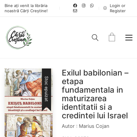
Bine ați venit la librăria
Login or
noastră Cărți Creștine!
Register
Exilul babilonian –
Stoc epuizat
etapa
fundamentala in
maturizarea
identitatii si a
credintei lui Israel
Autor : Marius Cojan