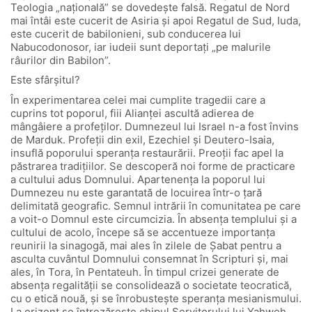
Teologia „naţională” se dovedeşte falsă. Regatul de Nord
mai întâi este cucerit de Asiria şi apoi Regatul de Sud, Iuda,
este cucerit de babilonieni, sub conducerea lui
Nabucodonosor, iar iudeii sunt deportaţi „pe malurile
râurilor din Babilon”.
Este sfârşitul?
În experimentarea celei mai cumplite tragedii care a
cuprins tot poporul, fiii Alianţei ascultă adierea de
mângâiere a profeţilor. Dumnezeul lui Israel n-a fost învins
de Marduk. Profeţii din exil, Ezechiel şi Deutero-Isaia,
insuflă poporului speranţa restaurării. Preoţii fac apel la
păstrarea tradiţiilor. Se descoperă noi forme de practicare
a cultului adus Domnului. Apartenenţa la poporul lui
Dumnezeu nu este garantată de locuirea într-o ţară
delimitată geografic. Semnul intrării în comunitatea pe care
a voit-o Domnul este circumcizia. În absenţa templului şi a
cultului de acolo, începe să se accentueze importanţa
reunirii la sinagogă, mai ales în zilele de Şabat pentru a
asculta cuvântul Domnului consemnat în Scripturi şi, mai
ales, în Tora, în Pentateuh. În timpul crizei generate de
absenţa regalităţii se consolidează o societate teocratică,
cu o etică nouă, şi se înrobusteşte speranţa mesianismului.
La orizont se întrezăreşte chipul Servitorului lui Yahweh.