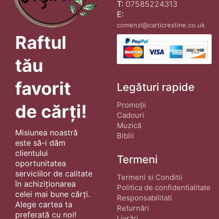
T:
07585224313
E:
comenzi@carticrestine.co.uk
Raftul
tău
favorit
Legături rapide
Promoții
de cărți!
Cadouri
Muzică
Misiunea noastră
Biblii
este să-i dăm
clientului
Termeni
oportunitatea
serviciilor de calitate
Termeni si Conditii
în achiziționarea
Politica de confidentialitate
celei mai bune cărți.
Responsabilitati
Alege cartea ta
Returnări
preferată cu noi!
Livrări