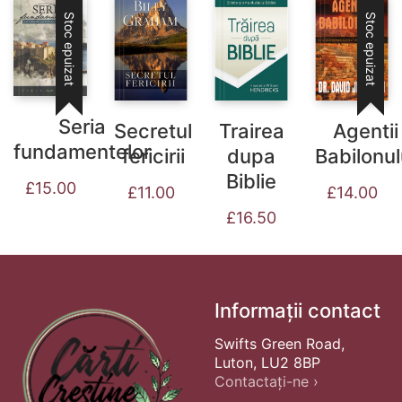
Stoc epuizat
Stoc epuizat
Seria
Secretul
Trairea
Agentii
fundamentelor
fericirii
dupa
Babilonul
Biblie
£
15.00
£
11.00
£
14.00
£
16.50
Informații contact
Swifts Green Road,
Luton, LU2 8BP
Contactați-ne ›