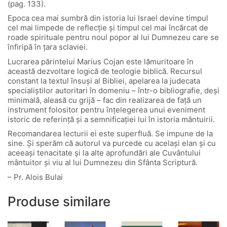
(pag. 133).
Epoca cea mai sumbră din istoria lui Israel devine timpul
cel mai limpede de reflecţie şi timpul cel mai încărcat de
roade spirituale pentru noul popor al lui Dumnezeu care se
înfiripă în ţara sclaviei.
Lucrarea părintelui Marius Cojan este lămuritoare în
această dezvoltare logică de teologie biblică. Recursul
constant la textul însuşi al Bibliei, apelarea la judecata
specialiştilor autoritari în domeniu – într-o bibliografie, deşi
minimală, aleasă cu grijă – fac din realizarea de faţă un
instrument folositor pentru înţelegerea unui eveniment
istoric de referinţă şi a semnificaţiei lui în istoria mântuirii.
Recomandarea lecturii ei este superfluă. Se impune de la
sine. Şi sperăm că autorul va purcede cu acelaşi elan şi cu
aceeaşi tenacitate şi la alte aprofundări ale Cuvântului
mântuitor şi viu al lui Dumnezeu din Sfânta Scriptură.
– Pr. Alois Bulai
Produse similare