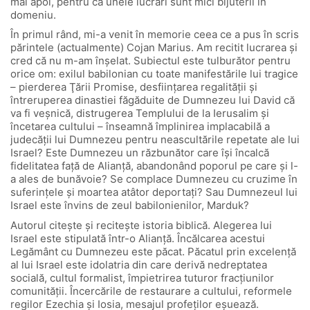
mai apoi, pentru că unele lucrări sunt mici bijuterii în
domeniu.
În primul rând, mi-a venit în memorie ceea ce a pus în scris
părintele (actualmente) Cojan Marius. Am recitit lucrarea şi
cred că nu m-am înşelat. Subiectul este tulburător pentru
orice om: exilul babilonian cu toate manifestările lui tragice
– pierderea Ţării Promise, desfiinţarea regalităţii şi
întreruperea dinastiei făgăduite de Dumnezeu lui David că
va fi veşnică, distrugerea Templului de la Ierusalim şi
încetarea cultului – înseamnă împlinirea implacabilă a
judecăţii lui Dumnezeu pentru neascultările repetate ale lui
Israel? Este Dumnezeu un răzbunător care îşi încalcă
fidelitatea faţă de Alianţă, abandonând poporul pe care şi l-
a ales de bunăvoie? Se complace Dumnezeu cu cruzime în
suferinţele şi moartea atâtor deportaţi? Sau Dumnezeul lui
Israel este învins de zeul babilonienilor, Marduk?
Autorul citeşte şi reciteşte istoria biblică. Alegerea lui
Israel este stipulată într-o Alianţă. Încălcarea acestui
Legământ cu Dumnezeu este păcat. Păcatul prin excelenţă
al lui Israel este idolatria din care derivă nedreptatea
socială, cultul formalist, împietrirea tuturor fracţiunilor
comunităţii. Încercările de restaurare a cultului, reformele
regilor Ezechia şi Iosia, mesajul profeţilor eşuează.