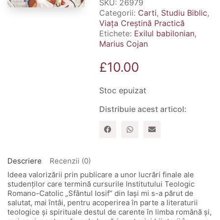
SKU:
26979
Categorii:
Carti
,
Studiu Biblic
,
Viața Creștină Practică
Etichete:
Exilul babilonian
,
Marius Cojan
£
10.00
Stoc epuizat
Distribuie acest articol:
Descriere
Recenzii (0)
Ideea valorizării prin publicare a unor lucrări finale ale
studenţilor care termină cursurile Institutului Teologic
Romano-Catolic „Sfântul Iosif” din Iaşi mi s-a părut de
salutat, mai întâi, pentru acoperirea în parte a literaturii
teologice şi spirituale destul de carente în limba română şi,