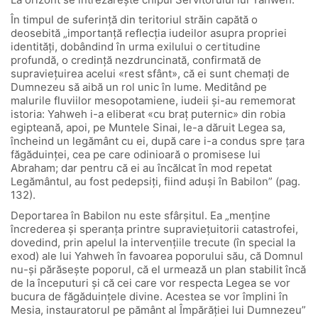
În timpul de suferinţă din teritoriul străin capătă o
deosebită „importanţă reflecţia iudeilor asupra propriei
identităţi, dobândind în urma exilului o certitudine
profundă, o credinţă nezdruncinată, confirmată de
supravieţuirea acelui «rest sfânt», că ei sunt chemaţi de
Dumnezeu să aibă un rol unic în lume. Meditând pe
malurile fluviilor mesopotamiene, iudeii şi-au rememorat
istoria: Yahweh i-a eliberat «cu braţ puternic» din robia
egipteană, apoi, pe Muntele Sinai, le-a dăruit Legea sa,
încheind un legământ cu ei, după care i-a condus spre ţara
făgăduinţei, cea pe care odinioară o promisese lui
Abraham; dar pentru că ei au încălcat în mod repetat
Legământul, au fost pedepsiţi, fiind aduşi în Babilon” (pag.
132).
Deportarea în Babilon nu este sfârşitul. Ea „menţine
încrederea şi speranţa printre supravieţuitorii catastrofei,
dovedind, prin apelul la intervenţiile trecute (în special la
exod) ale lui Yahweh în favoarea poporului său, că Domnul
nu-şi părăseşte poporul, că el urmează un plan stabilit încă
de la începuturi şi că cei care vor respecta Legea se vor
bucura de făgăduinţele divine. Acestea se vor împlini în
Mesia, instauratorul pe pământ al Împărăţiei lui Dumnezeu”