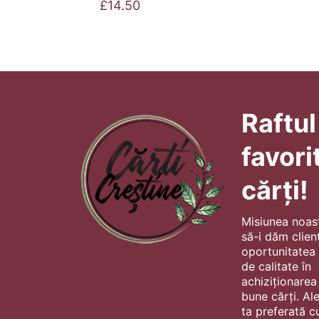
£
14.50
Raftul
favori
cărți!
Misiunea noas
să-i dăm client
oportunitatea s
de calitate în
achiziționarea
bune cărți. Al
ta preferată cu