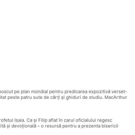
noscut pe plan mondial pentru predicarea expozitivă verset-
itat peste patru sute de cărți și ghiduri de studiu. MacArthur
ul Isaia. Ca și Filip aflat în carul oficialului regesc
ită și devoțională – o resursă pentru a prezenta bisericii