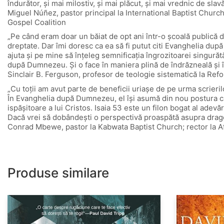
îndurător, și mai milostiv, și mai plăcut, și mai vrednic de sla
Miguel Núñez, pastor principal la International Baptist Chur
Gospel Coalition
„Pe când eram doar un băiat de opt ani într-o școală publică d
dreptate. Dar îmi doresc ca ea să fi putut citi Evanghelia dup
ajuta și pe mine să înțeleg semnificația îngrozitoarei singurăt
după Dumnezeu. Și o face în maniera plină de îndrăzneală și î
Sinclair B. Ferguson, profesor de teologie sistematică la Re
„Cu toții am avut parte de beneficii uriașe de pe urma scrieril
În Evanghelia după Dumnezeu, el își asumă din nou postura car
ispășitoare a lui Cristos. Isaia 53 este un filon bogat al adevăr
Dacă vrei să dobândești o perspectivă proaspătă asupra dragost
Conrad Mbewe, pastor la Kabwata Baptist Church; rector la Af
Produse similare