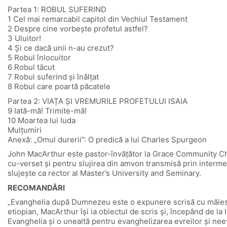
Partea 1: ROBUL SUFERIND
1 Cel mai remarcabil capitol din Vechiul Testament
2 Despre cine vorbește profetul astfel?
3 Uluitor!
4 Și ce dacă unii n-au crezut?
5 Robul înlocuitor
6 Robul tăcut
7 Robul suferind și înălțat
8 Robul care poartă păcatele
Partea 2: VIAȚA ȘI VREMURILE PROFETULUI ISAIA
9 Iată-mă! Trimite-mă!
10 Moartea lui Iuda
Mulțumiri
Anexă: „Omul durerii”: O predică a lui Charles Spurgeon
John MacArthur este pastor-învățător la Grace Community Chur
cu-verset și pentru slujirea din amvon transmisă prin intermedi
slujește ca rector al Master’s University and Seminary.
RECOMANDĂRI
„Evanghelia după Dumnezeu este o expunere scrisă cu măiestrie a
etiopian, MacArthur își ia obiectul de scris și, începând de la
Evanghelia și o unealtă pentru evanghelizarea evreilor și neev