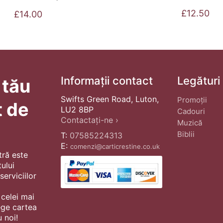
£
12.50
£
14.00
Informații contact
Legături
 tău
Swifts Green Road, Luton,
Promoții
t de
LU2 8BP
Cadouri
Contactați-ne ›
Muzică
Biblii
T:
07585224313
E:
comenzi@carticrestine.co.uk
tră este
ului
erviciilor
 celei mai
ege cartea
 noi!