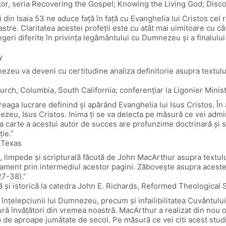
tor, seria Recovering the Gospel; Knowing the Living God; Disco
in Isaia 53 ne aduce față în față cu Evanghelia lui Cristos cel r
stre. Claritatea acestei profeții este cu atât mai uimitoare cu c
legeri diferite în privința legământului cu Dumnezeu și a finalului
y
u va deveni cu certitudine analiza definitorie asupra textului 
urch, Columbia, South California; conferențiar la Ligonier Mini
ntreaga lucrare definind și apărând Evanghelia lui Isus Cristos. 
nezeu, Isus Cristos. Inima ți se va delecta pe măsură ce vei adm
a carte a acestui autor de succes are profunzime doctrinară și st
ie.”
 Texas
mpede și scripturală făcută de John MacArthur asupra textului 
ament prin intermediul acestor pagini. Zăbovește asupra aceste
27-38).”
ă și istorică la catedra John E. Richards, Reformed Theological
 înțelepciunii lui Dumnezeu, precum și infailibilitatea Cuvântulu
ptură învățători din vremea noastră. MacArthur a realizat din nou 
mp de aproape jumătate de secol. Pe măsură ce vei citi acest stu