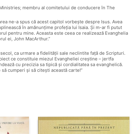
y Ministries; membru al comitetului de conducere în The
toarea ne-a spus că acest capitol vorbește despre Isus. Avea
linească în amănunțime profeția lui Isaia. Și m-ar fi putut
uitorul pentru mine. Aceasta este ceea ce realizează Evanghelia
rul ei, John MacArthur.”
ol, ca urmare a fidelității sale neclintite față de Scripturi.
iect ce constituie miezul Evangheliei creștine – jertfa
ondează cu precizia sa tipică și cordialitatea sa evanghelică.
să cumperi și să citești această carte!”