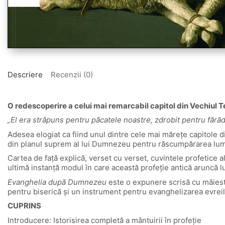
Descriere
Recenzii (0)
O redescoperire a celui mai remarcabil capitol din Vechiul 
„El era străpuns pentru păcatele noastre, zdrobit pentru fărăd
Adesea elogiat ca fiind unul dintre cele mai mărețe capitole di
din planul suprem al lui Dumnezeu pentru răscumpărarea lum
Cartea de față explică, verset cu verset, cuvintele profetice al
ultimă instanță modul în care această profeție antică aruncă l
Evanghelia după Dumnezeu
este o expunere scrisă cu măiestr
pentru biserică și un instrument pentru evanghelizarea evreil
CUPRINS
Introducere: Istorisirea completă a mântuirii în profeție