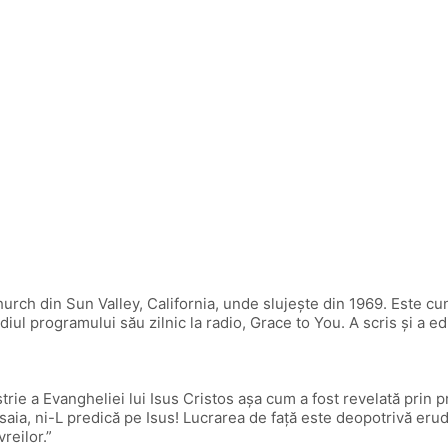
ch din Sun Valley, California, unde slujește din 1969. Este cu
ul programului său zilnic la radio, Grace to You. A scris și a ed
 Evangheliei lui Isus Cristos așa cum a fost revelată prin profet
 Isaia, ni-L predică pe Isus! Lucrarea de față este deopotrivă erud
reilor.”