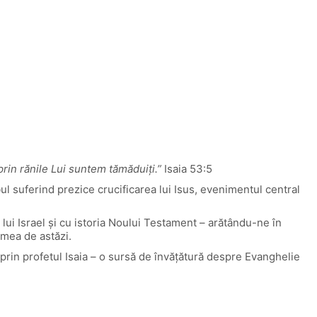
rin rănile Lui suntem tămăduiți.”
Isaia 53:5
bul suferind prezice crucificarea lui Isus, evenimentul central
a lui Israel și cu istoria Noului Testament – arătându-ne în
emea de astăzi.
prin profetul Isaia – o sursă de învățătură despre Evanghelie