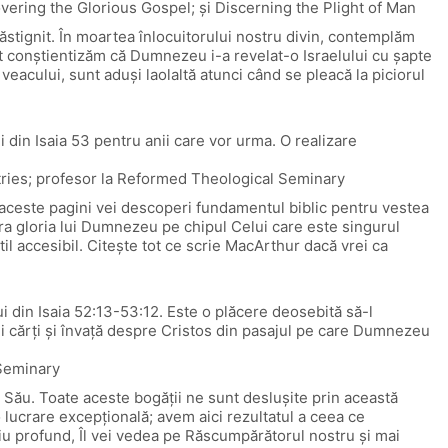
vering the Glorious Gospel; și Discerning the Plight of Man
ăstignit. În moartea înlocuitorului nostru divin, contemplăm
ât conștientizăm că Dumnezeu i-a revelat-o Israelului cu șapte
 veacului, sunt aduși laolaltă atunci când se pleacă la piciorul
din Isaia 53 pentru anii care vor urma. O realizare
stries; profesor la Reformed Theological Seminary
În aceste pagini vei descoperi fundamentul biblic pentru vestea
ira gloria lui Dumnezeu pe chipul Celui care este singurul
il accesibil. Citește tot ce scrie MacArthur dacă vrei ca
din Isaia 52:13-53:12. Este o plăcere deosebită să-l
i cărți și învață despre Cristos din pasajul pe care Dumnezeu
 Seminary
i Său. Toate aceste bogății ne sunt deslușite prin această
o lucrare excepțională; avem aici rezultatul a ceea ce
diu profund, Îl vei vedea pe Răscumpărătorul nostru și mai