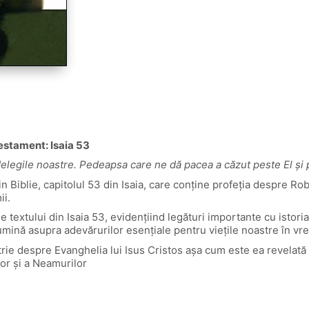
Testament: Isaia 53
elegile noastre. Pedeapsa care ne dă pacea a căzut peste El și p
n Biblie, capitolul 53 din Isaia, care conține profeția despre Ro
ii.
e textului din Isaia 53, evidențiind legături importante cu istori
umină asupra adevărurilor esențiale pentru viețile noastre în vr
ie despre Evanghelia lui Isus Cristos așa cum este ea revelată 
or și a Neamurilor