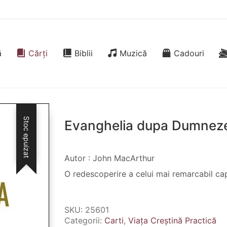
ă
Cărți
Biblii
Muzică
Cadouri
Stoc epuizat
Evanghelia dupa Dumnez
Autor : John MacArthur
O redescoperire a celui mai remarcabil cap
SKU:
25601
Categorii:
Carti
,
Viața Creștină Practică