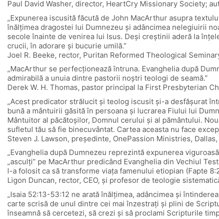
Paul David Washer, director, HeartCry Missionary Society; au
„Expunerea iscusită făcută de John MacArthur asupra textului d
înălțimea dragostei lui Dumnezeu și adâncimea nelegiuirii noa
secole înainte de venirea lui Isus. Deși creștinii aderă la înțe
crucii, în adorare și bucurie umilă.”
Joel R. Beeke, rector, Puritan Reformed Theological Seminar
„MacArthur se perfecționează întruna. Evanghelia după Dumneze
admirabilă a unuia dintre pastorii noștri teologi de seamă.”
Derek W. H. Thomas, pastor principal la First Presbyterian Ch
„Acest predicator strălucit și teolog iscusit și-a desfășurat î
bună a mântuirii găsită în persoana și lucrarea Fiului lui Dum
Mântuitor al păcătoșilor, Domnul cerului și al pământului. Nou
sufletul tău să fie binecuvântat. Cartea aceasta nu face excepț
Steven J. Lawson, președinte, OnePassion Ministries, Dallas,
„Evanghelia după Dumnezeu reprezintă expunerea viguroasă, li
„asculți” pe MacArthur predicând Evanghelia din Vechiul Test
l-a folosit ca să transforme viața famenului etiopian (Fapte 8:
Ligon Duncan, rector, CEO, și profesor de teologie sistematic
„Isaia 52:13-53:12 ne arată înălțimea, adâncimea și întinderea
carte scrisă de unul dintre cei mai înzestrați și plini de Scri
înseamnă să cercetezi, să crezi și să proclami Scripturile ti