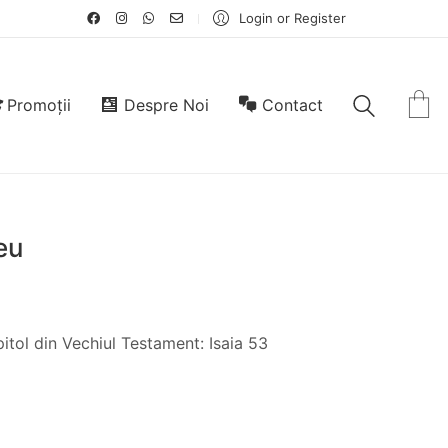
Login or Register
Promoții
Despre Noi
Contact
eu
itol din Vechiul Testament: Isaia 53