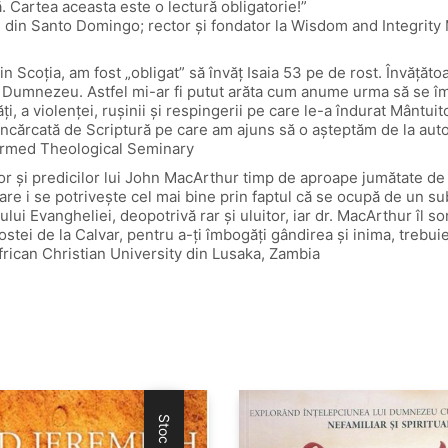
vă. Cartea aceasta este o lectură obligatorie!”
ch din Santo Domingo; rector și fondator la Wisdom and Integrit
in Scoția, am fost „obligat” să învăț Isaia 53 pe de rost. Învăță
ă Dumnezeu. Astfel mi-ar fi putut arăta cum anume urma să se împ
ăți, a violenței, rușinii și respingerii pe care le-a îndurat Mânt
ncărcată de Scriptură pe care am ajuns să o așteptăm de la auto
formed Theological Seminary
or și predicilor lui John MacArthur timp de aproape jumătate de sec
e i se potrivește cel mai bine prin faptul că se ocupă de un sub
ului Evangheliei, deopotrivă rar și uluitor, iar dr. MacArthur îl s
ei de la Calvar, pentru a-ți îmbogăți gândirea și inima, trebuie 
rican Christian University din Lusaka, Zambia