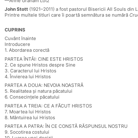
—Anne Graham Lotz
John Stott
(1921–2011) a fost pastorul Bisericii All Souls din
Printre multele titluri care îi poartă semnătura se numără
Cruc
CUPRINS
Cuvânt înainte
Introducere
1. Abordarea corectă
PARTEA ÎNTÂI: CINE ESTE HRISTOS
2. Ce spune Hristos despre Sine
3. Caracterul lui Hristos
4. Învierea lui Hristos
PARTEA A DOUA: NEVOIA NOASTRĂ
5. Realitatea și natura păcatului
6. Consecințele păcatului
PARTEA A TREIA: CE A FĂCUT HRISTOS
7. Moartea lui Hristos
8. Mântuirea lui Hristos
PARTEA A PATRA: ÎN CE CONSTĂ RĂSPUNSUL NOSTRU
9. Socotirea costului
10. Luarea unei decizii