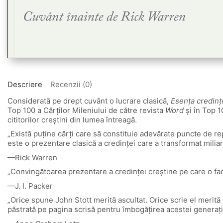
Descriere
Recenzii (0)
Considerată pe drept cuvânt o lucrare clasică,
Esența credinț
Top 100 a Cărților Mileniului de către revista
Word
și în Top 1
cititorilor creștini din lumea întreagă.
„Există puţine cărţi care să constituie adevărate puncte de rep
este o prezentare clasică a credinţei care a transformat miliar
—Rick Warren
„Convingătoarea prezentare a credinței creștine pe care o face
—J. I. Packer
„Orice spune John Stott merită ascultat. Orice scrie el merită c
păstrată pe pagina scrisă pentru îmbogățirea acestei generații 