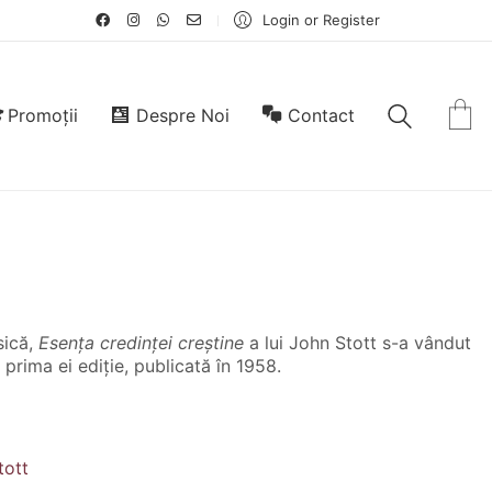
Login or Register
Promoții
Despre Noi
Contact
sică,
Esența credinței creștine
a lui John Stott s-a vândut
prima ei ediție, publicată în 1958.
tott