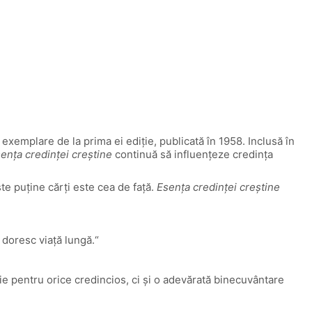
exemplare de la prima ei ediție, publicată în 1958. Inclusă în
ența credinței creștine
continuă să influențeze credința
te puţine cărţi este cea de faţă.
Esenţa credinței creştine
 doresc viață lungă.“
ie pentru orice credincios, ci și o adevărată binecuvântare