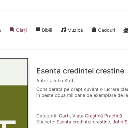
ă
Cărți
Biblii
Muzică
Cadouri
Esenta credintei crestine
Autor : John Stott
Considerată pe drept cuvânt o lucrare cla
în peste două milioane de exemplare de la 
Categorii:
Carti
,
Viața Creștină Practică
Etichete:
Esenta credintei crestine
,
John S