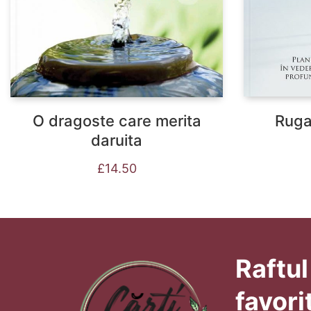
Ruga
O dragoste care merita
daruita
£
14.50
Raftul
favori