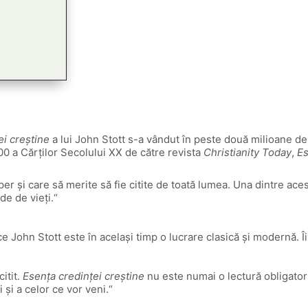
ei creștine
a lui John Stott s-a vândut în peste două milioane de 
00 a Cărților Secolului XX de către revista
Christianity Today
,
Es
er şi care să merite să fie citite de toată lumea. Una dintre aces
de de vieţi.“
 John Stott este în același timp o lucrare clasică și modernă. Îi
itit.
Esența credinței creștine
nu este numai o lectură obligator
și a celor ce vor veni.“