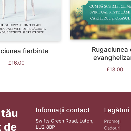
Rugaciunea 
ciunea fierbinte
evangheliza
£
16.00
£
13.00
Informații contact
Legături
 tău
Swifts Green Road, Luton,
Promoții
t de
LU2 8BP
Cadouri