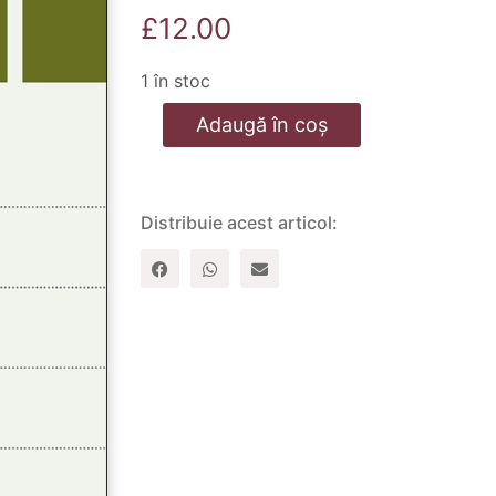
£
12.00
1 în stoc
Cantitate
Adaugă în coș
Esenta
credintei
crestine
Distribuie acest articol: