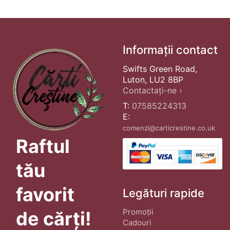
Informații contact
Swifts Green Road,
Luton, LU2 8BP
Contactați-ne ›
T:
07585224313
E:
comenzi@carticrestine.co.uk
Raftul
tău
favorit
Legături rapide
Promoții
de cărți!
Cadouri