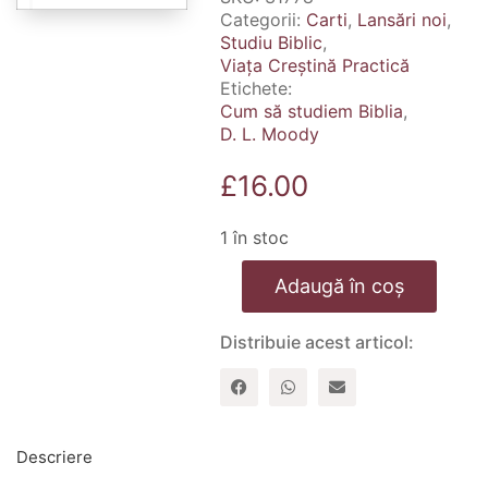
Categorii:
Carti
,
Lansări noi
,
Studiu Biblic
,
Viața Creștină Practică
Etichete:
Cum să studiem Biblia
,
D. L. Moody
£
16.00
1 în stoc
Cantitate
Adaugă în coș
Cum
să
studiem
Distribuie acest articol:
Biblia
Descriere