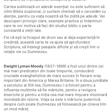
Cartea subliniază un adevăr esențial: nu este suficient să
citim Biblia ocazional, ci suntem chemați să o cercetăm cu
atenție, pentru ca viața noastră să fie zidită pe adevăr. Vei
descoperi principii clare, exemple practice și îndemnuri
care te vor motiva să faci din studiul biblic o parte
constantă a vieții tale.
Fie că ești la început de drum sau ai deja experiență în
credință, această carte te va ajuta să aprofundezi
Scriptura, să înțelegi pasajele dificile și să crești într-o
relație vie cu Dumnezeu.
Dwight Lyman Moody
(1837–1899) a fost unul dintre cei
mai mari predicatori din toate timpurile, conducând
cruciade evanghelistice de mare succes în fiecare oraș
important din America și Marea Britanie. În a doua jumătate
a secolului al XIX-lea, Dumnezeu l-a folosit pentru a
influența mulțimile să fie mântuite, pentru a revigora
bisericile și pentru a iniția cea mai mare mișcare misionară
mondială din istorie. Viața sa este o mărturie puternică
despre cum poate Dumnezeu să folosească pe cineva într-
un mod măreț.