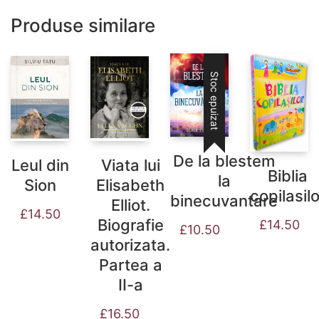
Produse similare
Stoc epuizat
De la blestem
Leul din
Viata lui
Biblia
la
Sion
Elisabeth
copilasilo
binecuvantare
Elliot.
£
14.50
Biografie
£
14.50
£
10.50
autorizata.
Partea a
II-a
£
16.50