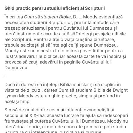
Ghid practic pentru studiul eficient al Scripturii
În cartea
Cum să studiem Biblia
, D. L. Moody evidențiază
necesitatea studierii Scripturilor, prezintă metode care
trezesc entuziasmul pentru Cuvântul lui Dumnezeu și
oferă instrumente care te ajută să înțelegi pasajele dificile
ale Scripturii. Pentru a trăi o viață creștină biruitoare,
trebuie să citești și să înțelegi ce îți spune Dumnezeu.
Moody este un maestru în folosirea povestirilor pentru a
ilustra adevărurile biblice, iar această carte te va inspira și
provoca să cauți adevărul în paginile Cuvântului lui
Dumnezeu.
–
Dacă îți dorești să înțelegi Biblia mai clar și să o aplici în
viața ta de zi cu zi, cartea Cum să studiem Biblia de Dwight
Lyman Moody este un ghid practic, simplu și profund în
același timp.
Scrisă de unul dintre cei mai influenți evangheliști ai
secolului al XIX-lea, această lucrare te ajută să redescoperi
frumusețea și puterea Cuvântului lui Dumnezeu. Moody nu
oferă doar teorie, ci metode concrete prin care poți studia
Scriptura cu înțelepciune, disciplină și bucurie.